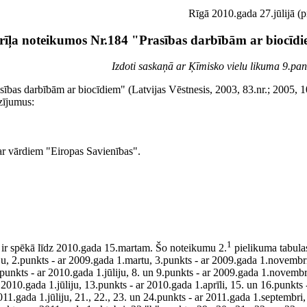
Rīgā 2010.gada 27.jūlijā (p
rīļa noteikumos Nr.184 "Prasības darbībām ar biocīd
Izdoti saskaņā ar Ķīmisko vielu likuma 9.pan
ības darbībām ar biocīdiem" (Latvijas Vēstnesis, 2003, 83.nr.; 2005, 1
ozījumus:
r vārdiem "Eiropas Savienības".
1
 ir spēkā līdz 2010.gada 15.martam. Šo noteikumu 2.
pielikuma tabula
iju, 2.punkts - ar 2009.gada 1.martu, 3.punkts - ar 2009.gada 1.novembri
.punkts - ar 2010.gada 1.jūliju, 8. un 9.punkts - ar 2009.gada 1.novembr
r 2010.gada 1.jūliju, 13.punkts - ar 2010.gada 1.aprīli, 15. un 16.punkts
011.gada 1.jūliju, 21., 22., 23. un 24.punkts - ar 2011.gada 1.septembri,