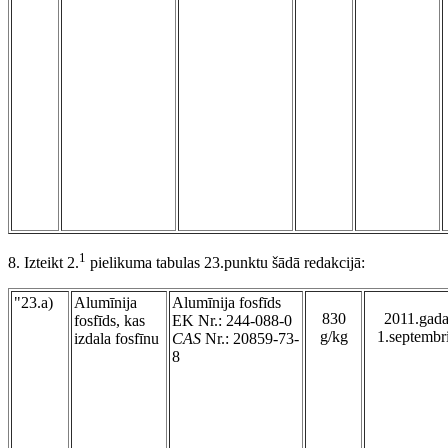
1
8. Izteikt 2.
pielikuma tabulas 23.punktu šādā redakcijā:
"23.a)
Alumīnija
Alumīnija fosfīds
830
2011.gad
fosfīds, kas
EK Nr.: 244-088-0
g/kg
1.septembr
izdala fosfīnu
CAS
Nr.: 20859-73-
8