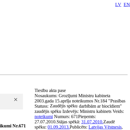
LV
EN
Tiesību akta pase
Nosaukums:
Grozījumi Ministru kabineta
2003.gada 15.aprīļa noteikumos Nr.184 "Prasības
Zaudējis spēku
Statuss:
darbībām ar biocīdiem"
zaudējis spēku
Izdevējs:
Ministru kabinets
Veids:
noteikumi
Numurs:
671
Pieņemts:
27.07.2010.
Stājas spēkā:
31.07.2010.
Zaudē
eikumi Nr.671
spēku:
01.09.2013.
Publicēts:
Latvijas Vēstnesis
,