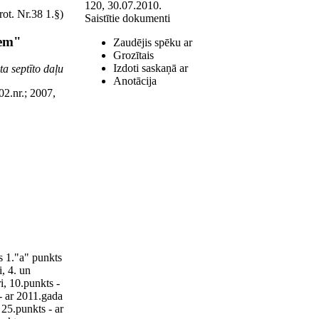
120, 30.07.2010.
rot. Nr.38 1.§)
Saistītie dokumenti
iem"
Zaudējis spēku ar
Grozītais
Izdoti saskaņā ar
ta septīto daļu
Anotācija
02.nr.; 2007,
s 1."a" punkts
, 4. un
i, 10.punkts -
 - ar 2011.gada
 25.punkts - ar