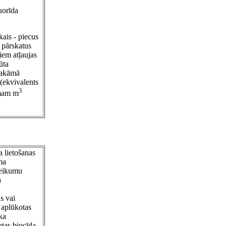
luorīda
kais - piecus
 pārskatus
iem atļaujas
ūta
sakāmā
 (ekvivalents
3
umam m
a lietošanas
ma
teikumu
a
s vai
i aplūkotas
ka
tas biocīda