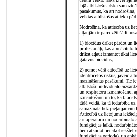
centra veikto riska izvērtējum
tajā atbilstošus riska samazin
pasākumus, kā arī nodrošina, 
veiktas atbilstošas atlieku pār
Nodrošina, ka attiecībā uz lie
atļaujām ir paredzēti šādi nos
1) biocīdus drīkst pārdot un lie
profesionāļi, kas apmācīti to l
drīkst atļaut izmantot tikai lie
gatavus biocīdus;
2) ņemot vērā attiecībā uz lie
identificētos riskus, jāveic atbi
mazināšanas pasākumi. Tie ie
atbilstošu individuālo aizsard
un respiratoru izmantošanu, a
izmantošanu un to, ka biocīds
tādā veidā, ka tā iedarbība uz l
samazināta līdz pieļaujamam 
Attiecībā uz lietojumu iekštelp
arī operatoru un nodarbināto 
fumigācijas laikā, nodarbināto
tiem atkārtoti ienākot iekštelp
fumigācijas perioda), un apkā