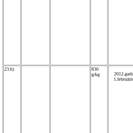
23.b)
830
2012.gad
g/kg
1.februāri