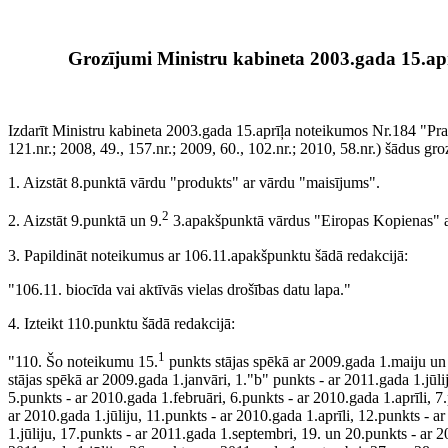
Grozījumi Ministru kabineta 2003.gada 15.ap
Izdarīt Ministru kabineta 2003.gada 15.aprīļa noteikumos Nr.184 "Pras
121.nr.; 2008, 49., 157.nr.; 2009, 60., 102.nr.; 2010, 58.nr.) šādus gr
1. Aizstāt 8.punktā vārdu "produkts" ar vārdu "maisījums".
2
2. Aizstāt 9.punktā un 9.
3.apakšpunktā vārdus "Eiropas Kopienas" a
3. Papildināt noteikumus ar 106.11.apakšpunktu šādā redakcijā:
"106.11. biocīda vai aktīvās vielas drošības datu lapa."
4. Izteikt 110.punktu šādā redakcijā:
1
"110. Šo noteikumu 15.
punkts stājas spēkā ar 2009.gada 1.maiju un
stājas spēkā ar 2009.gada 1.janvāri, 1."b" punkts - ar 2011.gada 1.jūl
5.punkts - ar 2010.gada 1.februāri, 6.punkts - ar 2010.gada 1.aprīli, 7
ar 2010.gada 1.jūliju, 11.punkts - ar 2010.gada 1.aprīli, 12.punkts - a
1.jūliju, 17.punkts - ar 2011.gada 1.septembri, 19. un 20.punkts - ar 2