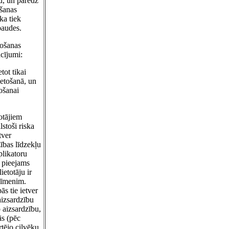
u, un paredz
āšanas
ka tiek
baudes.
tošanas
acījumi:
tot tikai
ietošanā, un
tošanai
totājiem
lstoši riska
tver
zības līdzekļu
plikatoru
 pieejams
ietotāju ir
līmenim.
ās tie ietver
aizsardzību
 aizsardzību,
ās (pēc
rtējo cilvēku