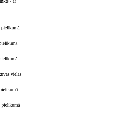
nkts - ar
 I pielikumā
I pielikumā
I pielikumā
ktīvās vielas
I pielikumā
 I pielikumā