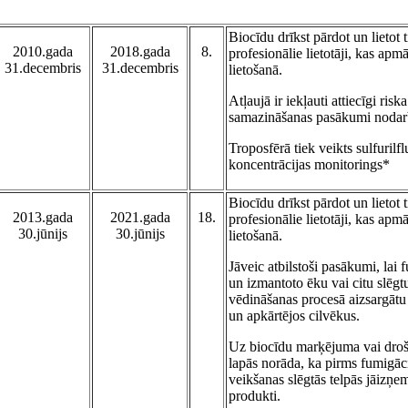
Biocīdu drīkst pārdot un lietot t
2010.gada
2018.gada
8.
profesionālie lietotāji, kas apmā
31.decembris
31.decembris
lietošanā.
Atļaujā ir iekļauti attiecīgi riska
samazināšanas pasākumi nodar
Troposfērā tiek veikts sulfurilf
koncentrācijas monitorings*
Biocīdu drīkst pārdot un lietot t
2013.gada
2021.gada
18.
profesionālie lietotāji, kas apmā
30.jūnijs
30.jūnijs
lietošanā.
Jāveic atbilstoši pasākumi, lai 
un izmantoto ēku vai citu slēgt
vēdināšanas procesā aizsargātu
un apkārtējos cilvēkus.
Uz biocīdu marķējuma vai droš
lapās norāda, ka pirms fumigāc
veikšanas slēgtās telpās jāizņem
produkti.