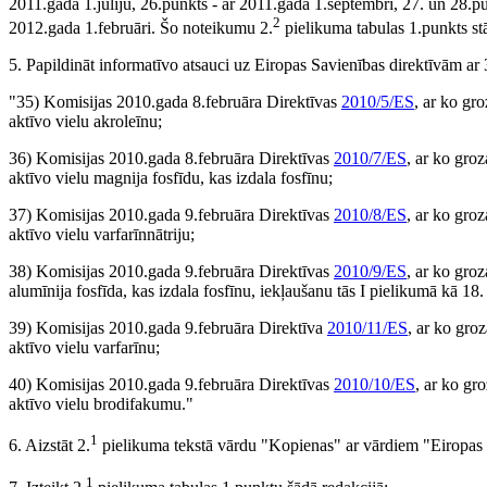
2011.gada 1.jūliju, 26.punkts - ar 2011.gada 1.septembri, 27. un 28.pu
2
2012.gada 1.februāri. Šo noteikumu 2.
pielikuma tabulas 1.punkts st
5. Papildināt informatīvo atsauci uz Eiropas Savienības direktīvām ar 3
"35) Komisijas 2010.gada 8.februāra Direktīvas
2010/5/ES
, ar ko gr
aktīvo vielu akroleīnu;
36) Komisijas 2010.gada 8.februāra Direktīvas
2010/7/ES
, ar ko gro
aktīvo vielu magnija fosfīdu, kas izdala fosfīnu;
37) Komisijas 2010.gada 9.februāra Direktīvas
2010/8/ES
, ar ko gro
aktīvo vielu varfarīnnātriju;
38) Komisijas 2010.gada 9.februāra Direktīvas
2010/9/ES
, ar ko gro
alumīnija fosfīda, kas izdala fosfīnu, iekļaušanu tās I pielikumā kā 18
39) Komisijas 2010.gada 9.februāra Direktīva
2010/11/ES
, ar ko gr
aktīvo vielu varfarīnu;
40) Komisijas 2010.gada 9.februāra Direktīvas
2010/10/ES
, ar ko g
aktīvo vielu brodifakumu."
1
6. Aizstāt 2.
pielikuma tekstā vārdu "Kopienas" ar vārdiem "Eiropas 
1