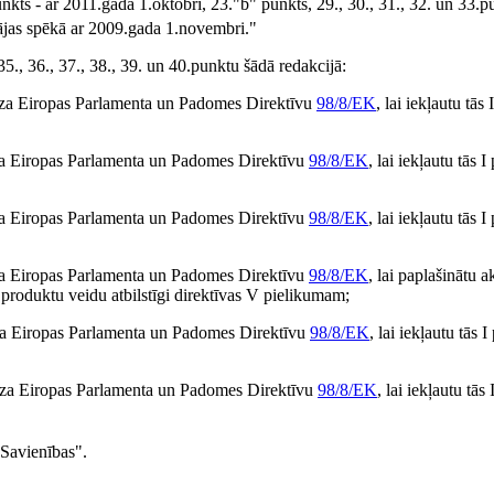
nkts - ar 2011.gada 1.oktobri, 23."b" punkts, 29., 30., 31., 32. un 33.pu
ājas spēkā ar 2009.gada 1.novembri."
5., 36., 37., 38., 39. un 40.punktu šādā redakcijā:
oza Eiropas Parlamenta un Padomes Direktīvu
98/8/EK
, lai iekļautu tās
za Eiropas Parlamenta un Padomes Direktīvu
98/8/EK
, lai iekļautu tās 
za Eiropas Parlamenta un Padomes Direktīvu
98/8/EK
, lai iekļautu tās 
za Eiropas Parlamenta un Padomes Direktīvu
98/8/EK
, lai paplašinātu a
. produktu veidu atbilstīgi direktīvas V pielikumam;
oza Eiropas Parlamenta un Padomes Direktīvu
98/8/EK
, lai iekļautu tās 
roza Eiropas Parlamenta un Padomes Direktīvu
98/8/EK
, lai iekļautu tās
Savienības".