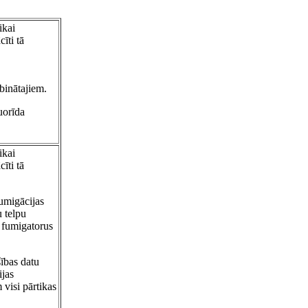
ikai
cīti tā
binātajiem.
luorīda
ikai
cīti tā
fumigācijas
u telpu
 fumigatorus
ības datu
ijas
 visi pārtikas