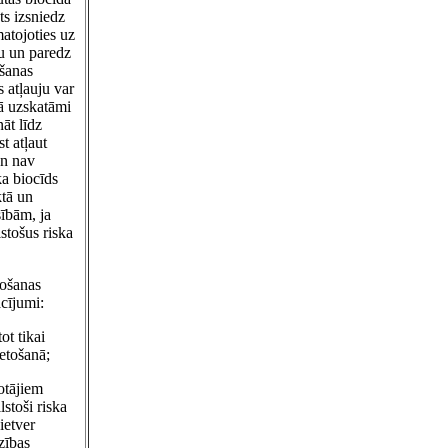
ts izsniedz
matojoties uz
mu un paredz
āšanas
 atļauju var
mā uzskatāmi
āt līdz
t atļaut
en nav
ka biocīds
ktā un
ībām, ja
stošus riska
tošanas
acījumi:
ot tikai
ietošanā;
totājiem
lstoši riska
ietver
zības