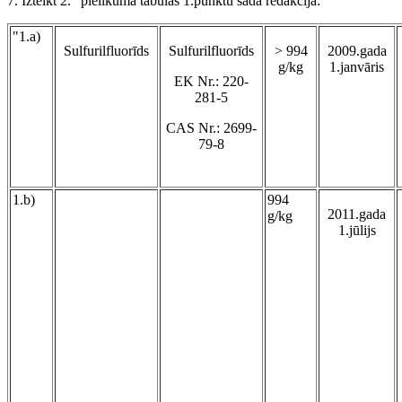
7. Izteikt 2.
pielikuma tabulas 1.punktu šādā redakcijā:
"1.a)
Sulfurilfluorīds
Sulfurilfluorīds
> 994
2009.gada
g/kg
1.janvāris
EK Nr.: 220-
281-5
CAS Nr.: 2699-
79-8
1.b)
994
2011.gada
g/kg
1.jūlijs