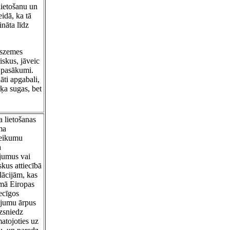
 lietošanu un
eidā, ka tā
ināta līdz
uszemes
iskus, jāveic
s pasākumi.
dāti apgabali,
ķa sugas, bet
a lietošanas
ma
teikumu
a
ojumus vai
skus attiecībā
ācijām, kas
umā Eiropas
ecīgos
tojumu ārpus
izsniedz
matojoties uz