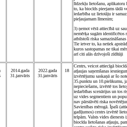
līdzekļu lietošanu, aplikatoru
to, ka biocīds pieejams tādā v
iedarbība uz lietotāju ir samaz
pieļaujamam līmenim;
3) ņemot vērā attiecībā uz sa
nemērķa sugām identificētos r
atbilstoši riska samazināšana
Tie ietver to, ka netiek apstrā
kuros sastopamas ne tikai mēr
arī citi alās dzīvojoši zīdītāji
Centrs, veicot attiecīgā biocīd
a
2014.gada
2022.gada
18
atļaujas saņemšanas iesniegu
s
31.janvāris
31.janvāris
izvērtējumu saskaņā ar šo no
35.punktu un 10.pielikumu, j
nepieciešams, izvērtē tos liet
iedarbības scenārijus un tos ri
uz vides segmentiem un popul
nav pārstāvēti riska novērtēj
Savienības mērogā. Īpaši (atti
gadījumos) centrs izvērtē lie
telpām. Valsts vides dienests 
biocīda lietošanas atļauju, pa