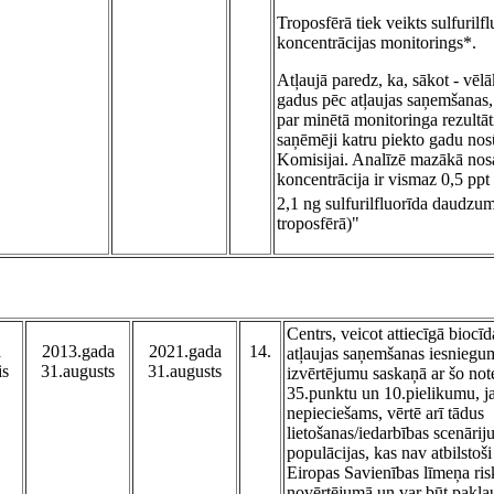
Troposfērā tiek veikts sulfurilf
koncentrācijas monitorings*.
Atļaujā paredz, ka, sākot - vēlā
gadus pēc atļaujas saņemšanas,
par minētā monitoringa rezultāt
saņēmēji katru piekto gadu nos
Komisijai. Analīzē mazākā no
koncentrācija ir vismaz 0,5 ppt
2,1 ng sulfurilfluorīda daudz
troposfērā)"
Centrs, veicot attiecīgā biocīd
a
2013.gada
2021.gada
14.
atļaujas saņemšanas iesniegu
is
31.augusts
31.augusts
izvērtējumu saskaņā ar šo no
35.punktu un 10.pielikumu, j
nepieciešams, vērtē arī tādus
lietošanas/iedarbības scenāriju
populācijas, kas nav atbilstoš
Eiropas Savienības līmeņa ris
novērtējumā un var būt pakļau