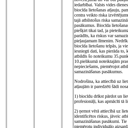
iedarbībai. Valsts vides dienes
biocīda lietošanas atļauju, pa
centra veikto riska izvērtēju
tajā atbilstošus riska samazin
pasākumus. Biocīda lietošanas
piešķirt tikai tad, ja pieteiku
parādīts, ka riskus var samazin
pieļaujamam līmenim. Nedrīks
biocīda lietošanu telpās, ja vi
iesniegti dati, kas pierāda to, 
atbildīs šo noteikumu 35.pun
10.pielikumā noteiktajām pras
nepieciešams, piemērojot atbil
samazināšanas pasākumus.
Nodrošina, ka attiecībā uz lie
atļaujām ir paredzēti šādi nos
1) biocīdu drīkst pārdot un liet
profesionāļi, kas apmācīti tā l
2) ņemot vērā attiecībā uz lie
identificētos riskus, jāveic atbi
samazināšanas pasākumi. Tie 
piemērotu individuālo aizsard