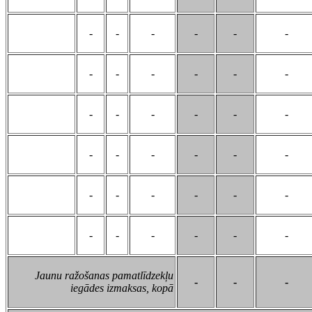
-
-
-
-
-
-
-
-
-
-
-
-
-
-
-
-
-
-
-
-
-
-
-
-
-
-
-
-
-
-
-
-
-
-
-
-
Jaunu ražošanas pamatlīdzekļu
-
-
-
iegādes izmaksas, kopā