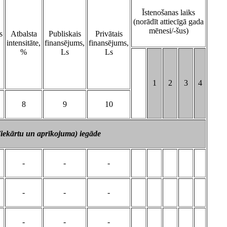
Īstenošanas laiks
(norādīt attiecīgā gada
mēnesi/-šus)
s
Atbalsta
Publiskais
Privātais
intensitāte,
finansējums,
finansējums,
%
Ls
Ls
1
2
3
4
8
9
10
(iekārtu un aprīkojuma) iegāde
-
-
-
-
-
-
-
-
-