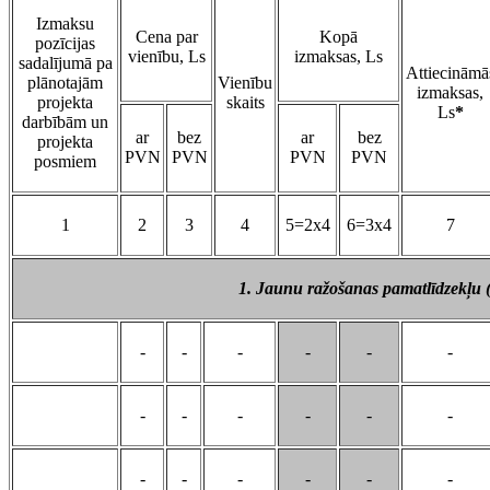
Izmaksu
Cena par
Kopā
pozīcijas
vienību, Ls
izmaksas, Ls
sadalījumā pa
Attiecināmā
plānotajām
Vienību
izmaksas,
projekta
skaits
Ls
*
darbībām un
ar
bez
ar
bez
projekta
PVN
PVN
PVN
PVN
posmiem
1
2
3
4
5=2x4
6=3x4
7
1. Jaunu ražošanas pamatlīdzekļu 
-
-
-
-
-
-
-
-
-
-
-
-
-
-
-
-
-
-