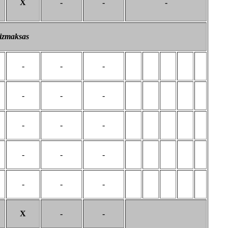
X
-
-
-
 izmaksas
-
-
-
-
-
-
-
-
-
-
-
-
-
-
-
X
-
-