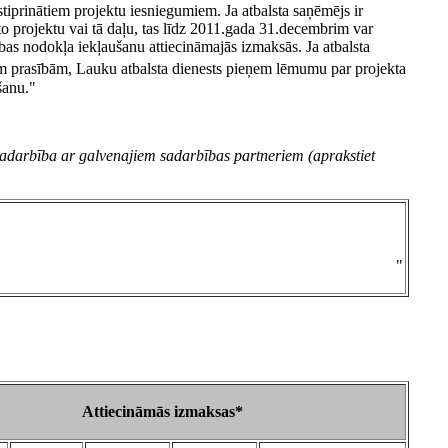
iprinātiem projektu iesniegumiem. Ja atbalsta saņēmējs ir
o projektu vai tā daļu, tas līdz 2011.gada 31.decembrim var
bas nodokļa iekļaušanu attiecināmajās izmaksās. Ja atbalsta
m prasībām, Lauku atbalsta dienests pieņem lēmumu par projekta
šanu."
sadarbība ar galvenajiem sadarbības partneriem (aprakstiet
"
Attiecināmās izmaksas*