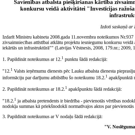
Savienības atbalsta piešķiršanas kārtība zivsaimn
konkursu veidā aktivitātei "Investīcijas ražoš
infrastru
Izdoti saskaņā ar
Izdarīt Ministru kabineta 2008.gada 11.novembra noteikumos Nr.937 "V
zivsaimniecības attīstībai atklātu projektu iesniegumu konkursu veidā a
iekārtās un infrastruktūrā"" (Latvijas Vēstnesis, 2008, 179.nr.; 2009, 
1
1. Papildināt noteikumus ar 12.
punktu šādā redakcijā:
1
"12.
Valsts ieņēmumu dienests pēc Lauku atbalsta dienesta pieprasīj
1
informāciju par darījumu atbilstību šo noteikumu 18.2.
apakšpunktā m
1
2. Papildināt noteikumus ar 18.2.
apakšpunktu šādā redakcijā:
1
"18.2.
ja atbalsta pretendents ir biedrība - pievienotās vērtības nodokl
nodokļa summas kā priekšnodokli normatīvajos aktos par pievienotās v
3. Papildināt noteikumus ar V nodaļu šādā redakcijā:
"V. Noslēguma