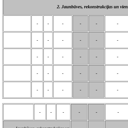
2. Jaunbūves, rekonstrukcijas un vien
-
-
-
-
-
-
-
-
-
-
-
-
-
-
-
-
-
-
-
-
-
-
-
-
-
-
-
-
-
-
-
-
-
-
-
-