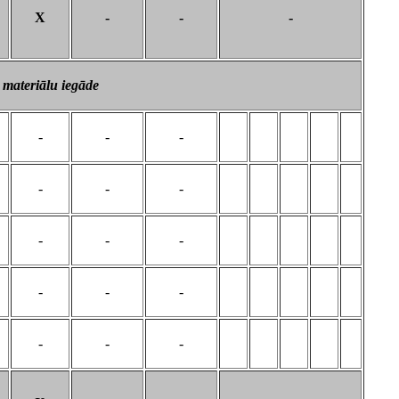
X
-
-
-
 materiālu iegāde
-
-
-
-
-
-
-
-
-
-
-
-
-
-
-