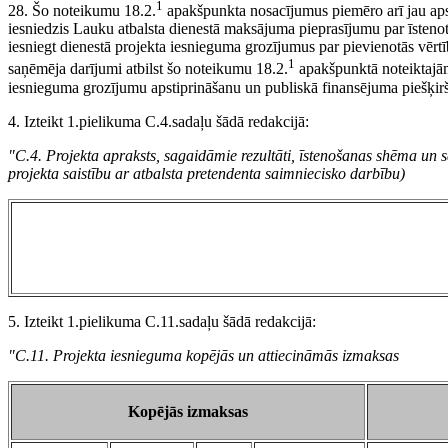
1
28. Šo noteikumu 18.2.
apakšpunkta nosacījumus piemēro arī jau apst
iesniedzis Lauku atbalsta dienestā maksājuma pieprasījumu par īstenot
iesniegt dienestā projekta iesnieguma grozījumus par pievienotās vērtī
1
saņēmēja darījumi atbilst šo noteikumu 18.2.
apakšpunktā noteiktajā
iesnieguma grozījumu apstiprināšanu un publiskā finansējuma piešķir
4. Izteikt 1.pielikuma C.4.sadaļu šādā redakcijā:
"C.4. Projekta apraksts, sagaidāmie rezultāti, īstenošanas shēma un 
projekta saistību ar atbalsta pretendenta saimniecisko darbību)
5. Izteikt 1.pielikuma C.11.sadaļu šādā redakcijā:
"C.11. Projekta iesnieguma kopējās un attiecināmās izmaksas
Kopējās izmaksas