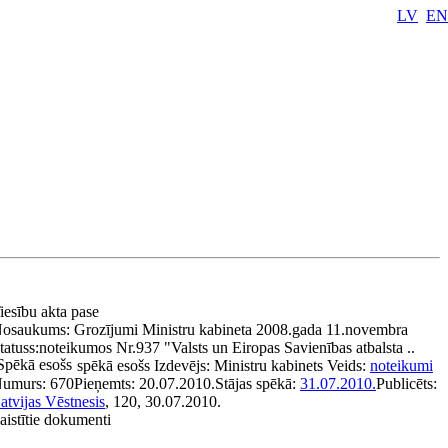
LV
EN
iesību akta pase
osaukums:
Grozījumi Ministru kabineta 2008.gada 11.novembra
tatuss:
noteikumos Nr.937 "Valsts un Eiropas Savienības atbalsta ..
Spēkā esošs
spēkā esošs
Izdevējs:
Ministru kabinets
Veids:
noteikumi
umurs:
670
Pieņemts:
20.07.2010.
Stājas spēkā:
31.07.2010.
Publicēts:
atvijas Vēstnesis
, 120, 30.07.2010.
aistītie dokumenti