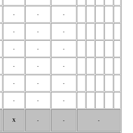
-
-
-
-
-
-
-
-
-
-
-
-
-
-
-
-
-
-
X
-
-
-