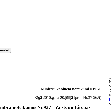
meklēt
T
N
S
Ministru kabineta noteikumi Nr.670
N
Rīgā 2010.gada 20.jūlijā (prot. Nr.37 56.§)
L
S
embra noteikumos Nr.937 "Valsts un Eiropas