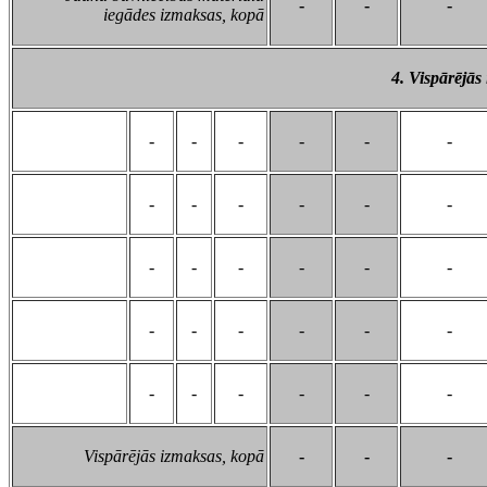
-
-
-
iegādes izmaksas, kopā
4. Vispārējās
-
-
-
-
-
-
-
-
-
-
-
-
-
-
-
-
-
-
-
-
-
-
-
-
-
-
-
-
-
-
Vispārējās izmaksas, kopā
-
-
-