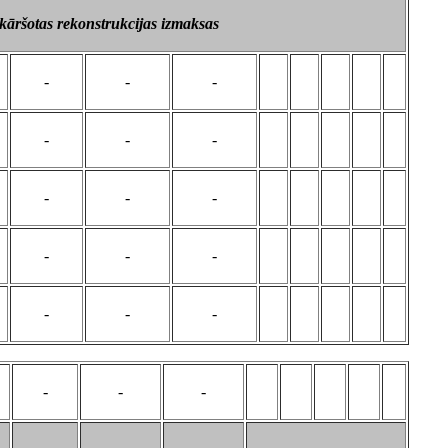
kāršotas rekonstrukcijas izmaksas
-
-
-
-
-
-
-
-
-
-
-
-
-
-
-
-
-
-