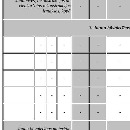
Jaunbūves, rekonstrukcijas un
vienkāršotas rekonstrukcijas
-
-
-
izmaksas, kopā
3. Jaunu būvniecības
-
-
-
-
-
-
-
-
-
-
-
-
-
-
-
-
-
-
-
-
-
-
-
-
-
-
-
-
-
-
Jaunu būvniecības materiālu