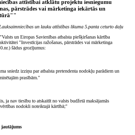
iecības attīstībai atklātu projektu iesniegumu
anas, pārstrādes vai mārketinga iekārtās un
ktūrā""
 Lauksaimniecības un lauku attīstības likuma 5.panta ceturto daļu
alsts un Eiropas Savienības atbalsta piešķiršanas kārtība
ktivitātei "Investīcijas ražošanas, pārstrādes vai mārketinga
10.nr.) šādus grozījumus:
uma sniedz izziņu par atbalsta pretendenta nodokļu parādiem un
inētajām prasībām."
is, ja nav tiesību to atskaitīt no valsts budžetā maksājamās
ērtības nodokli noteiktajā kārtībā;"
 jautājums