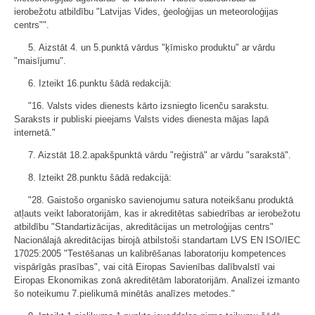
ierobežotu atbildību "Latvijas Vides, ģeoloģijas un meteoroloģijas
centrs"".
5. Aizstāt 4. un 5.punktā vārdus "ķīmisko produktu" ar vārdu
"maisījumu".
6. Izteikt 16.punktu šādā redakcijā:
"16. Valsts vides dienests kārto izsniegto licenču sarakstu.
Saraksts ir publiski pieejams Valsts vides dienesta mājas lapā
internetā."
7. Aizstāt 18.2.apakšpunktā vārdu "reģistrā" ar vārdu "sarakstā".
8. Izteikt 28.punktu šādā redakcijā:
"28. Gaistošo organisko savienojumu satura noteikšanu produktā
atļauts veikt laboratorijām, kas ir akreditētas sabiedrības ar ierobežotu
atbildību "Standartizācijas, akreditācijas un metroloģijas centrs"
Nacionālajā akreditācijas birojā atbilstoši standartam LVS EN ISO/IEC
17025:2005 "Testēšanas un kalibrēšanas laboratoriju kompetences
vispārīgās prasības", vai citā Eiropas Savienības dalībvalstī vai
Eiropas Ekonomikas zonā akreditētām laboratorijām. Analīzei izmanto
šo noteikumu 7.pielikumā minētās analīzes metodes."