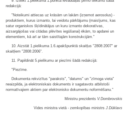
9. Izteikt 1.pielikuma 1.punkta ievaddaļas pirmo teikumu šādā
redakcijā:
"Noteikumi attiecas uz krāsām un lakām (izņemot aerosolus) -
produktiem, kurus izmanto, lai veidotu pārklājumu (maisījums, kas
satur organiskos šķīdinātājus un kuru izmanto dekoratīvas,
aizsargājošas vai citādas plēvītes iegūšanai) ēkām, to apdarei un
elementiem, kā arī ar tām saistītajām konstrukcijām."
10. Aizstāt 1.pielikuma 1.6.apakšpunktā skaitļus "2808:2007" ar
skaitļiem "2808:2006".
11. Papildināt 5.pielikumu ar piezīmi šādā redakcijā:
"Piezīme.
Dokumenta rekvizītus "paraksts", "datums" un "zīmoga vieta"
neaizpilda, ja elektroniskais dokuments ir sagatavots atbilstoši
normatīvajiem aktiem par elektronisko dokumentu noformēšanu."
Ministru prezidents
V.Dombrovskis
Vides ministra vietā - zemkopības ministrs
J.Dūklavs