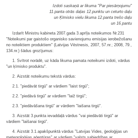
Izdoti saskaņā ar likuma "Par piesārņojumu"
11.panta otrās daļas 12.punktu un ceturto daļu
un Ķīmisko vielu likuma 12.panta trešo daļu
un 16.pantu
Izdarīt Ministru kabineta 2007.gada 3.aprīļa noteikumos Nr.231
"Noteikumi par gaistošo organisko savienojumu emisijas ierobežošanu
no noteiktiem produktiem" (Latvijas Vēstnesis, 2007, 57.nr.; 2008, 79.,
134.nr.) šādus grozījumus:
1. Svītrot norādē, uz kāda likuma pamata noteikumi izdoti, vārdus
"un ķīmisko produktu".
2. Aizstāt noteikumu tekstā vārdus:
2.1. "piedāvāt tirgū" ar vārdiem "laist tirgū";
2.2. "piedāvā tirgū" ar vārdiem "laiž tirgū";
2.3. "piedāvāšana tirgū" ar vārdiem "laišana tirgū".
3. Aizstāt 3.punkta ievaddaļā vārdus "vai piedāvāti tirgū" ar
vārdiem "laišanai tirgū".
4. Aizstāt 3.1.apakšpunktā vārdus "Latvijas Vides, ģeoloģijas un
meteoroloģijas aģentūras" ar vārdiem "valsts sabiedrības ar