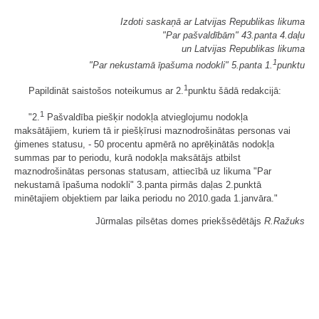
Izdoti saskaņā ar Latvijas Republikas likuma
"Par pašvaldībām" 43.panta 4.daļu
un Latvijas Republikas likuma
1
"Par nekustamā īpašuma nodokli" 5.panta 1.
punktu
1
Papildināt saistošos noteikumus ar 2.
punktu šādā redakcijā:
1
"2.
Pašvaldība piešķir nodokļa atvieglojumu nodokļa
maksātājiem, kuriem tā ir piešķīrusi maznodrošinātas personas vai
ģimenes statusu, - 50 procentu apmērā no aprēķinātās nodokļa
summas par to periodu, kurā nodokļa maksātājs atbilst
maznodrošinātas personas statusam, attiecībā uz likuma "Par
nekustamā īpašuma nodokli" 3.panta pirmās daļas 2.punktā
minētajiem objektiem par laika periodu no 2010.gada 1.janvāra."
Jūrmalas pilsētas domes priekšsēdētājs
R.Ražuks