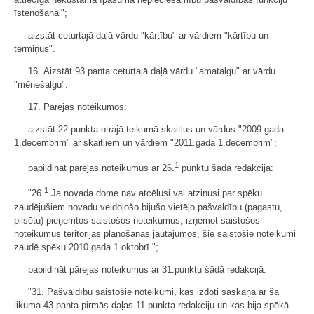
īstenošanai";
aizstāt ceturtajā daļā vārdu "kārtību" ar vārdiem "kārtību un
termiņus".
16. Aizstāt 93.panta ceturtajā daļā vārdu "amatalgu" ar vārdu
"mēnešalgu".
17. Pārejas noteikumos:
aizstāt 22.punkta otrajā teikumā skaitļus un vārdus "2009.gada
1.decembrim" ar skaitļiem un vārdiem "2011.gada 1.decembrim";
1
papildināt pārejas noteikumus ar 26.
punktu šādā redakcijā:
1
"26.
Ja novada dome nav atcēlusi vai atzinusi par spēku
zaudējušiem novadu veidojošo bijušo vietējo pašvaldību (pagastu,
pilsētu) pieņemtos saistošos noteikumus, izņemot saistošos
noteikumus teritorijas plānošanas jautājumos, šie saistošie noteikumi
zaudē spēku 2010.gada 1.oktobrī.";
papildināt pārejas noteikumus ar 31.punktu šādā redakcijā:
"31. Pašvaldību saistošie noteikumi, kas izdoti saskaņā ar šā
likuma 43.panta pirmās daļas 11.punkta redakciju un kas bija spēkā