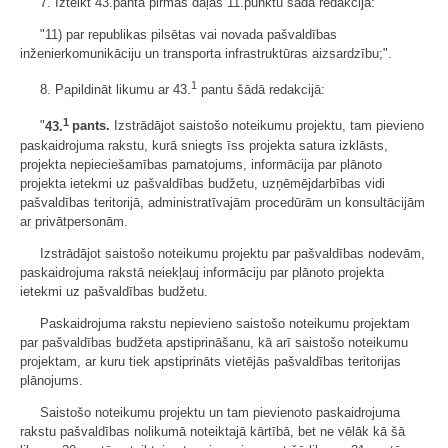
7. Izteikt 43.panta pirmās daļas 11.punktu šādā redakcijā:
"11) par republikas pilsētas vai novada pašvaldības
inženierkomunikāciju un transporta infrastruktūras aizsardzību;".
1
8. Papildināt likumu ar 43.
pantu šādā redakcijā:
1
"
43.
pants.
Izstrādājot saistošo noteikumu projektu, tam pievieno
paskaidrojuma rakstu, kurā sniegts īss projekta satura izklāsts,
projekta nepieciešamības pamatojums, informācija par plānoto
projekta ietekmi uz pašvaldības budžetu, uzņēmējdarbības vidi
pašvaldības teritorijā, administratīvajām procedūrām un konsultācijām
ar privātpersonām.
Izstrādājot saistošo noteikumu projektu par pašvaldības nodevām,
paskaidrojuma rakstā neiekļauj informāciju par plānoto projekta
ietekmi uz pašvaldības budžetu.
Paskaidrojuma rakstu nepievieno saistošo noteikumu projektam
par pašvaldības budžeta apstiprināšanu, kā arī saistošo noteikumu
projektam, ar kuru tiek apstiprināts vietējās pašvaldības teritorijas
plānojums.
Saistošo noteikumu projektu un tam pievienoto paskaidrojuma
rakstu pašvaldības nolikumā noteiktajā kārtībā, bet ne vēlāk kā šā