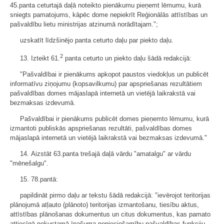
45.panta ceturtajā daļā noteikto pienākumu pieņemt lēmumu, kurā
sniegts pamatojums, kāpēc dome nepiekrīt Reģionālās attīstības un
pašvaldību lietu ministrijas atzinumā norādītajam.";
uzskatīt līdzšinējo panta ceturto daļu par piekto daļu.
2
13. Izteikt 61.
panta ceturto un piekto daļu šādā redakcijā:
"Pašvaldībai ir pienākums apkopot paustos viedokļus un publicēt
informatīvu ziņojumu (kopsavilkumu) par apspriešanas rezultātiem
pašvaldības domes mājaslapā internetā un vietējā laikrakstā vai
bezmaksas izdevumā.
Pašvaldībai ir pienākums publicēt domes pieņemto lēmumu, kurā
izmantoti publiskās apspriešanas rezultāti, pašvaldības domes
mājaslapā internetā un vietējā laikrakstā vai bezmaksas izdevumā."
14. Aizstāt 63.panta trešajā daļā vārdu "amatalgu" ar vārdu
"mēnešalgu".
15. 78.pantā:
papildināt pirmo daļu ar tekstu šādā redakcijā: "ievērojot teritorijas
plānojumā atļauto (plānoto) teritorijas izmantošanu, tiesību aktus,
attīstības plānošanas dokumentus un citus dokumentus, kas pamato
attiecīgā nekustamā īpašuma nepieciešamību pašvaldības funkciju