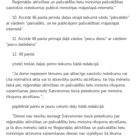
Reģionālās attīstības un pašvaldību lietu ministrija pašvaldības
saistošos noteikumus publicē ministrijas mājaslapā internetā."
10. Aizstāt 46.panta pirmās daļas otrajā teikumā vārdu "pārvaldēs"
ar vārdiem "pārvaldēs, un tie publicējami pašvaldības mājaslapā
internetā".
11. Aizstāt 48.panta pirmajā daļā vārdus "piecu dienu" ar vārdiem
"piecu darbdienu".
12. 49.pantā:
izteikt trešās daļas pirmo teikumu šādā redakcijā:
"Ja dome nepieņem lēmumu par attiecīgo saistošo noteikumu vai
cita normatīvā akta vai to atsevišķu punktu atcelšanu, tai triju mēnešu
laikā pēc reģionālās attīstības un pašvaldību lietu ministra rīkojuma
saņemšanas jāiesniedz Satversmes tiesā pieteikums par ministra
rīkojuma atcelšanu.";
papildināt pantu ar jaunu ceturto daļu šādā redakcijā:
"Domei nav tiesību iesniegt Satversmes tiesā pieteikumu par
reģionālās attīstības un pašvaldību lietu ministra rīkojuma atcelšanu,
ja tā divu mēnešu laikā no Reģionālās attīstības un pašvaldību lietu
ministrijas atzinuma saņemšanas dienas nav izpildījusi šā likuma