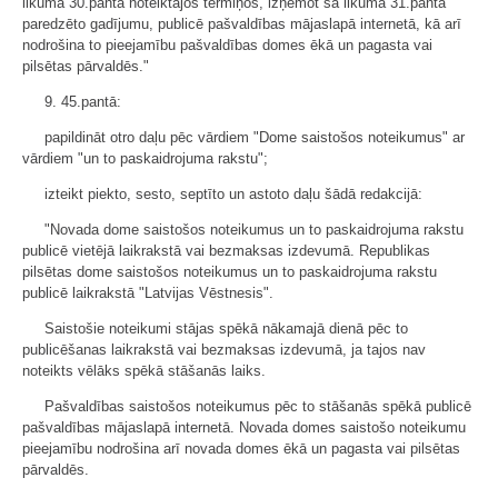
likuma 30.pantā noteiktajos termiņos, izņemot šā likuma 31.pantā
paredzēto gadījumu, publicē pašvaldības mājaslapā internetā, kā arī
nodrošina to pieejamību pašvaldības domes ēkā un pagasta vai
pilsētas pārvaldēs."
9. 45.pantā:
papildināt otro daļu pēc vārdiem "Dome saistošos noteikumus" ar
vārdiem "un to paskaidrojuma rakstu";
izteikt piekto, sesto, septīto un astoto daļu šādā redakcijā:
"Novada dome saistošos noteikumus un to paskaidrojuma rakstu
publicē vietējā laikrakstā vai bezmaksas izdevumā. Republikas
pilsētas dome saistošos noteikumus un to paskaidrojuma rakstu
publicē laikrakstā "Latvijas Vēstnesis".
Saistošie noteikumi stājas spēkā nākamajā dienā pēc to
publicēšanas laikrakstā vai bezmaksas izdevumā, ja tajos nav
noteikts vēlāks spēkā stāšanās laiks.
Pašvaldības saistošos noteikumus pēc to stāšanās spēkā publicē
pašvaldības mājaslapā internetā. Novada domes saistošo noteikumu
pieejamību nodrošina arī novada domes ēkā un pagasta vai pilsētas
pārvaldēs.