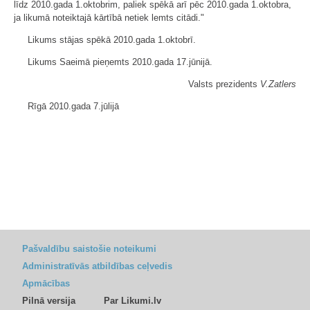
līdz 2010.gada 1.oktobrim, paliek spēkā arī pēc 2010.gada 1.oktobra,
ja likumā noteiktajā kārtībā netiek lemts citādi."
Likums stājas spēkā 2010.gada 1.oktobrī.
Likums Saeimā pieņemts 2010.gada 17.jūnijā.
Valsts prezidents
V.Zatlers
Rīgā 2010.gada 7.jūlijā
Pašvaldību saistošie noteikumi
Administratīvās atbildības ceļvedis
Apmācības
Pilnā versija
Par Likumi.lv