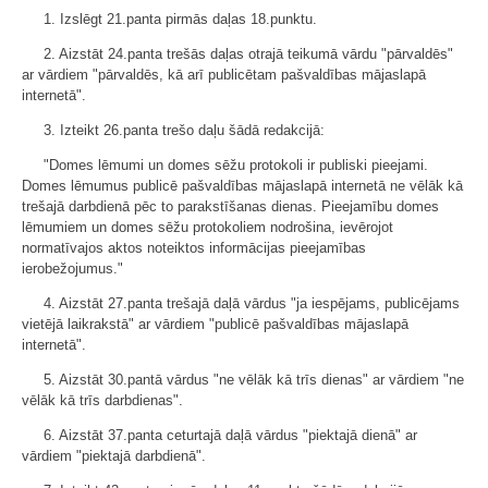
1. Izslēgt 21.panta pirmās daļas 18.punktu.
2. Aizstāt 24.panta trešās daļas otrajā teikumā vārdu "pārvaldēs"
ar vārdiem "pārvaldēs, kā arī publicētam pašvaldības mājaslapā
internetā".
3. Izteikt 26.panta trešo daļu šādā redakcijā:
"Domes lēmumi un domes sēžu protokoli ir publiski pieejami.
Domes lēmumus publicē pašvaldības mājaslapā internetā ne vēlāk kā
trešajā darbdienā pēc to parakstīšanas dienas. Pieejamību domes
lēmumiem un domes sēžu protokoliem nodrošina, ievērojot
normatīvajos aktos noteiktos informācijas pieejamības
ierobežojumus."
4. Aizstāt 27.panta trešajā daļā vārdus "ja iespējams, publicējams
vietējā laikrakstā" ar vārdiem "publicē pašvaldības mājaslapā
internetā".
5. Aizstāt 30.pantā vārdus "ne vēlāk kā trīs dienas" ar vārdiem "ne
vēlāk kā trīs darbdienas".
6. Aizstāt 37.panta ceturtajā daļā vārdus "piektajā dienā" ar
vārdiem "piektajā darbdienā".