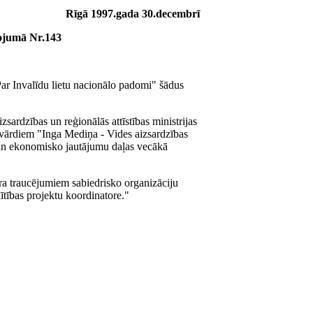
Rīgā 1997.gada 30.decembrī
kojumā Nr.143
Par Invalīdu lietu nacionālo padomi" šādus
ardzības un reģionālās attīstības ministrijas
r vārdiem "Inga Mediņa - Vides aizsardzības
lo un ekonomisko jautājumu daļas vecākā
ra traucējumiem sabiedrisko organizāciju
ītības projektu koordinatore."