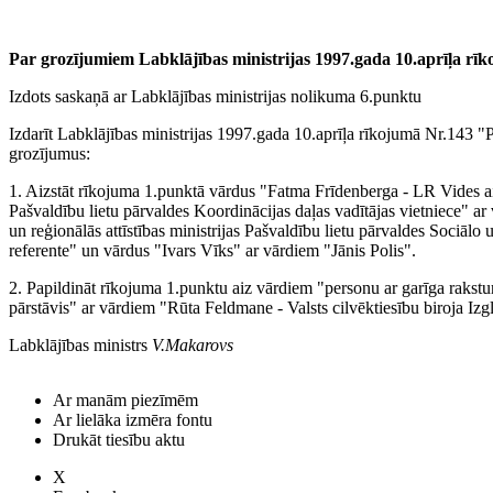
Par grozījumiem Labklājības ministrijas 1997.gada 10.aprīļa rī
Izdots saskaņā ar Labklājības ministrijas nolikuma 6.punktu
Izdarīt Labklājības ministrijas 1997.gada 10.aprīļa rīkojumā Nr.143 "
grozījumus:
1. Aizstāt rīkojuma 1.punktā vārdus "Fatma Frīdenberga - LR Vides aizs
Pašvaldību lietu pārvaldes Koordinācijas daļas vadītājas vietniece" a
un reģionālās attīstības ministrijas Pašvaldību lietu pārvaldes Sociā
referente" un vārdus "Ivars Vīks" ar vārdiem "Jānis Polis".
2. Papildināt rīkojuma 1.punktu aiz vārdiem "personu ar garīga rakstu
pārstāvis" ar vārdiem "Rūta Feldmane - Valsts cilvēktiesību biroja Izgl
Labklājības ministrs
V.Makarovs
Ar manām piezīmēm
Ar lielāka izmēra fontu
Drukāt tiesību aktu
X