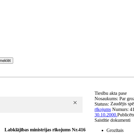
meklēt
Tiesību akta pase
Nosaukums:
Par gro
Zaudējis sp
Statuss:
rīkojums
Numurs:
4
30.10.2000.
Publicēt
Saistītie dokumenti
Labklājības ministrijas rīkojums Nr.416
Grozītais