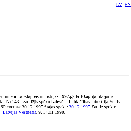
LV
EN
zījumiem Labklājības ministrijas 1997.gada 10.aprīļa rīkojumā
ēku
Nr.143
zaudējis spēku
Izdevējs:
Labklājības ministrija
Veids:
16
Pieņemts:
30.12.1997.
Stājas spēkā:
30.12.1997.
Zaudē spēku:
s:
Latvijas Vēstnesis
, 9, 14.01.1998.