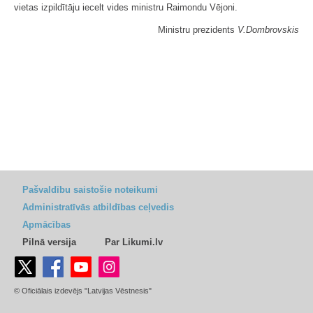
vietas izpildītāju iecelt vides ministru Raimondu Vējoni.
Ministru prezidents
V.Dombrovskis
Pašvaldību saistošie noteikumi
Administratīvās atbildības ceļvedis
Apmācības
Pilnā versija
Par Likumi.lv
© Oficiālais izdevējs "Latvijas Vēstnesis"