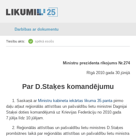
Darbības ar dokumentu
Tiesību akts:
spēkā esošs
Ministru prezidenta rīkojums Nr.274
Rīgā 2010.gada 30.jūnijā
Par D.Staķes komandējumu
1. Saskaņā ar
Ministru kabineta iekārtas likuma
35.panta
pirmo
daļu atļaut reģionālās attīstības un pašvaldību lietu ministrei Dagnijai
Staķei doties komandējumā uz Krievijas Federāciju no 2010.gada
7.jūlija līdz 10.jūlijam.
2. Reģionālās attīstības un pašvaldību lietu ministres D.Staķes
prombūtnes laikā par reģionālās attīstības un pašvaldību lietu ministra