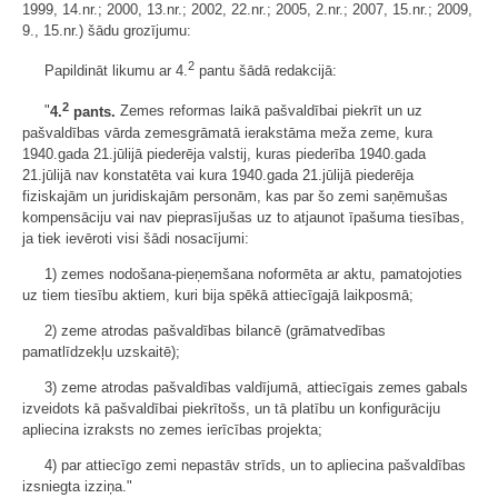
1999, 14.nr.; 2000, 13.nr.; 2002, 22.nr.; 2005, 2.nr.; 2007, 15.nr.; 2009,
9., 15.nr.) šādu grozījumu:
2
Papildināt likumu ar 4.
pantu šādā redakcijā:
2
"
4.
pants.
Zemes reformas laikā pašvaldībai piekrīt un uz
pašvaldības vārda zemesgrāmatā ierakstāma meža zeme, kura
1940.gada 21.jūlijā piederēja valstij, kuras piederība 1940.gada
21.jūlijā nav konstatēta vai kura 1940.gada 21.jūlijā piederēja
fiziskajām un juridiskajām personām, kas par šo zemi saņēmušas
kompensāciju vai nav pieprasījušas uz to atjaunot īpašuma tiesības,
ja tiek ievēroti visi šādi nosacījumi:
1) zemes nodošana-pieņemšana noformēta ar aktu, pamatojoties
uz tiem tiesību aktiem, kuri bija spēkā attiecīgajā laikposmā;
2) zeme atrodas pašvaldības bilancē (grāmatvedības
pamatlīdzekļu uzskaitē);
3) zeme atrodas pašvaldības valdījumā, attiecīgais zemes gabals
izveidots kā pašvaldībai piekrītošs, un tā platību un konfigurāciju
apliecina izraksts no zemes ierīcības projekta;
4) par attiecīgo zemi nepastāv strīds, un to apliecina pašvaldības
izsniegta izziņa."