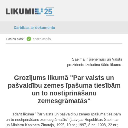
Darbības ar dokumentu
Tiesību akts:
spēkā esošs
Saeima ir pieņēmusi un Valsts
prezidents izsludina šādu likumu:
Grozījums likumā "Par valsts un
pašvaldību zemes īpašuma tiesībām
un to nostiprināšanu
zemesgrāmatās"
Izdarīt likumā "Par valsts un pašvaldību zemes īpašuma tiesībām
un to nostiprināšanu zemesgrāmatās" (Latvijas Republikas Saeimas
un Ministru Kabineta Ziņotājs, 1995, 10.nr.; 1997, 8.nr.; 1998, 22.nr.;