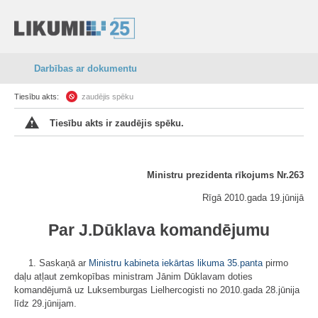
Darbības ar dokumentu
Tiesību akts:
zaudējis spēku
Tiesību akts ir zaudējis spēku.
Ministru prezidenta rīkojums Nr.263
Rīgā 2010.gada 19.jūnijā
Par J.Dūklava komandējumu
1. Saskaņā ar
Ministru kabineta iekārtas likuma
35.panta
pirmo
daļu atļaut zemkopības ministram Jānim Dūklavam doties
komandējumā uz Luksemburgas Lielhercogisti no 2010.gada 28.jūnija
līdz 29.jūnijam.