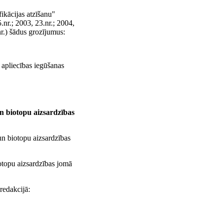
ikācijas atzīšanu"
nr.; 2003, 23.nr.; 2004,
nr.) šādus grozījumus:
 apliecības iegūšanas
n biotopu aizsardzības
un biotopu aizsardzības
iotopu aizsardzības jomā
redakcijā: