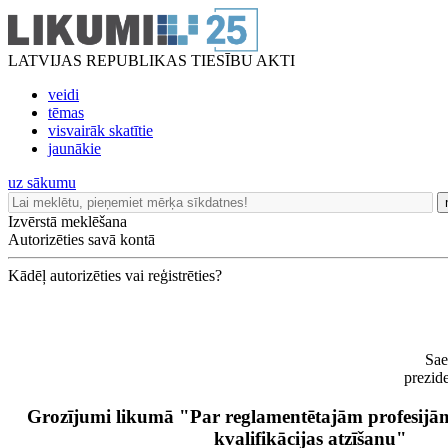
LATVIJAS REPUBLIKAS TIESĪBU AKTI
veidi
tēmas
visvairāk skatītie
jaunākie
uz sākumu
Izvērstā meklēšana
Autorizēties savā kontā
Kādēļ autorizēties vai reģistrēties?
Sae
prezid
Grozījumi likumā "Par reglamentētajām profesijām
kvalifikācijas atzīšanu"