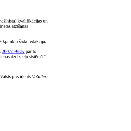
mašīnista) kvalifikācijas un
inētās atzīšanas
 30.punktu šādā redakcijā:
s
2007/59/EK
par to
pienas dzelzceļu sistēmā."
Valsts prezidents
V.Zatlers