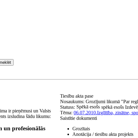
meklēt
Tiesību akta pase
Nosaukums:
Grozījumi likumā "Par regl
Spēkā esošs
Statuss:
spēkā esošs
Izdevē
ima ir pieņēmusi un Valsts
Tēma:
06.07.2010.
Izglītība, zinātne, spo
ents izsludina šādu likumu:
Saistītie dokumenti
 un profesionālās
Grozītais
Anotācija / tiesību akta projekts