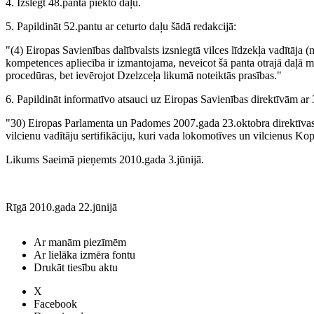
4. Izslēgt 48.panta piekto daļu.
5. Papildināt 52.pantu ar ceturto daļu šādā redakcijā:
"(4) Eiropas Savienības dalībvalsts izsniegtā vilces līdzekļa vadītāja (
kompetences apliecība ir izmantojama, neveicot šā panta otrajā daļā m
procedūras, bet ievērojot Dzelzceļa likumā noteiktās prasības."
6. Papildināt informatīvo atsauci uz Eiropas Savienības direktīvām ar
"30) Eiropas Parlamenta un Padomes 2007.gada 23.oktobra direktīva
vilcienu vadītāju sertifikāciju, kuri vada lokomotīves un vilcienus Ko
Likums Saeimā pieņemts 2010.gada 3.jūnijā.
Rīgā 2010.gada 22.jūnijā
Ar manām piezīmēm
Ar lielāka izmēra fontu
Drukāt tiesību aktu
X
Facebook