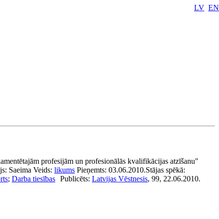
LV
EN
amentētajām profesijām un profesionālās kvalifikācijas atzīšanu"
js:
Saeima
Veids:
likums
Pieņemts:
03.06.2010.
Stājas spēkā:
rts
;
Darba tiesības
Publicēts:
Latvijas Vēstnesis
, 99, 22.06.2010.