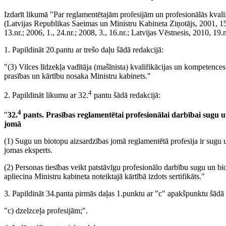
Izdarīt likumā "Par reglamentētajām profesijām un profesionālās kvalif
(Latvijas Republikas Saeimas un Ministru Kabineta Ziņotājs, 2001, 15.
13.nr.; 2006, 1., 24.nr.; 2008, 3., 16.nr.; Latvijas Vēstnesis, 2010, 19.
1. Papildināt 20.pantu ar trešo daļu šādā redakcijā:
"(3) Vilces līdzekļa vadītāja (mašīnista) kvalifikācijas un kompetences
prasības un kārtību nosaka Ministru kabinets."
4
2. Papildināt likumu ar 32.
pantu šādā redakcijā:
4
"
32.
pants.
Prasības reglamentētai profesionālai darbībai sugu u
jomā
(1) Sugu un biotopu aizsardzības jomā reglamentētā profesija ir sugu 
jomas eksperts.
(2) Personas tiesības veikt patstāvīgu profesionālo darbību sugu un b
apliecina Ministru kabineta noteiktajā kārtībā izdots sertifikāts."
3. Papildināt 34.panta pirmās daļas 1.punktu ar "c" apakšpunktu šādā 
"c) dzelzceļa profesijām;".