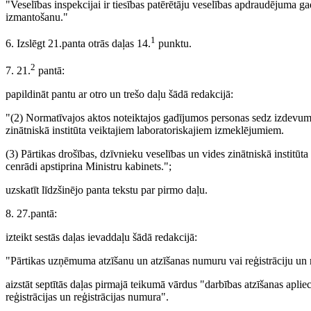
"Veselības inspekcijai ir tiesības patērētāju veselības apdraudējuma g
izmantošanu."
1
6. Izslēgt 21.panta otrās daļas 14.
punktu.
2
7. 21.
pantā:
papildināt pantu ar otro un trešo daļu šādā redakcijā:
"(2) Normatīvajos aktos noteiktajos gadījumos personas sedz izdevumu
zinātniskā institūta veiktajiem laboratoriskajiem izmeklējumiem.
(3) Pārtikas drošības, dzīvnieku veselības un vides zinātniskā institū
cenrādi apstiprina Ministru kabinets.";
uzskatīt līdzšinējo panta tekstu par pirmo daļu.
8. 27.pantā:
izteikt sestās daļas ievaddaļu šādā redakcijā:
"Pārtikas uzņēmuma atzīšanu un atzīšanas numuru vai reģistrāciju un re
aizstāt septītās daļas pirmajā teikumā vārdus "darbības atzīšanas apli
reģistrācijas un reģistrācijas numura".