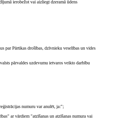
adījumā ierobežot vai aizliegt dzeramā ūdens
s par Pārtikas drošības, dzīvnieku veselības un vides
ta valsts pārvaldes uzdevumu ietvaros veikto darbību
ģistrācijas numuru var anulēt, ja:";
ecības" ar vārdiem "atzīšanas un atzīšanas numura vai