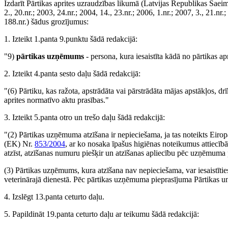
Izdarīt Pārtikas aprites uzraudzības likumā (Latvijas Republikas Saei
2., 20.nr.; 2003, 24.nr.; 2004, 14., 23.nr.; 2006, 1.nr.; 2007, 3., 21.nr.
188.nr.) šādus grozījumus:
1. Izteikt 1.panta 9.punktu šādā redakcijā:
"9)
pārtikas uzņēmums
- persona, kura iesaistīta kādā no pārtikas a
2. Izteikt 4.panta sesto daļu šādā redakcijā:
"(6) Pārtiku, kas ražota, apstrādāta vai pārstrādāta mājas apstākļos, drīk
aprites normatīvo aktu prasības."
3. Izteikt 5.panta otro un trešo daļu šādā redakcijā:
"(2) Pārtikas uzņēmuma atzīšana ir nepieciešama, ja tas noteikts Eir
(EK) Nr.
853/2004
, ar ko nosaka īpašus higiēnas noteikumus attiecī
atzīst, atzīšanas numuru piešķir un atzīšanas apliecību pēc uzņēmuma p
(3) Pārtikas uzņēmums, kura atzīšana nav nepieciešama, var iesaistīties p
veterinārajā dienestā. Pēc pārtikas uzņēmuma pieprasījuma Pārtikas un v
4. Izslēgt 13.panta ceturto daļu.
5. Papildināt 19.panta ceturto daļu ar teikumu šādā redakcijā: