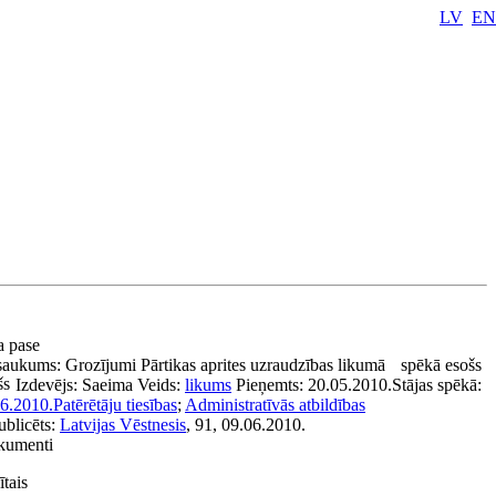
LV
EN
ta pase
saukums:
Grozījumi Pārtikas aprites uzraudzības likumā
spēkā esošs
šs
Izdevējs:
Saeima
Veids:
likums
Pieņemts:
20.05.2010.
Stājas spēkā:
6.2010.
Patērētāju tiesības
;
Administratīvās atbildības
ublicēts:
Latvijas Vēstnesis
, 91, 09.06.2010.
okumenti
tais