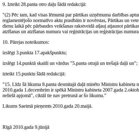
9. Izteikt 28.panta otro daļu šādā redakcijā:
"(2) Pēc tam, kad visas lēmumā par pārtikas uzņēmuma darbības apturēš
reglamentējošo normatīvo aktu prasībām ir novērstas, Pārtikas un vete
dienu laikā pēc pārbaudes veikšanas rakstveidā atļauj atjaunot pārtika
atzīšanas un atzīšanas numura vai reģistrācijas un reģistrācijas numur
10. Pārejas noteikumos:
izslēgt 3.punkta 17.apakšpunktu;
izslēgt 14.punktā skaitli un vārdus "5.panta otrajā un trešajā daļā un";
izteikt 15.punktu šādā redakcijā:
"15. Līdz šā likuma 8.panta desmitajā daļā minēto Ministru kabineta n
2010.gada 1.decembrim ir spēkā Ministru kabineta 2007.gada 2.oktobr
nelielā apjomā", ciktāl tie nav pretrunā ar šo likumu."
Likums Saeimā pieņemts 2010.gada 20.maijā.
Rīgā 2010.gada 9.jūnijā