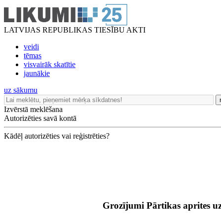
LATVIJAS REPUBLIKAS TIESĪBU AKTI
veidi
tēmas
visvairāk skatītie
jaunākie
uz sākumu
Izvērstā meklēšana
Autorizēties savā kontā
Kādēļ autorizēties vai reģistrēties?
Grozījumi Pārtikas aprites 