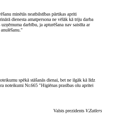
anu minētās neatbilstības pārtikas apriti
rinārā dienesta amatpersona ne vēlāk kā triju darba
s uzņēmuma darbību, ja apturēšana nav saistīta ar
a anulēšanu."
oteikumu spēkā stāšanās dienai, bet ne ilgāk kā līdz
a noteikumi Nr.665 "Higiēnas prasības olu apritei
Valsts prezidents
V.Zatlers