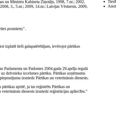
Tiesī
mas un Ministru Kabineta Ziņotājs, 1998, 7.nr.; 2002,
Anotā
; 2008, 3., 5.nr.; 2009, 14.nr.; Latvijas Vēstnesis, 2009,
prites posmiem;".
st izplatīt tieši galapatērētājam, ievērojot pārtikas
opas Parlamenta un Padomes 2004.gada 29.aprīļa regulā
bā uz dzīvnieku izcelsmes pārtiku. Pārtikas uzņēmumu
ieprasījuma izsniedz Pārtikas un veterinārais dienests.
ārtikas apritē, ja tas reģistrēts Pārtikas un
eterinārais dienests izsniedz reģistrācijas apliecību."