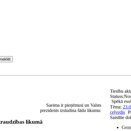
meklēt
Tiesību ak
Statuss:
No
Spēkā eso
Saeima ir pieņēmusi un Valsts
Tēma:
23.0
prezidents izsludina šādu likumu:
ceļvedis
P
Saistītie d
uzraudzības likumā
Grozī