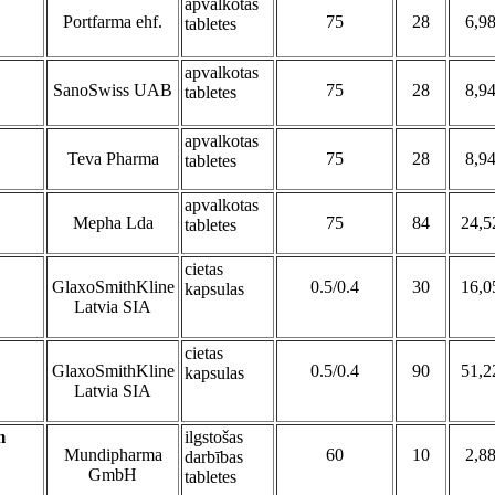
apvalkotas
Portfarma ehf.
75
28
6,9
tabletes
apvalkotas
SanoSwiss UAB
75
28
8,9
tabletes
apvalkotas
Teva Pharma
75
28
8,9
tabletes
apvalkotas
Mepha Lda
75
84
24,5
tabletes
cietas
GlaxoSmithKline
0.5/0.4
30
16,0
kapsulas
Latvia SIA
cietas
GlaxoSmithKline
0.5/0.4
90
51,2
kapsulas
Latvia SIA
m
ilgstošas
Mundipharma
60
10
2,8
darbības
GmbH
tabletes