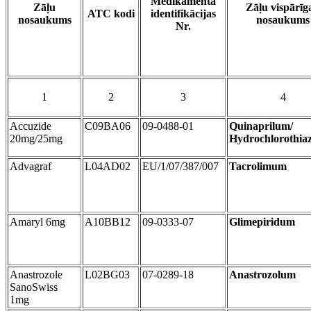
Medikamenta
Zāļu
Zāļu vispārīga
ATC kodi
identifikācijas
nosaukums
nosaukums
Nr.
1
2
3
4
Accuzide
C09BA06
09-0488-01
Quinaprilum/
20mg/25mg
Hydrochlorothia
Advagraf
L04AD02
EU/1/07/387/007
Tacrolimum
Amaryl 6mg
A10BB12
09-0333-07
Glimepiridum
Anastrozole
L02BG03
07-0289-18
Anastrozolum
SanoSwiss
1mg