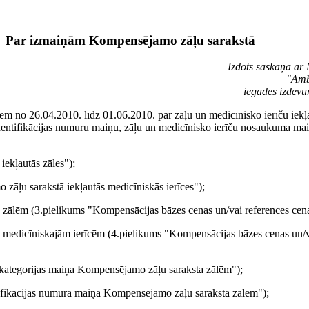
Par izmaiņām Kompensējamo zāļu sarakstā
Izdots saskaņā ar
"Ambu
iegādes izdevum
 no 26.04.2010. līdz 01.06.2010. par zāļu un medicīnisko ierīču iekļa
 identifikācijas numuru maiņu, zāļu un medicīnisko ierīču nosaukuma m
iekļautās zāles");
 zāļu sarakstā iekļautās medicīniskās ierīces");
nu zālēm (3.pielikums "Kompensācijas bāzes cenas un/vai references ce
nu medicīniskajām ierīcēm (4.pielikums "Kompensācijas bāzes cenas un
a kategorijas maiņa Kompensējamo zāļu saraksta zālēm");
ntifikācijas numura maiņa Kompensējamo zāļu saraksta zālēm");