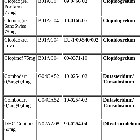
Clopidogrel
B01AC04
09-0466-02
Clopidogrelum
Portfarma
75mg
Clopidogrel
B01AC04
10-0166-05
Clopidogrelum
SanoSwiss
75mg
Clopidogrel
B01AC04
EU/1/09/540/002
Clopidogrelum
Teva
Clopimef 75mg
B01AC04
09-0371-10
Clopidogrelum
Combodart
G04CA52
10-0254-02
Dutasteridum/
0,5mg/0,4mg
Tamsulosinum
Combodart
G04CA52
10-0254-03
Dutasteridum/
0,5mg/0,4mg
Tamsulosinum
DHC Continus
N02AA08
96-0594-04
Dihydrocodeinu
60mg