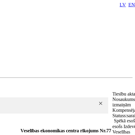
LV
EN
Tiesību akt
Nosaukums
izmaiņām
Kompensēj
Statuss:
sara
Spēkā esoš
esošs
Izdevē
Veselības ekonomikas centra rīkojums Nr.77
Veselības