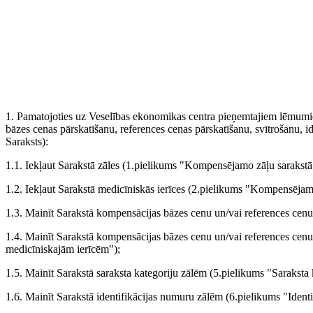
1. Pamatojoties uz Veselības ekonomikas centra pieņemtajiem lēmumiem
bāzes cenas pārskatīšanu, references cenas pārskatīšanu, svītrošanu,
Saraksts):
1.1. Iekļaut Sarakstā zāles (1.pielikums "Kompensējamo zāļu sarakstā 
1.2. Iekļaut Sarakstā medicīniskās ierīces (2.pielikums "Kompensējamo
1.3. Mainīt Sarakstā kompensācijas bāzes cenu un/vai references ce
1.4. Mainīt Sarakstā kompensācijas bāzes cenu un/vai references ce
medicīniskajām ierīcēm");
1.5. Mainīt Sarakstā saraksta kategoriju zālēm (5.pielikums "Sarakst
1.6. Mainīt Sarakstā identifikācijas numuru zālēm (6.pielikums "Ide