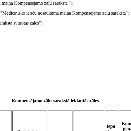
a maiņa Kompensējamo zāļu sarakstā ");
s "Medicīnisko ierīču nosaukuma maiņa Kompensējamo zāļu sarakstā");
aksta svītrotās zāles").
Kompensējamo zāļu sarakstā iekļautās zāles
Kom
Iepa-
pen