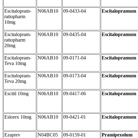
Escitalopram-
N06AB10
09-0433-04
Escitalopramum
ratiopharm
10mg
Escitalopram-
N06AB10
09-0435-04
Escitalopramum
ratiopharm
20mg
Escitalopram-
N06AB10
09-0171-04
Escitalopramum
Teva 10mg
Escitalopram-
N06AB10
09-0173-04
Escitalopramum
Teva 20mg
Escitil 10mg
N06AB10
09-0417-06
Escitalopramum
Eslorex 10mg
N06AB10
09-0421-01
Escitalopramum
Ezaprev
N04BC05
09-0159-01
Pramipexolum