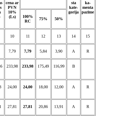
as
cena ar
sta
ka-
s
PVN
kate-
menta
a
10%
gorija
pazīme
100%
)
(Ls)
75%
50%
RC
10
11
12
13
14
15
1
7,79
7,79
5,84
3,90
A
R
46
233,98
233,98
175,49
116,99
B
3
24,00
24,00
18,00
12,00
A
R
1
27,81
27,81
20,86
13,91
A
R