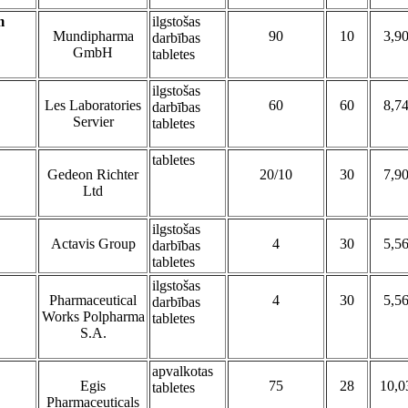
m
ilgstošas
Mundipharma
90
10
3,9
darbības
GmbH
tabletes
ilgstošas
Les Laboratories
60
60
8,7
darbības
Servier
tabletes
tabletes
Gedeon Richter
20/10
30
7,9
Ltd
ilgstošas
Actavis Group
4
30
5,5
darbības
tabletes
ilgstošas
Pharmaceutical
4
30
5,5
darbības
Works Polpharma
tabletes
S.A.
apvalkotas
Egis
75
28
10,0
tabletes
Pharmaceuticals