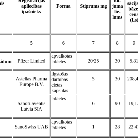
Reģistrācijas
ko-
is
sācij
apliecības
Forma
Stiprums mg
juma
bāze
īpašnieks
lie-
cen
lums
(Ls
5
6
7
8
9
apvalkotas
Pfizer Limited
20/25
30
5,8
zidum
tabletes
ilgstošas
Astellas Pharma
5
30
208,
darbības
Europe B.V.
cietas
kapsulas
tabletes
Sanofi-aventis
6
90
19,1
Latvia SIA
apvalkotas
SanoSwiss UAB
1
28
22,4
tabletes