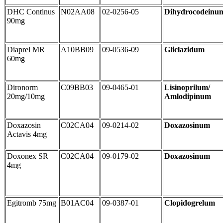
DHC Continus
N02AA08
02-0256-05
Dihydrocodeinu
90mg
Diaprel MR
A10BB09
09-0536-09
Gliclazidum
60mg
Dironorm
C09BB03
09-0465-01
Lisinoprilum/
20mg/10mg
Amlodipinum
Doxazosin
C02CA04
09-0214-02
Doxazosinum
Actavis 4mg
Doxonex SR
C02CA04
09-0179-02
Doxazosinum
4mg
Egitromb 75mg
B01AC04
09-0387-01
Clopidogrelum