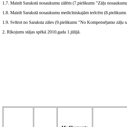
1.7. Mainīt Sarakstā nosaukumu zālēm (7.pielikums "Zāļu nosaukum
1.8. Mainīt Sarakstā nosaukumu medicīniskajām ierīcēm (8.pielikum
1.9. Svītrot no Saraksta zāles (9.pielikums "No Kompensējamo zāļu sar
2. Rīkojums stājas spēkā 2010.gada 1.jūlijā.