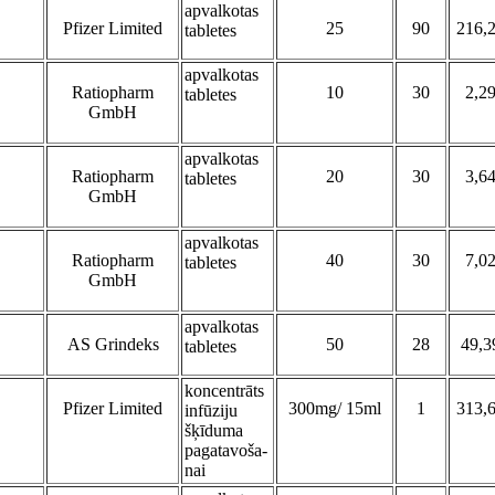
apvalkotas
Pfizer Limited
25
90
216,
tabletes
apvalkotas
Ratiopharm
10
30
2,2
tabletes
GmbH
apvalkotas
Ratiopharm
20
30
3,6
tabletes
GmbH
apvalkotas
Ratiopharm
40
30
7,0
tabletes
GmbH
apvalkotas
AS Grindeks
50
28
49,3
tabletes
koncentrāts
Pfizer Limited
300mg/ 15ml
1
313,
infūziju
šķīduma
pagatavoša-
nai