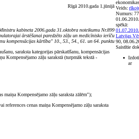
ekonomikas
Rīgā 2010.gada 1.jūnijā
Veids:
rīko
Numurs:
77
01.06.2010
spēkā:
 Ministru kabineta 2006.gada 31.oktobra noteikumu Nr.899
01.07.2010
latorajai ārstēšanai paredzēto zāļu un medicīnisko ierīču
Latvijas Vē
u kompensācijas kārtība" 10., 53., 54., 61. un 64. punktu
90, 08.06.2
Saistītie d
ušanu, saraksta kategorijas pārskatīšanu, kompensācijas
aiņu Kompensējamo zāļu sarakstā (turpmāk tekstā -
Izdot
ar
nas maiņa Kompensējamo zāļu saraksta zālēm");
/vai references cenas maiņa Kompensējamo zāļu saraksta