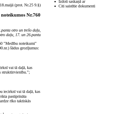
Izdoti saskaņā ar
8.maijā (prot. Nr.25 9.§)
Citi saistītie dokumenti
 noteikumos Nr.760
panta otro un trešo daļu,
otro daļu, 17. un 26.pantu
760 "Medību noteikumi"
00.nr.) šādus grozījumus:
knī vai tā daļā, kas
 struktūrvienību.";
 iecirknī vai tā daļā, kas
eikta pastiprināta
ardze rīko taktiskās
1