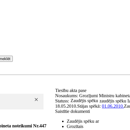
meklēt
Tiesību akta pase
Nosaukums:
Grozījumi Ministru kabine
Zaudējis spēku
Statuss:
zaudējis spēku
I
18.05.2010.
Stājas spēkā:
01.06.2010.
Za
Saistītie dokumenti
Zaudējis spēku ar
bineta noteikumi Nr.447
Grozītais