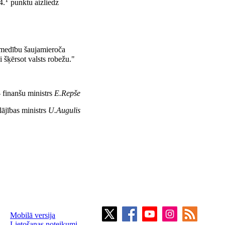
4.
punktu aizliedz
r medību šaujamieroča
i šķērsot valsts robežu."
- finanšu ministrs
E.Repše
lājības ministrs
U.Augulis
Mobilā versija
Lietošanas noteikumi