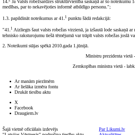
14.
Ja Valsts robežsardzes struktūrvienība saskaņā ar šo noteikumu 1
medības, par to nekavējoties informē atbildīgo personu.";
1
1.3. papildināt noteikumus ar 41.
punktu šādā redakcijā:
1
"41.
Aizliegts šaut valsts robežas virzienā, ja izšautā lode saskaņā a
tehnisko raksturojumu tiešā tēmējumā var trāpīt valsts robežas joslā va
2. Noteikumi stājas spēkā 2010.gada 1.jūnijā.
Ministru prezidenta vietā 
Zemkopības ministra vietā - labk
Ar manām piezīmēm
Ar lielāka izmēra fontu
Drukāt tiesību aktu
X
Facebook
Draugiem.lv
Šajā vietnē oficiālais izdevējs
Par Likumi.lv
"Latvijas Vēstnesis" nodrošina tiesību aktu
Aktualitātes