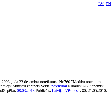
LV
EN
ta 2003.gada 23.decembra noteikumos Nr.760 "Medību noteikumi"
zdevējs:
Ministru kabinets
Veids:
noteikumi
Numurs:
447
Pieņemts:
udē spēku:
08.03.2013.
Publicēts:
Latvijas Vēstnesis
, 80, 21.05.2010.