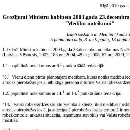
Rīgā 2010.gada 1
Grozījumi Ministru kabineta 2003.gada 23.decembra
"Medību noteikumi"
Izdoti saskaņā ar Medību likuma 3.
5.panta otro daļu, 8. un 9.pantu, 13.panta 
1. Izdarīt Ministru kabineta 2003.gada 23.decembra noteikumos Nr.
(Latvijas Vēstnesis, 2003, 183.nr.; 2004, 48.nr.; 2008, 67.nr.; 2009, 2
1
1.1. papildināt noteikumus ar 8.
punktu šādā redakcijā:
1
"8.
Vienu dienu pirms plānotajām medībām, kuras notiks medību iecir
atrodas pierobežas joslā, atbildīgā persona informē Valsts robežsardzes
1
2
1.2. papildināt noteikumus ar 14.
un 14.
punktu šādā redakcijā:
1
"14.
Valsts robežsardzes struktūrvienība aizliedz rīkot medības medību
atrodas pierobežas joslā, ja attiecīgajā pierobežas joslas teritorijā ir not
robežkontrole, ārkārtas situācija, izņēmuma stāvoklis vai Valsts robežs
mācības.
2