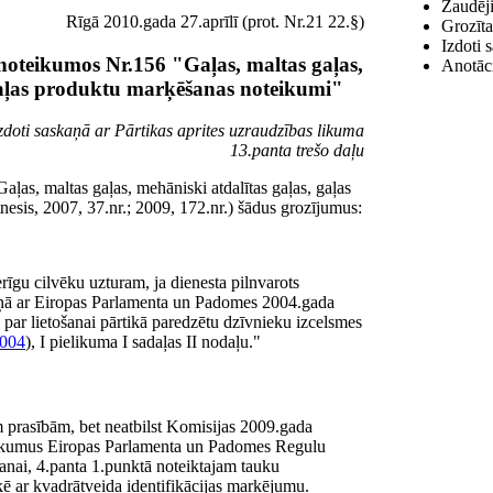
Zaudēji
Rīgā 2010.gada 27.aprīlī (prot. Nr.21 22.§)
Grozīta
Izdoti 
noteikumos Nr.156 "Gaļas, maltas gaļas,
Anotāc
 gaļas produktu marķēšanas noteikumi"
zdoti saskaņā ar Pārtikas aprites uzraudzības likuma
13.panta trešo daļu
ļas, maltas gaļas, mehāniski atdalītas gaļas, gaļas
esis, 2007, 37.nr.; 2009, 172.nr.) šādus grozījumus:
rīgu cilvēku uzturam, ja dienesta pilnvarots
skaņā ar Eiropas Parlamenta un Padomes 2004.gada
 par lietošanai pārtikā paredzētu dzīvnieku izcelsmes
2004
), I pielikuma I sadaļas II nodaļu."
 prasībām, bet neatbilst Komisijas 2009.gada
sākumus Eiropas Parlamenta un Padomes Regulu
anai, 4.panta 1.punktā noteiktajam tauku
ķē ar kvadrātveida identifikācijas marķējumu.