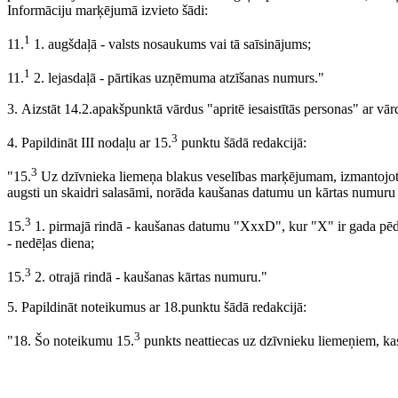
Informāciju marķējumā izvieto šādi:
1
11.
1. augšdaļā - valsts nosaukums vai tā saīsinājums;
1
11.
2. lejasdaļā - pārtikas uzņēmuma atzīšanas numurs."
3. Aizstāt 14.2.apakšpunktā vārdus "apritē iesaistītās personas" ar 
3
4. Papildināt III nodaļu ar 15.
punktu šādā redakcijā:
3
"15.
Uz dzīvnieka liemeņa blakus veselības marķējumam, izmantojot 
augsti un skaidri salasāmi, norāda kaušanas datumu un kārtas numuru 
3
15.
1. pirmajā rindā - kaušanas datumu "XxxD", kur "X" ir gada pēdēja
- nedēļas diena;
3
15.
2. otrajā rindā - kaušanas kārtas numuru."
5. Papildināt noteikumus ar 18.punktu šādā redakcijā:
3
"18. Šo noteikumu 15.
punkts neattiecas uz dzīvnieku liemeņiem, kas