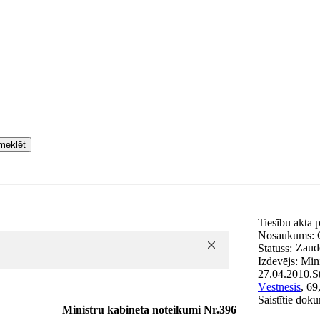
meklēt
Tiesību akta 
Nosaukums:
Zaudē
Statuss:
Izdevējs:
Mini
27.04.2010.
S
Vēstnesis
, 69
Saistītie dok
Ministru kabineta noteikumi Nr.396