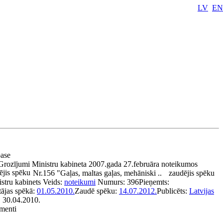
LV
EN
pase
Grozījumi Ministru kabineta 2007.gada 27.februāra noteikumos
jis spēku
Nr.156 "Gaļas, maltas gaļas, mehāniski ..
zaudējis spēku
stru kabinets
Veids:
noteikumi
Numurs:
396
Pieņemts:
tājas spēkā:
01.05.2010.
Zaudē spēku:
14.07.2012.
Publicēts:
Latvijas
, 30.04.2010.
umenti