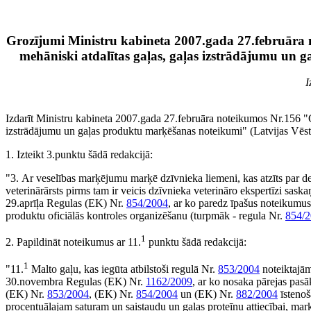
Grozījumi Ministru kabineta 2007.gada 27.februāra 
mehāniski atdalītas gaļas, gaļas izstrādājumu un
I
Izdarīt Ministru kabineta 2007.gada 27.februāra noteikumos Nr.156 "Ga
izstrādājumu un gaļas produktu marķēšanas noteikumi" (Latvijas Vēstn
1. Izteikt 3.punktu šādā redakcijā:
"3. Ar veselības marķējumu marķē dzīvnieka liemeni, kas atzīts par de
veterinārārsts pirms tam ir veicis dzīvnieka veterināro ekspertīzi sa
29.aprīļa Regulas (EK) Nr.
854/2004
, ar ko paredz īpašus noteikumus
produktu oficiālās kontroles organizēšanu (turpmāk - regula Nr.
854/
1
2. Papildināt noteikumus ar 11.
punktu šādā redakcijā:
1
"11.
Malto gaļu, kas iegūta atbilstoši regulā Nr.
853/2004
noteiktajām
30.novembra Regulas (EK) Nr.
1162/2009
, ar ko nosaka pārejas pa
(EK) Nr.
853/2004
, (EK) Nr.
854/2004
un (EK) Nr.
882/2004
īstenoš
procentuālajam saturam un saistaudu un gaļas proteīnu attiecībai, mar