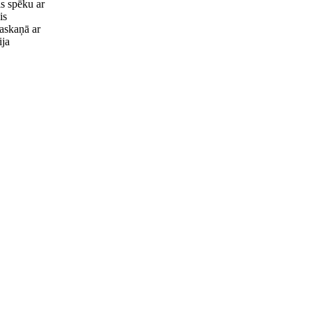
s spēku ar
is
saskaņā ar
ija