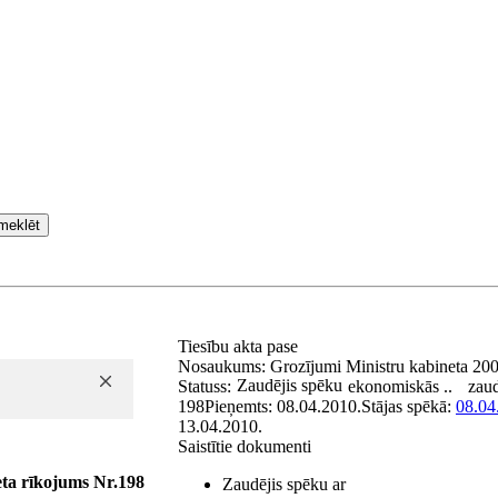
meklēt
Tiesību akta pase
Nosaukums:
Grozījumi Ministru kabineta 200
Zaudējis spēku
Statuss:
ekonomiskās ..
zaud
198
Pieņemts:
08.04.2010.
Stājas spēkā:
08.04
13.04.2010.
Saistītie dokumenti
eta
rīkojums Nr.198
Zaudējis spēku ar