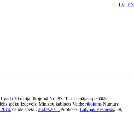
LV
EN
1.gada 30.maija rīkojumā Nr.283 "Par Liepājas speciālās
ējis spēku
Izdevējs:
Ministru kabinets
Veids:
rīkojums
Numurs:
.2010.
Zaudē spēku:
26.09.2011.
Publicēts:
Latvijas Vēstnesis
, 58,