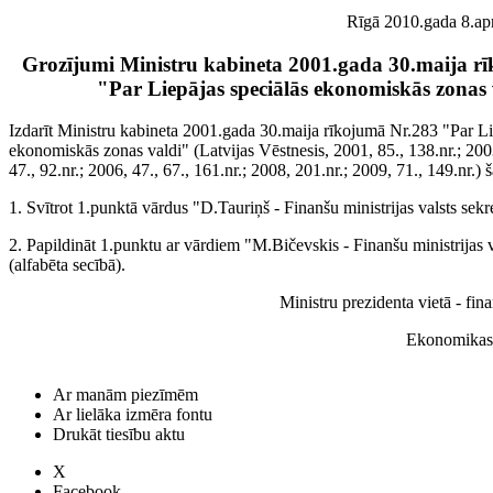
Rīgā 2010.gada 8.aprī
Grozījumi Ministru kabineta 2001.gada 30.maija r
"Par Liepājas speciālās ekonomiskās zonas 
Izdarīt Ministru kabineta 2001.gada 30.maija rīkojumā Nr.283 "Par Li
ekonomiskās zonas valdi" (Latvijas Vēstnesis, 2001, 85., 138.nr.; 2003
47., 92.nr.; 2006, 47., 67., 161.nr.; 2008, 201.nr.; 2009, 71., 149.nr.)
1. Svītrot 1.punktā vārdus "D.Tauriņš - Finanšu ministrijas valsts sekr
2. Papildināt 1.punktu ar vārdiem "M.Bičevskis - Finanšu ministrijas v
(alfabēta secībā).
Ministru prezidenta vietā - fin
Ekonomikas 
Ar manām piezīmēm
Ar lielāka izmēra fontu
Drukāt tiesību aktu
X
Facebook