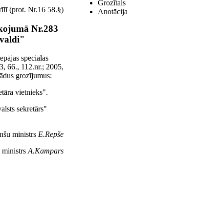
Grozītais
lī (prot. Nr.16 58.§)
Anotācija
īkojumā Nr.283
valdi"
epājas speciālās
, 66., 112.nr.; 2005,
 šādus grozījumus:
etāra vietnieks".
alsts sekretārs"
anšu ministrs
E.Repše
ministrs
A.Kampars