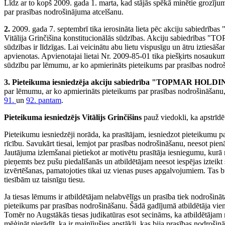
Līdz ar to kopš 2009. gada 1. marta, kad stājās spēkā minētie grozījum
par prasības nodrošinājuma atcelšanu.
2.
2009. gada 7. septembrī tika ierosināta lieta pēc akciju sabiedr
Vitālija Grinčišina konstitucionālās sūdzības. Akciju sabiedrības 
sūdzības ir līdzīgas. Lai veicinātu abu lietu vispusīgu un ātru iztiesā
apvienotas. Apvienotajai lietai Nr. 2009-85-01 tika piešķirts nosauk
sūdzību par lēmumu, ar ko apmierināts pieteikums par prasības nodroš
3. Pieteikuma iesniedzēja akciju sabiedrība "TOPMAR HOLD
par lēmumu, ar ko apmierināts pieteikums par prasības nodrošināšanu,
91.
un
92. pantam
.
Pieteikuma iesniedzējs
Vitālijs Grinčišins
pauž viedokli, ka apstrīdē
Pieteikumu iesniedzēji norāda, ka prasītājam, iesniedzot pieteikumu pa
rīcību. Savukārt tiesai, lemjot par prasības nodrošināšanu, neesot pienā
Jautājuma izlemšanai pietiekot ar motivētu prasītāja iesniegumu, kurā 
pieņemts bez pušu piedalīšanās un atbildētājam neesot iespējas iztei
izvērtēšanas, pamatojoties tikai uz vienas puses apgalvojumiem. Tas būt
tiesībām uz taisnīgu tiesu.
Ja tiesas lēmums ir atbildētājam nelabvēlīgs un prasība tiek nodrošinā
pieteikums par prasības nodrošināšanu. Šādā gadījumā atbildētāja vienī
Tomēr no Augstākās tiesas judikatūras esot secināms, ka atbildētājam n
mēģināt pierādīt, ka ir mainījušies apstākļi, kas bija prasības nodroš