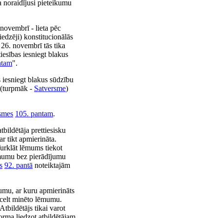
a noraidījusi pieteikumu
ovembrī - lieta pēc
dzēji) konstitucionālās
 26. novembrī tās tika
iesības iesniegt blakus
ntam
".
s iesniegt blakus sūdzību
(turpmāk -
Satversme
)
smes
105. pantam
.
bildētāja prettiesisku
ar tikt apmierināta.
Turklāt lēmums tiekot
lēmumu bez pierādījumu
s
92. pantā
noteiktajām
mumu, ar kuru apmierināts
atcelt minēto lēmumu.
tbildētājs tikai varot
orma liedzot atbildētājam