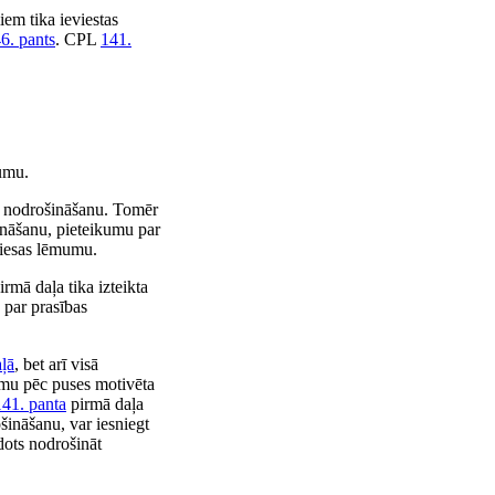
iem tika ieviestas
6. pants
. CPL
141.
jumu.
as nodrošināšanu. Tomēr
ināšanu, pieteikumu par
tiesas lēmumu.
irmā daļa tika izteikta
 par prasības
ļā
, bet arī visā
jumu pēc puses motivēta
141. panta
pirmā daļa
šināšanu, var iesniegt
dots nodrošināt