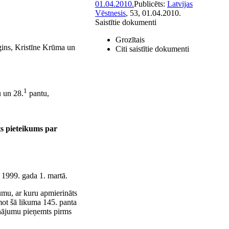
01.04.2010.
Publicēts:
Latvijas
Vēstnesis
, 53, 01.04.2010.
Saistītie dokumenti
Grozītais
āgins, Kristīne Krūma un
Citi saistītie dokumenti
1
u un 28.
pantu,
ts pieteikums par
 1999. gada 1. martā.
umu, ar kuru apmierināts
ot šā likuma 145. panta
šinājumu pieņemts pirms