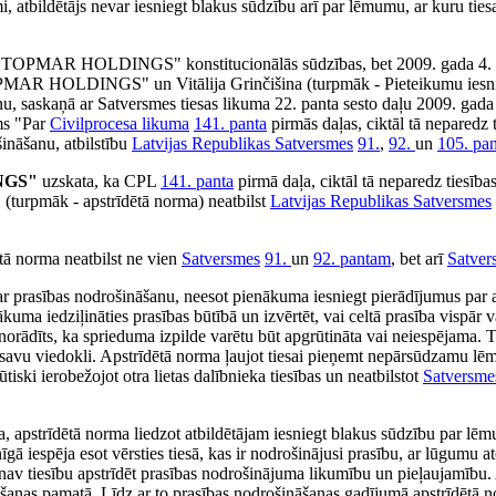
i, atbildētājs nevar iesniegt blakus sūdzību arī par lēmumu, ar kuru ties
ības "TOPMAR HOLDINGS" konstitucionālās sūdzības, bet 2009. gada 4. n
"TOPMAR HOLDINGS" un Vitālija Grinčišina (turpmāk - Pieteikumu iesnie
šanu, saskaņā ar Satversmes tiesas likuma 22. panta sesto daļu 2009. gada
ums "Par
Civilprocesa likuma
141. panta
pirmās daļas, ciktāl tā neparedz t
ināšanu, atbilstību
Latvijas Republikas Satversmes
91.
,
92.
un
105. pa
INGS"
uzskata, ka CPL
141. panta
pirmā daļa, ciktāl tā neparedz tiesība
 (turpmāk - apstrīdētā norma) neatbilst
Latvijas Republikas Satversmes
tā norma neatbilst ne vien
Satversmes
91.
un
92. pantam
, bet arī
Satver
r prasības nodrošināšanu, neesot pienākuma iesniegt pierādījumus par at
kuma iedziļināties prasības būtībā un izvērtēt, vai celtā prasība vispār v
norādīts, ka sprieduma izpilde varētu būt apgrūtināta vai neiespējama. 
kt savu viedokli. Apstrīdētā norma ļaujot tiesai pieņemt nepārsūdzamu 
iski ierobežojot otra lietas dalībnieka tiesības un neatbilstot
Satversme
ta, apstrīdētā norma liedzot atbildētājam iesniegt blakus sūdzību par lē
gā iespēja esot vērsties tiesā, kas ir nodrošinājusi prasību, ar lūgumu 
av tiesību apstrīdēt prasības nodrošinājuma likumību un pieļaujamību. A
ināšanas pamatā. Līdz ar to prasības nodrošināšanas gadījumā apstrīdētā n