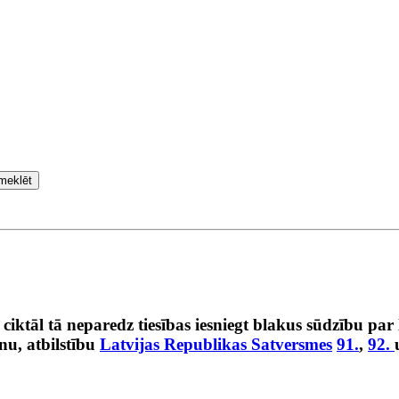
meklēt
ciktāl tā neparedz tiesības iesniegt blakus sūdzību pa
nu, atbilstību
Latvijas Republikas Satversmes
91.
,
92.