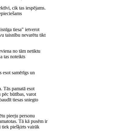
ktīvi, cik tas iespējams.
nepieciešams
snīga tiesa" ietverot
avu taisnību nevarētu tikt
eviena no tām netiktu
a tas noteikts
ms esot samērīgs un
a. Tās pamatā esot
u pēc būtības, varot
audīt tiesas sniegto
ētu pieeju personu
pamatotas. Tā kā pusēm ir
 tiek piešķirts vairāk