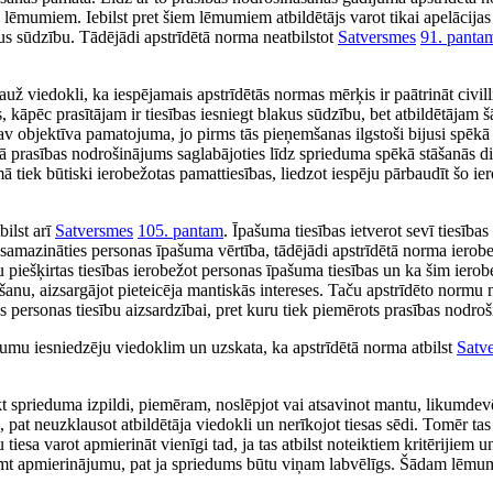
 lēmumiem. Iebilst pret šiem lēmumiem atbildētājs varot tikai apelācija
kus sūdzību. Tādējādi apstrīdētā norma neatbilstot
Satversmes
91. panta
dokli, ka iespējamais apstrīdētās normas mērķis ir paātrināt civilli
kāpēc prasītājam ir tiesības iesniegt blakus sūdzību, bet atbildētājam š
av objektīva pamatojuma, jo pirms tās pieņemšanas ilgstoši bijusi spēkā 
 prasības nodrošinājums saglabājoties līdz sprieduma spēkā stāšanās di
mā tiek būtiski ierobežotas pamattiesības, liedzot iespēju pārbaudīt šo 
bilst arī
Satversmes
105. pantam
. Īpašuma tiesības ietverot sevī tiesības
samazināties personas īpašuma vērtība, tādējādi apstrīdētā norma ierob
mu piešķirtas tiesības ierobežot personas īpašuma tiesības un ka šim iero
šanu, aizsargājot pieteicēja mantiskās intereses. Taču apstrīdēto normu 
 personas tiesību aizsardzībai, pret kuru tiek piemērots prasības nodro
kumu iesniedzēju viedoklim un uzskata, ka apstrīdētā norma atbilst
Satv
ākt sprieduma izpildi, piemēram, noslēpjot vai atsavinot mantu, likumdevē
pat neuzklausot atbildētāja viedokli un nerīkojot tiesas sēdi. Tomēr tas
sa varot apmierināt vienīgi tad, ja tas atbilst noteiktiem kritērijiem un
ņemt apmierinājumu, pat ja spriedums būtu viņam labvēlīgs. Šādam lēm