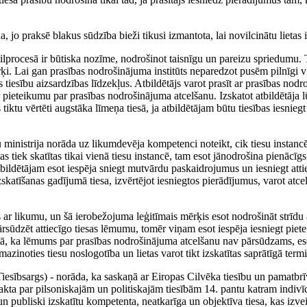
.
 jo praksē blakus sūdzība bieži tikusi izmantota, lai novilcinātu lietas 
ivilprocesā ir būtiska nozīme, nodrošinot taisnīgu un pareizu spriedumu
rķi. Lai gan prasības nodrošinājuma institūts neparedzot pusēm pilnīgi 
 tiesību aizsardzības līdzekļus. Atbildētājs varot prasīt ar prasības nodr
ar pieteikumu par prasības nodrošinājuma atcelšanu. Izskatot atbildētāja 
tiktu vērtēti augstāka līmeņa tiesā, ja atbildētājam būtu tiesības iesnieg
tu ministrija norāda uz likumdevēja kompetenci noteikt, cik tiesu instancēs
as tiek skatītas tikai vienā tiesu instancē, tam esot jānodrošina pienācīgs
atbildētājam esot iespēja sniegt mutvārdu paskaidrojumus un iesniegt att
skatīšanas gadījumā tiesa, izvērtējot iesniegtos pierādījumus, varot atcel
 ar likumu, un šā ierobežojuma leģitīmais mērķis esot nodrošināt strīdu
ārsūdzēt attiecīgo tiesas lēmumu, tomēr viņam esot iespēja iesniegt piet
tā, ka lēmums par prasības nodrošinājuma atcelšanu nav pārsūdzams, eso
zinoties tiesu noslogotība un lietas varot tikt izskatītas saprātīgā term
iesībsargs) - norāda, ka saskaņā ar Eiropas Cilvēka tiesību un pamatbrī
ta par pilsoniskajām un politiskajām tiesībām 14. pantu katram indivīd
gi un publiski izskatītu kompetenta, neatkarīga un objektīva tiesa, kas izv