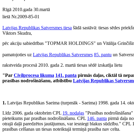
Rīgā 2010.gada 30.martā
lietā Nr.2009-85-01
Latvijas Republikas Satversmes tiesa
šādā sastāvā: tiesas sēdes priekš
Viktors Skudra,
pēc akciju sabiedrības "TOPMAR HOLDINGS" un Vitālija Grinčišina
pamatojoties uz
Latvijas Republikas Satversmes
85. pantu
un Satversm
rakstveida procesā 2010. gada 2. martā tiesas sēdē izskatīja lietu
"Par
Civilprocesa likuma
141. panta
pirmās daļas, ciktāl tā nepa
prasības nodrošināšanu, atbilstību
Latvijas Republikas Satversm
1.
Latvijas Republikas Saeima (turpmāk - Saeima) 1998. gada 14. ok
Līdz 2006. gada oktobrim CPL
19. nodaļas
"Prasības nodrošināšana" 
pieteikums par prasības nodrošināšanu. CPL
146. panta
pirmā daļa no
otrajā daļā paredzētos jautājumus, var iesniegt blakus sūdzību." CPL 
prasības celšanas un tiesas noteiktajā termiņā prasība nav celta.