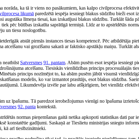
a norāda, ka tā ir viens no pasākumiem, kas kalpo civilprocesa efektivi
vilprocesa likumā
paredzētā iespēja iesniegt blakus sūdzību bieži esot iz
si augstāka līmeņa tiesai, kas izskatījusi blakus sūdzību. Turklāt šāda pā
 tiek pēc būtības izskatīta saprātīgā termiņā. Līdz ar to apstrīdētās nor
ēju un tiesu noslogotību.
etderīgāk atstāt pirmās instances tiesas kompetencē. Pēc atbildētāja pi
ma atcelšanu vai grozīšanu sakarā ar faktisko apstākļu maiņu. Turklāt 
a neatbilst
Satversmes
91. pantam
. Abām pusēm esot iespēja iesniegt p
rošinājuma atcelšanu. Tiesiskās vienlīdzības princips procesuālajās tie
i. Minētais princips nozīmējot to, ka abām pusēm jābūt visumā vienlīdzī
skatīšanas modelis, ko var izmantot prasītājs, esot blakus sūdzība. Saei
jautājumā. Likumdevēja izvēle par labu atšķirīgiem, bet vienlīdz efektī
m uz īpašumu. Tā paredzot ierobežojumus vienīgi no īpašuma izrietošo 
tversmes
92. panta
kontekstā.
strīdētās normas pieņemšanas gaitā netika apkopoti statistikas dati par 
ē konstatētie gadījumi. Saskaņā ar Tieslietu ministrijas sniegto inform
 kā arī tiesībzinātnieki.
tiesa prasību nodrošina tikai tad, ja prasītājs iesniedz pierādījumus tam, 