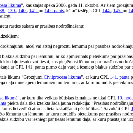
cesa likumā
", kas stājās spēkā 2006. gada 11. oktobrī. Ar šiem grozījum
38.
,
139.
,
140.
,
141.
un
142. pants
, kā arī izslēgts CPL
144.
,
145.
un
14
sniegt:
rētu rasties sakarā ar prasības nodrošināšanu;
līdzekļiem;
odrošinājumu, atceļ vai atstāj negrozītu lēmumu par prasības nodrošinā
egt blakus sūdzību par lēmumu, ar ko apmierināts pieteikums par prasīb
iekto daļu iesniedzot tiesai, kas pieņēmusi lēmumu par prasības nodroš
askaņā ar CPL 141. panta pirmo daļu varēja iesniegt blakus sūdzību par 
mtais likums "Grozījumi
Civilprocesa likumā
", ar kuru CPL
141. panta
p
ektajā daļā minētajiem lēmumiem un lēmumu, ar kuru noraidīts pieteikums
sa likumā
", ar kuru tika veiktas būtiskas izmaiņas ne tikai CPL
19. noda
anta
piektā daļa tika izteikta šādā jaunā redakcijā: "Prasības nodrošinā
sa, kuras lietvedībā atrodas lieta izskatīšanai pēc būtības." Savukārt CPL
inēto lēmumu un lēmumu, ar kuru noraidīts pieteikums par prasības nodro
akus sūdzību var iesniegt par tiesas lēmumu daļā, ar kuru prasītājam uz