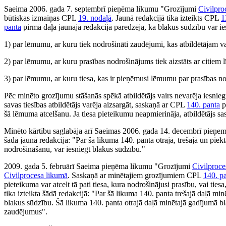
Saeima 2006. gada 7. septembrī pieņēma likumu "Grozījumi
Civilpro
būtiskas izmaiņas CPL
19. nodaļā
. Jaunā redakcijā tika izteikts CPL
1
panta
pirmā daļa jaunajā redakcijā paredzēja, ka blakus sūdzību var ie
1) par lēmumu, ar kuru tiek nodrošināti zaudējumi, kas atbildētājam va
2) par lēmumu, ar kuru prasības nodrošinājums tiek aizstāts ar citiem 
3) par lēmumu, ar kuru tiesa, kas ir pieņēmusi lēmumu par prasības n
Pēc minēto grozījumu stāšanās spēkā atbildētājs vairs nevarēja iesni
savas tiesības atbildētājs varēja aizsargāt, saskaņā ar CPL
140. panta
p
šā lēmuma atcelšanu. Ja tiesa pieteikumu neapmierināja, atbildētājs s
Minēto kārtību saglabāja arī Saeimas 2006. gada 14. decembrī pieņe
šādā jaunā redakcijā: "Par šā likuma 140. panta otrajā, trešajā un pi
nodrošināšanu, var iesniegt blakus sūdzību."
2009. gada 5. februārī Saeima pieņēma likumu "Grozījumi
Civilproce
Civilprocesa likumā
. Saskaņā ar minētajiem grozījumiem CPL
140. p
pieteikuma var atcelt tā pati tiesa, kura nodrošinājusi prasību, vai tie
tika izteikta šādā redakcijā: "Par šā likuma 140. panta trešajā daļā m
blakus sūdzību. Šā likuma 140. panta otrajā daļā minētajā gadījumā bl
zaudējumus".