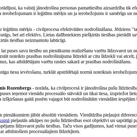
ādījusi, ka valstij jānodrošina personas pamattiesību aizsardzība tik efe
, ja ierobežojumam ir leģitīms mērķis un ja ierobežojums ir samērīgs un 
leģitīms mērķis - civilprocesa efektivitātes nodrošināšana. Jēdziens "tai
aisnīgs, bet arī efektīvs. Lietas dalībniekiem piešķirtās tiesības pierādīt s
ķirtās tiesības neizmantotu labticīgi.
i puses savu tiesību un pienākumu realizēšanu varētu līdzsvarot un n
zstāt noteikto prasības nodrošinājuma līdzekli ar citu līdzekli vai atcelt, j
us, kas atbildētājam varētu rasties sakarā ar prasības nodrošināšanu.
snīgu tiesu ievērošanu, turklāt apstrīdētajā normā noteiktais ierobežoju
ānis Rozenbergs -
norāda, ka civilprocesā ir jānodrošina pušu līdztiesīb
 puses ieņemot vienādu procesuālo stāvokli un tikai tiesa, izspriežot liet
rīda izšķiršanas gaitā pusēm vajagot būt nodrošinātām vienādām iespējām b
n pienākumiem jābūt absolūti vienādiem. Vienlīdzība pieļaujot diferenc
ikumā
pieļautās atkāpes no pušu līdztiesības esot objektīvi un saprātīgi 
 iespējams līdzsvarot pušu tiesības. Taču visos gadījumos, kad vienai pusei
 ar atbilstošiem procesuālajiem līdzekļiem.