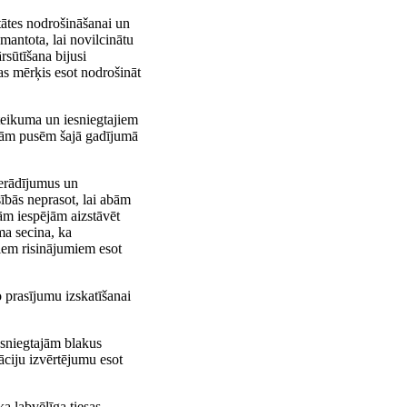
tātes nodrošināšanai un
mantota, lai novilcinātu
rsūtīšana bijusi
mas mērķis esot nodrošināt
eteikuma un iesniegtajiem
abām pusēm šajā gadījumā
ierādījumus un
sībās neprasot, lai abām
gām iespējām aizstāvēt
ma secina, ka
viem risinājumiem esot
prasījumu izskatīšanai
iesniegtajām blakus
āciju izvērtējumu esot
ka labvēlīga tiesas