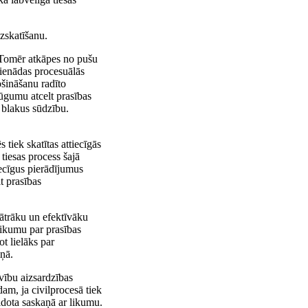
izskatīšanu.
. Tomēr atkāpes no pušu
vienādas procesuālās
ošināšanu radīto
lūgumu atcelt prasības
t blakus sūdzību.
 tiek skatītas attiecīgās
 tiesas process šajā
iecīgus pierādījumus
t prasības
 ātrāku un efektīvāku
eikumu par prasības
t lielāks par
iņā.
vību aizsardzības
am, ja civilprocesā tiek
eidota saskaņā ar likumu.