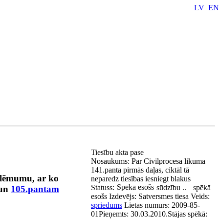
LV
EN
Tiesību akta pase
Nosaukums:
Par Civilprocesa likuma
141.panta pirmās daļas, ciktāl tā
r lēmumu, ar ko
neparedz tiesības iesniegt blakus
Spēkā esošs
Statuss:
sūdzību ..
spēkā
un
105.pantam
esošs
Izdevējs:
Satversmes tiesa
Veids:
spriedums
Lietas numurs:
2009-85-
01
Pieņemts:
30.03.2010.
Stājas spēkā: