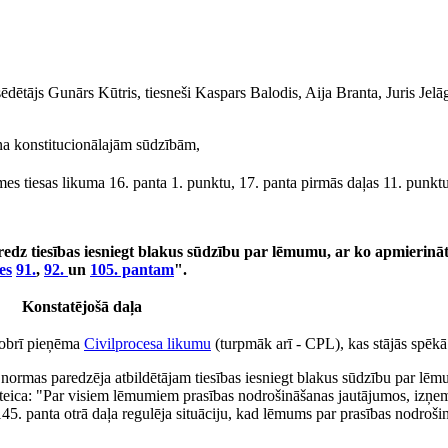
sēdētājs Gunārs Kūtris, tiesneši Kaspars Balodis, Aija Branta, Juris Jel
 konstitucionālajām sūdzībām,
es tiesas likuma 16. panta 1. punktu, 17. panta pirmās daļas 11. punkt
redz tiesības iesniegt blakus sūdzību par lēmumu, ar ko apmierinā
es
91.
,
92.
un
105. pantam
".
Konstatējošā daļa
tobrī pieņēma
Civilprocesa likumu
(turpmāk arī - CPL), kas stājās spēkā
normas paredzēja atbildētājam tiesības iesniegt blakus sūdzību par lēm
teica: "Par visiem lēmumiem prasības nodrošināšanas jautājumos, izņem
145. panta otrā daļa regulēja situāciju, kad lēmums par prasības nodro