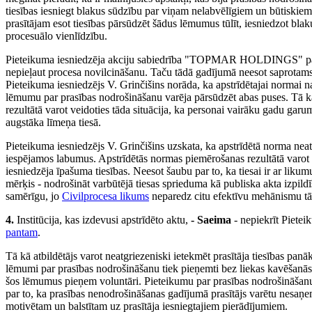
tiesības iesniegt blakus sūdzību par viņam nelabvēlīgiem un būtiskiem
prasītājam esot tiesības pārsūdzēt šādus lēmumus tūlīt, iesniedzot bla
procesuālo vienlīdzību.
Pieteikuma iesniedzēja akciju sabiedrība "TOPMAR HOLDINGS" pauž vie
nepieļaut procesa novilcināšanu. Taču tādā gadījumā neesot saprotams, 
Pieteikuma iesniedzējs V. Grinčišins norāda, ka apstrīdētajai normai n
lēmumu par prasības nodrošināšanu varēja pārsūdzēt abas puses. Tā kā
rezultātā varot veidoties tāda situācija, ka personai vairāku gadu garu
augstāka līmeņa tiesā.
Pieteikuma iesniedzējs V. Grinčišins uzskata, ka apstrīdētā norma neat
iespējamos labumus. Apstrīdētās normas piemērošanas rezultātā varot 
iesniedzēja īpašuma tiesības. Neesot šaubu par to, ka tiesai ir ar liku
mērķis - nodrošināt varbūtējā tiesas sprieduma kā publiska akta izpildī
samērīgu, jo
Civilprocesa likums
neparedz citu efektīvu mehānismu tās
4.
Institūcija, kas izdevusi apstrīdēto aktu,
- Saeima
- nepiekrīt Pietei
pantam
.
Tā kā atbildētājs varot neatgriezeniski ietekmēt prasītāja tiesības pan
lēmumi par prasības nodrošināšanu tiek pieņemti bez liekas kavēšanās, 
šos lēmumus pieņem voluntāri. Pieteikumu par prasības nodrošināšanu tie
par to, ka prasības nenodrošināšanas gadījumā prasītājs varētu nesa
motivētam un balstītam uz prasītāja iesniegtajiem pierādījumiem.