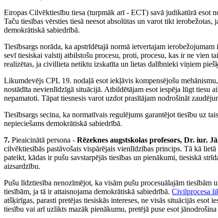
Eiropas Cilvēktiesību tiesa (turpmāk arī - ECT) savā judikatūrā esot nor
Taču tiesības vērsties tiesā neesot absolūtas un varot tikt ierobežotas
demokrātiskā sabiedrībā.
Tiesībsargs norāda, ka apstrīdētajā normā ietvertajam ierobežojumam ir 
sevī tiesiskai valstij atbilstošu procesu, proti, procesu, kas ir ne vien t
realizētas, ja civillieta netiktu izskatīta un lietas dalībnieki viņiem pieš
Likumdevējs CPL 19. nodaļā esot iekļāvis kompensējošu mehānismu, la
nostādīta nevienlīdzīgā situācijā. Atbildētājam esot iespēja lūgt tiesu ai
nepamatoti. Tāpat tiesnesis varot uzdot prasītājam nodrošināt zaudējum
Tiesībsargs secina, ka normatīvais regulējums garantējot tiesību uz tai
nepieciešams demokrātiskā sabiedrībā.
7.
Pieaicinātā persona -
Rēzeknes augstskolas profesors, Dr. iur. J
cilvēktiesībās pastāvošais vispārējais vienlīdzības princips. Tā kā lietā
pateikt, kādas ir pušu savstarpējās tiesības un pienākumi, tiesiskā st
aizsardzību.
Pušu līdztiesība nenozīmējot, ka visām pušu procesuālajām tiesībām u
tiesībām, ja tā ir attaisnojama demokrātiskā sabiedrībā.
Civilprocesa l
atšķirīgas, parasti pretējas tiesiskās intereses, ne visās situācijās esot
tiesību vai arī uzlikts mazāk pienākumu, pretējā puse esot jānodrošina