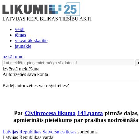
LATVIJAS REPUBLIKAS TIESĪBU AKTI
veidi
tēmas
visvairāk skatītie
jaunākie
uz sākumu
Izvērstā meklēšana
Autorizēties savā kontā
Kādēļ autorizēties vai reģistrēties?
Par
Civilprocesa likuma
141.panta
pirmās daļas, 
apmierināts pieteikums par prasības nodrošināša
Latvijas Republikas Satversmes tiesas
spriedums
Latvijas Republikas vārdā