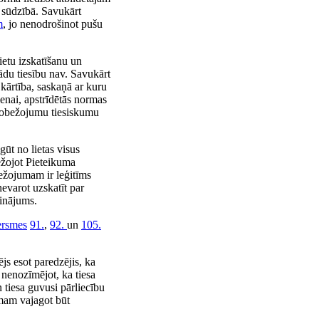
s sūdzībā. Savukārt
m
, jo nenodrošinot pušu
etu izskatīšanu un
ādu tiesību nav. Savukārt
kārtība, saskaņā ar kuru
enai, apstrīdētās normas
ierobežojumu tiesiskumu
 gūt no lietas visus
ežojot Pieteikuma
bežojumam ir leģitīms
nevarot uzskatīt par
šinājums.
ersmes
91.
,
92.
un
105.
js esot paredzējis, ka
 nenozīmējot, ka tiesa
 tiesa guvusi pārliecību
umam vajagot būt