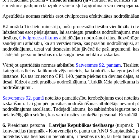
sprieduma gadījumā tā izpilde varētu kļūt apgrūtināta vai neiespējama
Apstrīdētās normas mērķis esot civilprocesa efektivitātes nodrošināšana,
Kā norāda Tieslietu ministrija, pušu procesuālo tiesību vienlīdzībai c
līdztiesības esot pieļaujamas, lai sasniegtu prasības nodrošinājuma mē
tiesības,
Civilprocesa likums
atbildētājam nodrošinot citus, līdzvērtīgus
zaudējumu atlīdzību, kā arī vērsties tiesā, kas prasību nodrošinājusi, 
nodrošinājumu, tiesai vai tiesnesim būtu jāvērtē tie paši argumenti, kas 
Tādējādi personu tiesības uz taisnīgu tiesu netiktu aizskartas.
Vērtējot apstrīdētās normas atbilstību
Satversmes
92. pantam
, Tieslie
kategorijas lietas. Ja likumdevējs noteicis, ka konkrētas kategorijas liet
instancē. Kā tas izrietot no CPL 140. panta piektās un devītās daļas, 
tiesai, lūdzot atcelt prasības nodrošinājumu. Turklāt šāda pieteikuma iz
nodrošinājumu.
Satversmes
92. pantā
noteikto pamattiesību ierobežojums esot noteikts
izskatīšanu. Lai gan pēc prasības nodrošināšanas atbildētājs nevarot p
nodrošinājuma atcelšanu. Tādējādi labums, ko sabiedrība iegūstot no 
nelabvēlīgajām sekām, kas varot rasties konkrētai personai. Rezultātā ma
6.
Pieaicinātā persona -
Latvijas Republikas tiesībsargs
(turpmāk - T
konvencijas (turpmāk - Konvencija) 6. pantu un ANO Starptautiskā pak
noteiktas viņa tiesības un pienākumi, ir tiesības uz to, lai lietu taisnī