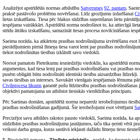
Analizējot apstrīdētās normas atbilstību
Satversmes
92. pantam
, Saeim
praksē pastāvošo problēmu novēršanai. Līdz grozījumu izdarīšanai
Ci
lietas izskatīšanu. Tiesa pēc blakus sūdzības saņemšanas lietu pārsūtīju
iespējama vairākkārt. Apstrīdētā norma nodrošinot to, ka attiecīgā lieta
strīdu ātrāku izskatīšanu, samazināt tiesas procesa novilcināšanas iesp
Saeima norāda, ka atkārtotu prasības nodrošinājuma izvērtēšanu esot li
pierādījumiem pirmā līmeņa tiesa varot lemt par prasības nodrošināju
tiekot nodrošinātas tiesības izklāstīt savu viedokli.
Neesot pamatots Pieteikumu iesniedzēju viedoklis, ka apstrīdētā norm
argumentus, kad tiesa lemj par prasības nodrošināšanu vai prasības nod
pusēm obligāti būtu nodrošināti identiski tiesību aizsardzības līdzekļ
savas tiesības un intereses. Savukārt vienīgais iespējamais lēmuma pār
Civilprocesa likums
garantē pušu līdztiesību prasības nodrošināšanas 
objektīvi pamatojama un atbilstot tiesiskās vienlīdzības principam.
Pēc Saeimas domām, apstrīdētā norma neparedz ierobežojumus tiesībā
prasības nodrošināšanas gadījumā. Šie ierobežojumi esot vērtējami
Sa
Precizējot savu atbildes rakstos pausto viedokli, Saeima norāda, ka ap
sūdzībām prasības nodrošinājuma jautājumos, taču tika ņemti vērā praks
veikusi darba grupa, kuras sastāvā iekļauti dažādu līmeņu tiesu tiesneši,
5.
Pieaicinātā persona -
Tieslietu ministrija
- norāda, ka tiesnesis vai 