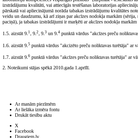
izstrādājumu kvalitāti, vai attiecīgās testēšanas laboratorijas apliecin
pārskatā vai apliecinājumā norāda tabakas izstrādājumu kvalitātes not
veidu un daudzumu, kā arī ziņas par akcīzes nodokļa markām (sērija, 
paciņā), ja tabakas izstrādājumi ir marķēti ar akcīzes nodokļa markām
1
2
3
4
1.5. aizstāt 9.
, 9.
, 9.
un 9.
punktā vārdus "akcīzes preču noliktavas 
5
1.6. aizstāt 9.
punktā vārdus "akcizēto preču noliktavas turētāja" ar v
6
1.7. aizstāt 9.
punktā vārdus "akcīzes preču noliktavas turētāja" ar vā
2. Noteikumi stājas spēkā 2010.gada 1.aprīlī.
Ar manām piezīmēm
Ar lielāka izmēra fontu
Drukāt tiesību aktu
X
Facebook
Draugiem.lv