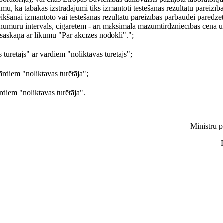
ājumu, ka tabakas izstrādājumi tiks izmantoti testēšanas rezultātu pareizī
eikšanai izmantoto vai testēšanas rezultātu pareizības pārbaudei paredzē
numuru intervāls, cigaretēm - arī maksimālā mazumtirdzniecības cena un
 saskaņā ar likumu "Par akcīzes nodokli".";
turētājs" ar vārdiem "noliktavas turētājs";
ārdiem "noliktavas turētāja";
rdiem "noliktavas turētāja".
Ministru p