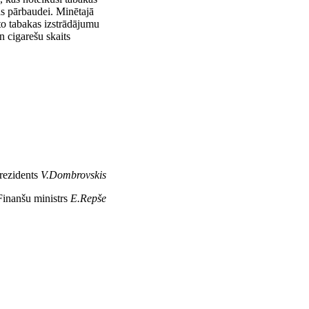
bas pārbaudei. Minētajā
to tabakas izstrādājumu
 cigarešu skaits
rezidents
V.Dombrovskis
Finanšu ministrs
E.Repše