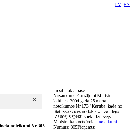
LV
EN
Tiesību akta pase
Nosaukums:
Grozījumi Ministru
kabineta 2004.gada 25.marta
noteikumos Nr.173 "Kārtība, kādā no
Statuss:
akcīzes nodokļa ..
zaudējis
Zaudējis spēku
spēku
Izdevējs:
Ministru kabinets
Veids:
noteikumi
ineta noteikumi Nr.305
Numurs:
305
Pieņemts: