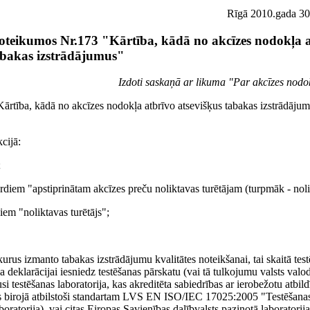
Rīgā 2010.gada 30.
teikumos Nr.173 "Kārtība, kādā no akcīzes nodokļa a
abakas izstrādājumus"
Izdoti saskaņā ar likuma "Par akcīzes nodo
ārtība, kādā no akcīzes nodokļa atbrīvo atsevišķus tabakas izstrādājum
cijā:
;
ārdiem "apstiprinātam akcīzes preču noliktavas turētājam (turpmāk - nolik
iem "noliktavas turētājs";
us izmanto tabakas izstrādājumu kvalitātes noteikšanai, tai skaitā test
deklarācijai iesniedz testēšanas pārskatu (vai tā tulkojumu valsts valod
i testēšanas laboratorija, kas akreditēta sabiedrības ar ierobežotu atbild
ijas birojā atbilstoši standartam LVS EN ISO/IEC 17025:2005 "Testēšana
oratorija), vai citas Eiropas Savienības dalībvalsts paziņotā laboratorij