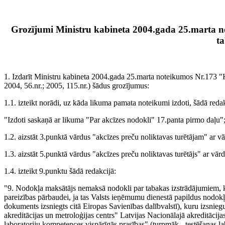
Grozījumi Ministru kabineta 2004.gada 25.marta no
t
1. Izdarīt Ministru kabineta 2004.gada 25.marta noteikumos Nr.173 "K
2004, 56.nr.; 2005, 115.nr.) šādus grozījumus:
1.1. izteikt norādi, uz kāda likuma pamata noteikumi izdoti, šādā redak
"Izdoti saskaņā ar likuma "Par akcīzes nodokli" 17.panta pirmo daļu"
1.2. aizstāt 3.punktā vārdus "akcīzes preču noliktavas turētājam" ar v
1.3. aizstāt 5.punktā vārdus "akcīzes preču noliktavas turētājs" ar vārd
1.4. izteikt 9.punktu šādā redakcijā:
"9. Nodokļa maksātājs nemaksā nodokli par tabakas izstrādājumiem, kur
pareizības pārbaudei, ja tas Valsts ieņēmumu dienestā papildus nodokļa 
dokuments izsniegts citā Eiropas Savienības dalībvalstī), kuru izsniegus
akreditācijas un metroloģijas centrs" Latvijas Nacionālajā akreditāc
laboratoriju kompetences vispārīgās prasības" (turpmāk - testēšanas lab