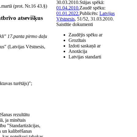
30.03.2010.
Stājas spēkā:
martā (prot. Nr.16 43.§)
01.04.2010.
Zaudē spēku:
01.01.2022.
Publicēts:
Latvijas
tbrīvo atsevišķus
Vēstnesis
, 51/52, 31.03.2010.
Saistītie dokumenti
Zaudējis spēku ar
kli" 17.panta pirmo daļu
Grozītais
Izdoti saskaņā ar
us" (Latvijas Vēstnesis,
Anotācija
Latvijas standarti
tavas turētājs)";
ēšanas rezultātu
ā, ja minētais
ību "Standartizācijas,
s un kalibrēšanas
a, kas noteikusi tabakas