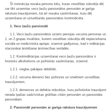
Šī instrukcija nosaka personu loku, kuras veselības stāvokļa dēļ
var tikt uzņemtas veco ļaužu pansionātos personām ar garīga
rakstura traucējumiem, kā arī nosaka saslimšanas, kuru dēļ
uzņemšana un uzturēšanās pansionātos kontrindicēta.
1. Veco ļaužu pansionāti
1.1. Veco ļaužu pansionātos uzņem pensijas vecuma personas un
1. un 2.grupas invalīdus, kuriem veselības stāvokļa dēļ nepieciešama
sociāla un medicīniska aprūpe, izņemot gadījumus, kad ir indikācijas
stacionārai ārstēšanai ārstniecības iestādēs.
1.2. Kontrindikācijas uzņemšanai veco ļaužu pansionātos ir
hronisks alkoholisms un psihiskās saslimšanas, izņemot:
1.2.1. vieglas pakāpes debilitāti,
1.2.2. vecuma demenci bez psihozes un izteiktiem uzvedības
traucējumiem,
1.2.3. demences un defekta stāvokļus, kuru psihotiskie traucējumi
nerada īpašas sadzīviskas grūtības citām personām un pansionāta
personālam.
2. Pansionāti personām ar garīga rakstura traucējumiem