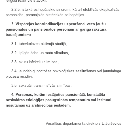
ieilguši reaktīvie stāvokļi,
2.2.5. izteikti psihopātiskie sindromi, kā arī efektīvās eksplozīvās,
paranoidās, paranajolās histēriskās psihopātijas.
3. Vispārējās kontrindikācijas uzņemšanai veco ļaužu
pansionātos un pansionātos personām ar garīga rakstura
traucējumiem:
3.1. tuberkolozes aktīvajā stadijā,
3.2. lipīgās ādas un matu slimības,
3.3. akūtu infekciju slimības,
3.4. ļaundabīgi noritošas onkoloģiskas saslimšanas vai ļaundabīgā
procesa recidīvi,
3.5. seksuāli transimisīvās slimības.
4. Personas, kurām iestājoties pansionātā, konstatēta
neskaidras etioloģijas paaugstināta temperatūra vai izsitumi,
nosūtāmas uz ārstniecības iestādēm.
Veselības departamenta direktors E.Jurševics