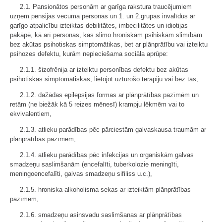
2.1. Pansionātos personām ar garīga rakstura traucējumiem
uzņem pensijas vecuma personas un 1. un 2.grupas invalīdus ar
garīgo atpalicību izteiktas debilitātes, imbecilitātes un idiotijas
pakāpē, kā arī personas, kas slimo hroniskām psihiskām slimībām
bez akūtas psihotiskas simptomātikas, bet ar plānprātību vai izteiktu
psihozes defektu, kurām nepieciešama sociāla aprūpe:
2.1.1. šizofrēnija ar izteiktu personības defektu bez akūtas
psihotiskas simptomātiskas, lietojot uzturošo terapiju vai bez tās,
2.1.2. dažādas epilepsijas formas ar plānprātības pazīmēm un
retām (ne biežāk kā 5 reizes mēnesī) krampju lēkmēm vai to
ekvivalentiem,
2.1.3. atlieku parādības pēc pārciestām galvaskausa traumām ar
plānprātības pazīmēm,
2.1.4. atlieku parādības pēc infekcijas un organiskām galvas
smadzeņu saslimšanām (encefalīti, tuberkolozie meningīti,
meningoencefalīti, galvas smadzeņu sifiliss u.c.),
2.1.5. hroniska alkoholisma sekas ar izteiktām plānprātības
pazīmēm,
2.1.6. smadzeņu asinsvadu saslimšanas ar plānprātības