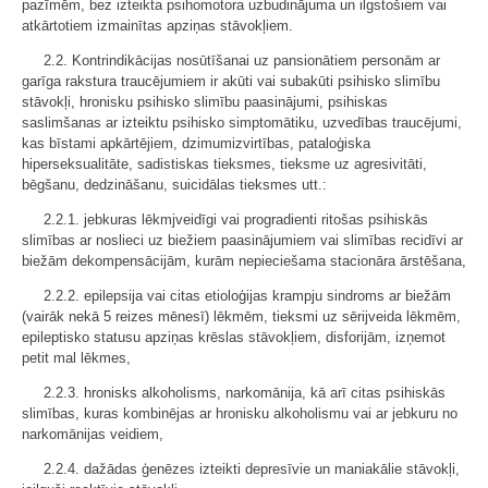
pazīmēm, bez izteikta psihomotora uzbudinājuma un ilgstošiem vai
atkārtotiem izmainītas apziņas stāvokļiem.
2.2. Kontrindikācijas nosūtīšanai uz pansionātiem personām ar
garīga rakstura traucējumiem ir akūti vai subakūti psihisko slimību
stāvokļi, hronisku psihisko slimību paasinājumi, psihiskas
saslimšanas ar izteiktu psihisko simptomātiku, uzvedības traucējumi,
kas bīstami apkārtējiem, dzimumizvirtības, pataloģiska
hiperseksualitāte, sadistiskas tieksmes, tieksme uz agresivitāti,
bēgšanu, dedzināšanu, suicidālas tieksmes utt.:
2.2.1. jebkuras lēkmjveidīgi vai progradienti ritošas psihiskās
slimības ar noslieci uz biežiem paasinājumiem vai slimības recidīvi ar
biežām dekompensācijām, kurām nepieciešama stacionāra ārstēšana,
2.2.2. epilepsija vai citas etioloģijas krampju sindroms ar biežām
(vairāk nekā 5 reizes mēnesī) lēkmēm, tieksmi uz sērijveida lēkmēm,
epileptisko statusu apziņas krēslas stāvokļiem, disforijām, izņemot
petit mal lēkmes,
2.2.3. hronisks alkoholisms, narkomānija, kā arī citas psihiskās
slimības, kuras kombinējas ar hronisku alkoholismu vai ar jebkuru no
narkomānijas veidiem,
2.2.4. dažādas ģenēzes izteikti depresīvie un maniakālie stāvokļi,