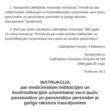
1. Apstiprināt Labklājības ministrijas instrukciju "Instrukcija par
medicīniskām indikācijām un kontrindikācijām uzņemšanai veco ļaužu
pansionātos un pansionātos personām ar garīga rakstura
traucējumiem" (pielikumā).
2. Atzīt par spēku zaudējušu Labklājības ministrijas 1992.gada
12.marta instrukciju "Instrukcija par medicīniskām indikācijām un
kontrindikācijām uzņemšanai veco ļaužu un invalīdu pansionātos".
Labklājības ministrs V.Makarovs
Apstiprināta ar
Labklājības ministrijas rīkojumu Nr.149
1996.gada 30.maijs
Pielikums Nr.1
INSTRUKCIJA
par medicīniskām indikācijām un
kontrindikācijām uzņemšanai veco ļaužu
pansionātos un pansionātos personām ar
garīga rakstura traucējumiem