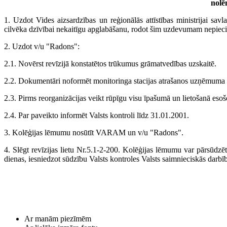
nolē
1. Uzdot Vides aizsardzības un reģionālās attīstības ministrijai sav
cilvēka dzīvībai nekaitīgu apglabāšanu, rodot šim uzdevumam nepiec
2. Uzdot v/u "Radons":
2.1. Novērst revīzijā konstatētos trūkumus grāmatvedības uzskaitē.
2.2. Dokumentāri noformēt monitoringa stacijas atrašanos uzņēmuma te
2.3. Pirms reorganizācijas veikt rūpīgu visu īpašumā un lietošanā esoš
2.4. Par paveikto informēt Valsts kontroli līdz 31.01.2001.
3. Kolēģijas lēmumu nosūtīt VARAM un v/u "Radons".
4. Slēgt revīzijas lietu Nr.5.1-2-200. Kolēģijas lēmumu var pārsūd
dienas, iesniedzot sūdzību Valsts kontroles Valsts saimnieciskās darbī
Ar manām piezīmēm