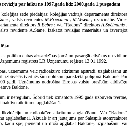
 revīziju par laiku no 1997.gada līdz 2000.gada 1.pusgadam
 kolēģijas sēdē piedalījās: kolēģijas vadītājs departamenta direktora
šāne
; valsts revidentes
M.Priecuma
,
M.Veseta
, uzaicinātie: Vides
epartamenta direktors
R.Bebrs
; v/u "Radons" direktors
A.Spēlmanis
,
lsts revidente A.Štāne. Izskatot revīzijas materiālus un izvērtējot
a
tēja:
sts politiku dabas aizsardzības jomā un pasargāt cilvēkus un vidi no
s. Uzņēmums reģistrēts LR Uzņēmumu reģistrā 13.01.1992.
ības, uzņēmums veic radioaktīvo atkritumu apstrādi, uzglabāšanu un
iāli izbūvētās tvertnēs šim nolūkam paredzētā poligonā Baldonē. Par
i 300 gadi. Uzņēmums nodrošina Eiropas valstu prasībām atbilstīgu
abātuvē Baldonē.
umi ir neregulāri. Šobrīd tiek izmantota 1995.gadā uzbūvētā tvertne,
adioaktīvo atkritumu apglabāšanā.
a likvidāciju un radioaktīvo atkritumu apglabāšanu. V/u "Radons"
umu apglabāšanai. Aktuāls ir arī jautājums par Salaspils atomreaktora
r to, kādu spēj pieņemt un droši apglabāt Baldonē, uzglabāšanu vai