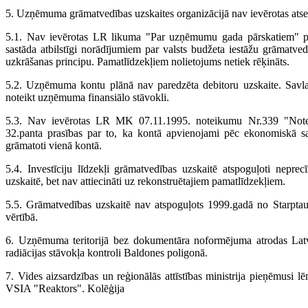
5. Uzņēmuma grāmatvedības uzskaites organizācijā nav ievērotas ats
5.1. Nav ievērotas LR likuma "Par uzņēmumu gada pārskatiem" pr
sastāda atbilstīgi norādījumiem par valsts budžeta iestāžu grāmatve
uzkrāšanas principu. Pamatlīdzekļiem nolietojums netiek rēķināts.
5.2. Uzņēmuma kontu plānā nav paredzēta debitoru uzskaite. Savlaicīg
noteikt uzņēmuma finansiālo stāvokli.
5.3. Nav ievērotas LR MK 07.11.1995. noteikumu Nr.339 "Note
32.panta prasības par to, ka kontā apvienojami pēc ekonomiskā s
grāmatoti vienā kontā.
5.4. Investīciju līdzekļi grāmatvedības uzskaitē atspoguļoti neprecī
uzskaitē, bet nav attiecināti uz rekonstruētajiem pamatlīdzekļiem.
5.5. Grāmatvedības uzskaitē nav atspoguļots 1999.gadā no Starpta
vērtībā.
6. Uzņēmuma teritorijā bez dokumentāra noformējuma atrodas Latvi
radiācijas stāvokļa kontroli Baldones poligonā.
7. Vides aizsardzības un reģionālās attīstības ministrija pieņēmusi
VSIA "Reaktors". Kolēģija