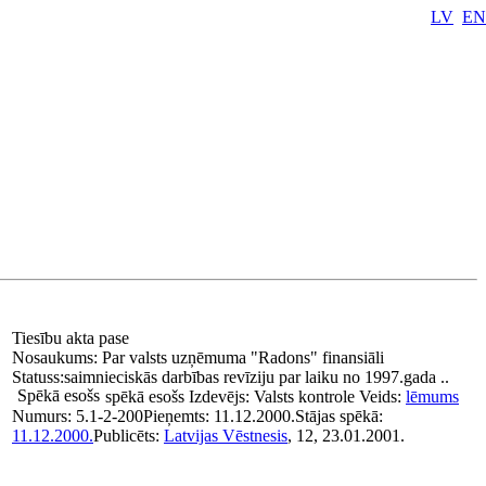
LV
EN
Tiesību akta pase
Nosaukums:
Par valsts uzņēmuma "Radons" finansiāli
Statuss:
saimnieciskās darbības revīziju par laiku no 1997.gada ..
Spēkā esošs
spēkā esošs
Izdevējs:
Valsts kontrole
Veids:
lēmums
Numurs:
5.1-2-200
Pieņemts:
11.12.2000.
Stājas spēkā:
11.12.2000.
Publicēts:
Latvijas Vēstnesis
, 12, 23.01.2001.