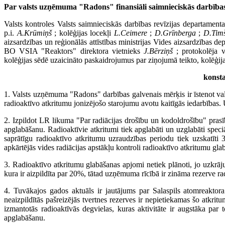
Par valsts uzņēmuma "Radons" finansiāli saimnieciskās darbības
Valsts kontroles Valsts saimnieciskās darbības revīzijas departamenta
p.i.
A.Krūmiņš
; kolēģijas locekļi
L.Ceimere
;
D.Grīnberga
;
D.Tim
aizsardzības un reģionālās attīstības ministrijas Vides aizsardzības d
BO VSIA "Reaktors" direktora vietnieks
J.Bērziņš
; protokolēja va
kolēģijas sēdē uzaicināto paskaidrojumus par ziņojumā teikto, kolēģij
konsta
1. Valsts uzņēmuma "Radons" darbības galvenais mērķis ir īstenot val
radioaktīvo atkritumu jonizējošo starojumu avotu kaitīgās iedarbība
2. Izpildot LR likuma "Par radiācijas drošību un kodoldrošību" pras
apglabāšanu. Radioaktīvie atkritumi tiek apglabāti un uzglabāti spec
saprātīgu radioaktīvo atkritumu uzraudzības periodu tiek uzskatīt
apkārtējās vides radiācijas apstākļu kontroli radioaktīvo atkritumu gl
3. Radioaktīvo atkritumu glabāšanas apjomi netiek plānoti, jo uzkrāj
kura ir aizpildīta par 20%, tātad uzņēmuma rīcībā ir zināma rezerve r
4. Tuvākajos gados aktuāls ir jautājums par Salaspils atomreaktor
neaizpildītās pašreizējās tvertnes rezerves ir nepietiekamas šo atkrit
izmantotās radioaktīvās degvielas, kuras aktivitāte ir augstāka pa
apglabāšanu.