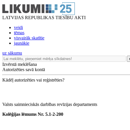
LATVIJAS REPUBLIKAS TIESĪBU AKTI
veidi
tēmas
visvairāk skatītie
jaunākie
uz sākumu
Izvērstā meklēšana
Autorizēties savā kontā
Kādēļ autorizēties vai reģistrēties?
Valsts saimnieciskās darbības revīzijas departaments
Kolēģijas lēmums Nr. 5.1-2-200