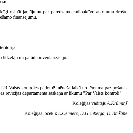
ma:
laicīgi risināt jautājumu par paredzamo radioaktīvo atkritumu drošu,
iešamo finansējumu.
ritorijā.
o līdzekļu un parādu inventarizāciju.
zēt LR Valsts kontroles padomē mēneša laikā no lēmuma paziņošanas
bas revīzijas departamentā saskaņā ar likumu "Par Valsts kontroli".
Kolēģijas vadītājs
A.Krūmiņš
Kolēģijas locekļi:
L.Ceimere, D.Grīnberga, D.Timšāne