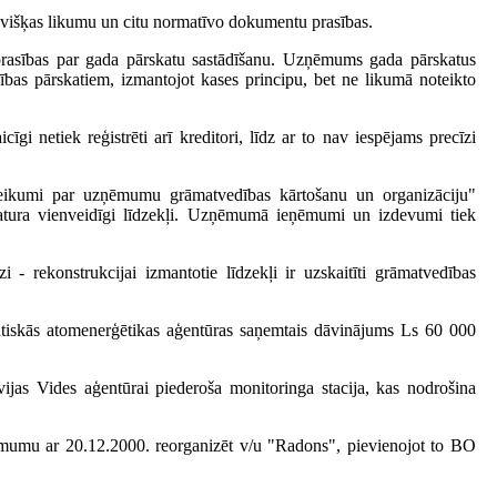
evišķas likumu un citu normatīvo dokumentu prasības.
asības par gada pārskatu sastādīšanu. Uzņēmums gada pārskatus
dības pārskatiem, izmantojot kases principu, bet ne likumā noteikto
i netiek reģistrēti arī kreditori, līdz ar to nav iespējams precīzi
ikumi par uzņēmumu grāmatvedības kārtošanu un organizāciju"
atura vienveidīgi līdzekļi. Uzņēmumā ieņēmumi un izdevumi tiek
zi - rekonstrukcijai izmantotie līdzekļi ir uzskaitīti grāmatvedības
utiskās atomenerģētikas aģentūras saņemtais dāvinājums Ls 60 000
jas Vides aģentūrai piederoša monitoringa stacija, kas nodrošina
 lēmumu ar 20.12.2000. reorganizēt v/u "Radons", pievienojot to BO