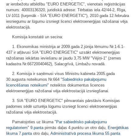
ar ierobežotu atbildību "EURO ENERGETIC", vienotais reģistrācijas
numurs: 40003136320, juridiskā adrese: Tērbatas iela 42/44-2, Rīga,
LV-1011 (turpmāk - SIA "EURO ENERGETIC"), 2010.gada 12.februāra
iesniegumu ar lūgumu izsniegt licenci elektroenerģijas ražošanai vēja
elektrostacijā.
Komisija konstatē un secina:
1. Ekonomikas ministrija ar 2009.gada 2.jūnija lēmumu Nr.1-6.1-
437 ir atļāvusi SIA "EURO ENERGETIC" uzsākt elektroenerģijas
ražošanas iekārtas ieviešanu ar jaudu 3,75 MW "Vējiņi-1" (zemes
kadastra Nr.66720040462), Salacgrīvā, Limbažu novadā.
2. Komisija ir saņēmusi visus Ministru kabineta 2005.gada
30.augusta noteikumos Nr.664 "
Sabiedrisko pakalpojumu
licencēšanas noteikumi
" noteiktos dokumentus licences
elektroenerģijas ražošanai vēja elektrostacijā izsniegšanai.
3. SIA "EURO ENERGETIC" pilnvarotais pārstāvis Komisijas
padomes sēdē uzturēja lūgumu izsniegt licenci elektroenerģijas
ražošanai vēja elektrostacijā.
Pamatojoties uz likuma "
Par sabiedrisko pakalpojumu
regulatoriem
"
9.panta
pirmās daļas 4.punktu un otro daļu,
Enerģētikas
likuma
7.panta
otro daļu,
Administratīvā procesa likuma
55.panta