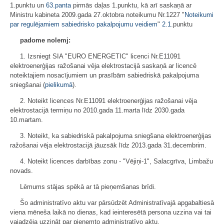
1.punktu un
63.panta
pirmās daļas 1.punktu, kā arī saskaņā ar
Ministru kabineta 2009.gada 27.oktobra noteikumu Nr.1227 "
Noteikumi
par regulējamiem sabiedrisko pakalpojumu veidiem
"
2.1
.punktu
padome nolemj:
1. Izsniegt SIA "EURO ENERGETIC" licenci Nr.E11091
elektroenerģijas ražošanai vēja elektrostacijā saskaņā ar licencē
noteiktajiem nosacījumiem un prasībām sabiedriskā pakalpojuma
sniegšanai (
pielikumā
).
2. Noteikt licences Nr.E11091 elektroenerģijas ražošanai vēja
elektrostacijā termiņu no 2010.gada 11.marta līdz 2030.gada
10.martam.
3. Noteikt, ka sabiedriskā pakalpojuma sniegšana elektroenerģijas
ražošanai vēja elektrostacijā jāuzsāk līdz 2013.gada 31.decembrim.
4. Noteikt licences darbības zonu - "Vējiņi-1", Salacgrīva, Limbažu
novads.
Lēmums stājas spēkā ar tā pieņemšanas brīdi.
Šo administratīvo aktu var pārsūdzēt Administratīvajā apgabaltiesā
viena mēneša laikā no dienas, kad ieinteresētā persona uzzina vai tai
vajadzēja uzzināt par pieņemto administratīvo aktu.