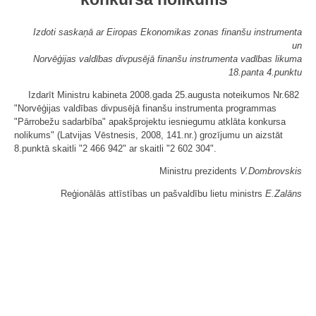
Izdoti saskaņā ar Eiropas Ekonomikas zonas finanšu instrumenta
un
Norvēģijas valdības divpusējā finanšu instrumenta vadības likuma
18.panta 4.punktu
Izdarīt Ministru kabineta 2008.gada 25.augusta noteikumos Nr.682
"Norvēģijas valdības divpusējā finanšu instrumenta programmas
"Pārrobežu sadarbība" apakšprojektu iesniegumu atklāta konkursa
nolikums" (Latvijas Vēstnesis, 2008, 141.nr.) grozījumu un aizstāt
8.punktā skaitli "2 466 942" ar skaitli "2 602 304".
Ministru prezidents
V.Dombrovskis
Reģionālās attīstības un pašvaldību lietu ministrs
E.Zalāns