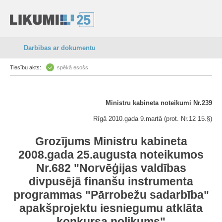
Darbības ar dokumentu
Tiesību akts:
spēkā esošs
Ministru kabineta noteikumi Nr.239
Rīgā 2010.gada 9.martā (prot. Nr.12 15.§)
Grozījums Ministru kabineta
2008.gada 25.augusta noteikumos
Nr.682 "Norvēģijas valdības
divpusējā finanšu instrumenta
programmas "Pārrobežu sadarbība"
apakšprojektu iesniegumu atklāta
konkursa nolikums"