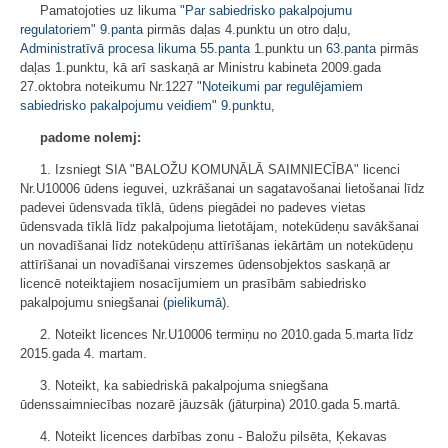
Pamatojoties uz likuma "
Par sabiedrisko pakalpojumu
regulatoriem
"
9.panta
pirmās daļas 4.punktu un otro daļu,
Administratīvā procesa likuma
55.panta
1.punktu un
63.panta
pirmās
daļas 1.punktu, kā arī saskaņā ar Ministru kabineta 2009.gada
27.oktobra noteikumu Nr.1227 "
Noteikumi par regulējamiem
sabiedrisko pakalpojumu veidiem
"
9.punktu
,
padome nolemj:
1. Izsniegt SIA "BALOŽU KOMUNĀLĀ SAIMNIECĪBA" licenci
Nr.U10006 ūdens ieguvei, uzkrāšanai un sagatavošanai lietošanai līdz
padevei ūdensvada tīklā, ūdens piegādei no padeves vietas
ūdensvada tīklā līdz pakalpojuma lietotājam, notekūdeņu savākšanai
un novadīšanai līdz notekūdeņu attīrīšanas iekārtām un notekūdeņu
attīrīšanai un novadīšanai virszemes ūdensobjektos saskaņā ar
licencē noteiktajiem nosacījumiem un prasībām sabiedrisko
pakalpojumu sniegšanai (
pielikumā
).
2. Noteikt licences Nr.U10006 termiņu no 2010.gada 5.marta līdz
2015.gada 4. martam.
3. Noteikt, ka sabiedriskā pakalpojuma sniegšana
ūdenssaimniecības nozarē jāuzsāk (jāturpina) 2010.gada 5.martā.
4. Noteikt licences darbības zonu - Baložu pilsēta, Ķekavas