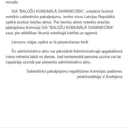
novads.
SIA "BALOŽU KOMUNĀLĀ SAIMNIECĪBA", sniedzot licencē
noteikto sabiedrisko pakalpojumu, ievēro visus Latvijas Republikā
spēkā esošos tiesību aktus. Par tiesību aktos noteikto prasību
pārkāpšanu Komisija SIA "BALOŽU KOMUNĀLĀ SAIMNIECĪBA"
sauc pie atbildības likumā noteiktajā kārtībā un apjomā.
Lēmums stājas spēkā ar tā pieņemšanas brīdi.
Šo administratīvo aktu var pārsūdzēt Administratīvajā apgabaltiesā
viena mēneša laikā no dienas, kad ieinteresētā persona uzzina vai tai
vajadzēja uzzināt par pieņemto administratīvo aktu.
Sabiedrisko pakalpojumu regulēšanas komisijas padomes
priekšsēdētāja
V.Andrējeva