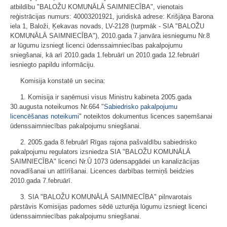
atbildību "BALOŽU KOMUNĀLĀ SAIMNIECĪBA", vienotais
reģistrācijas numurs: 40003201921, juridiskā adrese: Krišjāņa Barona
iela 1, Baloži, Ķekavas novads, LV-2128 (turpmāk - SIA "BALOŽU
KOMUNĀLĀ SAIMNIECĪBA"), 2010.gada 7.janvāra iesniegumu Nr.8
ar lūgumu izsniegt licenci ūdenssaimniecības pakalpojumu
sniegšanai, kā arī 2010.gada 1.februārī un 2010.gada 12.februārī
iesniegto papildu informāciju.
Komisija konstatē un secina:
1. Komisija ir saņēmusi visus Ministru kabineta 2005.gada
30.augusta noteikumos Nr.664 "
Sabiedrisko pakalpojumu
licencēšanas noteikumi
" noteiktos dokumentus licences saņemšanai
ūdenssaimniecības pakalpojumu sniegšanai.
2. 2005.gada 8.februārī Rīgas rajona pašvaldību sabiedrisko
pakalpojumu regulators izsniedza SIA "BALOŽU KOMUNĀLĀ
SAIMNIECĪBA" licenci Nr.Ū 1073 ūdensapgādei un kanalizācijas
novadīšanai un attīrīšanai. Licences darbības termiņš beidzies
2010.gada 7.februārī.
3. SIA "BALOŽU KOMUNĀLĀ SAIMNIECĪBA" pilnvarotais
pārstāvis Komisijas padomes sēdē uzturēja lūgumu izsniegt licenci
ūdenssaimniecības pakalpojumu sniegšanai.