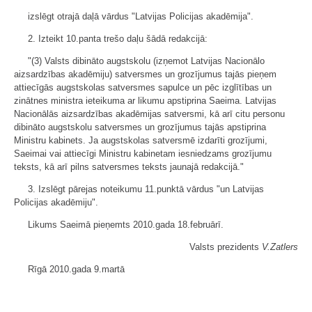
izslēgt otrajā daļā vārdus "Latvijas Policijas akadēmija".
2. Izteikt 10.panta trešo daļu šādā redakcijā:
"(3) Valsts dibināto augstskolu (izņemot Latvijas Nacionālo
aizsardzības akadēmiju) satversmes un grozījumus tajās pieņem
attiecīgās augstskolas satversmes sapulce un pēc izglītības un
zinātnes ministra ieteikuma ar likumu apstiprina Saeima. Latvijas
Nacionālās aizsardzības akadēmijas satversmi, kā arī citu personu
dibināto augstskolu satversmes un grozījumus tajās apstiprina
Ministru kabinets. Ja augstskolas satversmē izdarīti grozījumi,
Saeimai vai attiecīgi Ministru kabinetam iesniedzams grozījumu
teksts, kā arī pilns satversmes teksts jaunajā redakcijā."
3. Izslēgt pārejas noteikumu 11.punktā vārdus "un Latvijas
Policijas akadēmiju".
Likums Saeimā pieņemts 2010.gada 18.februārī.
Valsts prezidents
V.Zatlers
Rīgā 2010.gada 9.martā