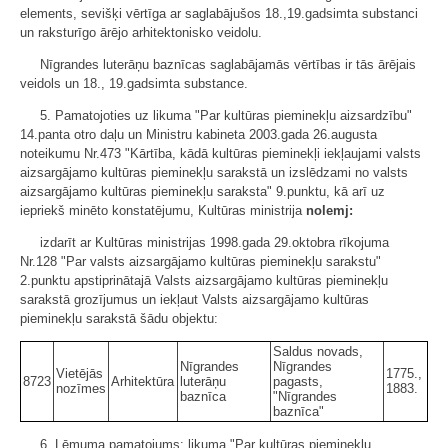
elements, sevišķi vērtīga ar saglabājušos 18.,19.gadsimta substanci
un raksturīgo ārējo arhitektonisko veidolu.
Nīgrandes luterāņu baznīcas saglabājamās vērtības ir tās ārējais
veidols un 18., 19.gadsimta substance.
5. Pamatojoties uz likuma "Par kultūras pieminekļu aizsardzību"
14.panta otro daļu un Ministru kabineta 2003.gada 26.augusta
noteikumu Nr.473 "Kārtība, kādā kultūras pieminekļi iekļaujami valsts
aizsargājamo kultūras pieminekļu sarakstā un izslēdzami no valsts
aizsargājamo kultūras pieminekļu saraksta" 9.punktu, kā arī uz
iepriekš minēto konstatējumu, Kultūras ministrija
nolemj:
izdarīt ar Kultūras ministrijas 1998.gada 29.oktobra rīkojuma
Nr.128 "Par valsts aizsargājamo kultūras pieminekļu sarakstu"
2.punktu apstiprinātajā Valsts aizsargājamo kultūras pieminekļu
sarakstā grozījumus un iekļaut Valsts aizsargājamo kultūras
pieminekļu sarakstā šādu objektu:
Saldus novads,
Nīgrandes
Nīgrandes
Vietējās
1775.,
8723
Arhitektūra
luterāņu
pagasts,
nozīmes
1883.
baznīca
"Nīgrandes
baznīca"
6. Lēmuma pamatojums: likuma "Par kultūras pieminekļu