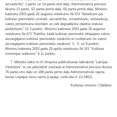
aizsardzību" 1.pants un 14.panta otrā daļa, Administratīvā procesa
likuma 13.pants, 62.panta pirmā daļa, 66.panta pirmā daļa, Ministru
kabineta 2003.gada 26.augusta noteikumu Nr.474 "Noteikumi par
kultūras pieminekļu uzskaiti, aizsardzību, izmantošanu, restaurāciju,
valsts pirmpirkuma tiesībām un vidi degradējoša objekta statusa
piešķiršanu" 12.3.punkts, Ministru kabineta 2003.gada 26.augusta
noteikumu Nr.473 "Kārtība, kādā kultūras pieminekļi iekļaujami valsts
aizsargājamo kultūras pieminekļu sarakstā un izslēdzami no valsts
aizsargājamo kultūras pieminekļu saraksta" 3., 5. un 9.punkts,
Ministru kabineta 2003.gada 29.aprīļa noteikumu Nr.241 "Kultūras
ministrijas nolikums" 9.11.punkts.
7. Mēneša laikā no šī rīkojuma publicēšanas laikrakstā "Latvijas
Vēstnesis" to var pārsūdzēt saskaņā ar Administratīvā procesa likuma
76.panta otro daļu un 188.panta pirmo daļu Administratīvās rajona
tiesas Liepājas tiesu namā (Liepāja, Lielā iela 4, LV-3401).
Kultūras ministrs
I.Dālderis