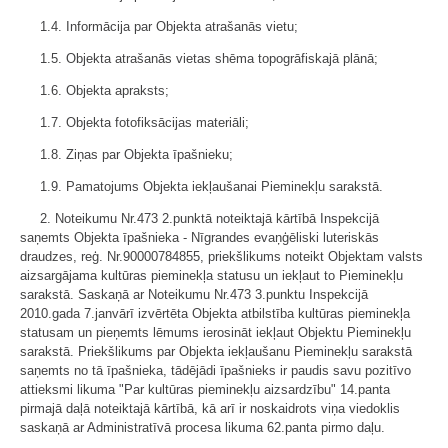
1.4. Informācija par Objekta atrašanās vietu;
1.5. Objekta atrašanās vietas shēma topogrāfiskajā plānā;
1.6. Objekta apraksts;
1.7. Objekta fotofiksācijas materiāli;
1.8. Ziņas par Objekta īpašnieku;
1.9. Pamatojums Objekta iekļaušanai Pieminekļu sarakstā.
2. Noteikumu Nr.473 2.punktā noteiktajā kārtībā Inspekcijā
saņemts Objekta īpašnieka - Nīgrandes evaņģēliski luteriskās
draudzes, reģ. Nr.90000784855, priekšlikums noteikt Objektam valsts
aizsargājama kultūras pieminekļa statusu un iekļaut to Pieminekļu
sarakstā. Saskaņā ar Noteikumu Nr.473 3.punktu Inspekcijā
2010.gada 7.janvārī izvērtēta Objekta atbilstība kultūras pieminekļa
statusam un pieņemts lēmums ierosināt iekļaut Objektu Pieminekļu
sarakstā. Priekšlikums par Objekta iekļaušanu Pieminekļu sarakstā
saņemts no tā īpašnieka, tādējādi īpašnieks ir paudis savu pozitīvo
attieksmi likuma "Par kultūras pieminekļu aizsardzību" 14.panta
pirmajā daļā noteiktajā kārtībā, kā arī ir noskaidrots viņa viedoklis
saskaņā ar Administratīvā procesa likuma 62.panta pirmo daļu.