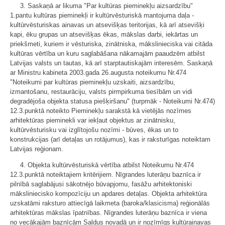
3. Saskaņā ar likuma "Par kultūras pieminekļu aizsardzību"
1.pantu kultūras pieminekļi ir kultūrvēsturiskā mantojuma daļa -
kultūrvēsturiskas ainavas un atsevišķas teritorijas, kā arī atsevišķi
kapi, ēku grupas un atsevišķas ēkas, mākslas darbi, iekārtas un
priekšmeti, kuriem ir vēsturiska, zinātniska, mākslinieciska vai citāda
kultūras vērtība un kuru saglabāšana nākamajām paaudzēm atbilst
Latvijas valsts un tautas, kā arī starptautiskajām interesēm. Saskaņā
ar Ministru kabineta 2003.gada 26.augusta noteikumu Nr.474
"Noteikumi par kultūras pieminekļu uzskaiti, aizsardzību,
izmantošanu, restaurāciju, valsts pirmpirkuma tiesībām un vidi
degradējoša objekta statusa piešķiršanu" (turpmāk - Noteikumi Nr.474)
12.3.punktā noteikto Pieminekļu sarakstā kā vietējās nozīmes
arhitektūras pieminekli var iekļaut objektus ar zinātnisku,
kultūrvēsturisku vai izglītojošu nozīmi - būves, ēkas un to
konstrukcijas (arī detaļas un rotājumus), kas ir raksturīgas noteiktam
Latvijas reģionam.
4. Objekta kultūrvēsturiskā vērtība atbilst Noteikumu Nr.474
12.3.punktā noteiktajiem kritērijiem. Nīgrandes luterāņu baznīca ir
pilnībā saglabājusi sākotnējo būvapjomu, fasāžu arhitektoniski
māksliniecisko kompozīciju un apdares detaļas. Objekta arhitektūra
uzskatāmi raksturo attiecīgā laikmeta (baroka/klasicisma) reģionālās
arhitektūras mākslas īpatnības. Nīgrandes luterāņu baznīca ir viena
no vecākajām baznīcām Saldus novadā un ir nozīmīgs kultūrainavas