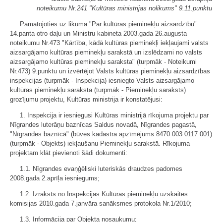
noteikumu Nr.241 "Kultūras ministrijas nolikums" 9.11.punktu
Pamatojoties uz likuma "Par kultūras pieminekļu aizsardzību"
14.panta otro daļu un Ministru kabineta 2003.gada 26.augusta
noteikumu Nr.473 "Kārtība, kādā kultūras pieminekļi iekļaujami valsts
aizsargājamo kultūras pieminekļu sarakstā un izslēdzami no valsts
aizsargājamo kultūras pieminekļu saraksta" (turpmāk - Noteikumi
Nr.473) 9.punktu un izvērtējot Valsts kultūras pieminekļu aizsardzības
inspekcijas (turpmāk - Inspekcija) iesniegto Valsts aizsargājamo
kultūras pieminekļu saraksta (turpmāk - Pieminekļu saraksts)
grozījumu projektu, Kultūras ministrija ir konstatējusi:
1. Inspekcija ir iesniegusi Kultūras ministrijā rīkojuma projektu par
Nīgrandes luterāņu baznīcas Saldus novadā, Nīgrandes pagastā,
"Nīgrandes baznīcā" (būves kadastra apzīmējums 8470 003 0117 001)
(turpmāk - Objekts) iekļaušanu Pieminekļu sarakstā. Rīkojuma
projektam klāt pievienoti šādi dokumenti:
1.1. Nīgrandes evaņģēliski luteriskās draudzes padomes
2008.gada 2.aprīļa iesniegums;
1.2. Izraksts no Inspekcijas Kultūras pieminekļu uzskaites
komisijas 2010.gada 7.janvāra sanāksmes protokola Nr.1/2010;
1.3. Informācija par Objekta nosaukumu;