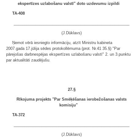
ekspertīzes uzlabošanu valstī" doto uzdevumu izpildi
TA-408
______________________________________________________
(J.Dūklavs)
Ņemot vērā iesniegto informāciju, atzīt Ministru kabineta
2007.gada 17.jūlija sēdes protokollēmuma (prot. Nr.41 35.§) "Par
pārejošas darbnespējas ekspertīzes uzlabošanu valstī" 2. un 3.punktu
par aktualitāti zaudējušu.
27.§
Rīkojuma projekts "Par Smēķēšanas ierobežošanas valsts
komisiju"
TA-372
______________________________________________________
(J.Dūklavs)