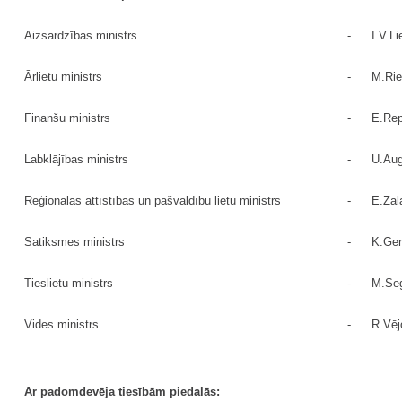
Aizsardzības ministrs
-
I.V.Li
Ārlietu ministrs
-
M.Rie
Finanšu ministrs
-
E.Re
Labklājības ministrs
-
U.Aug
Reģionālās attīstības un pašvaldību lietu ministrs
-
E.Zal
Satiksmes ministrs
-
K.Ger
Tieslietu ministrs
-
M.Seg
Vides ministrs
-
R.Vēj
Ar padomdevēja tiesībām piedalās: