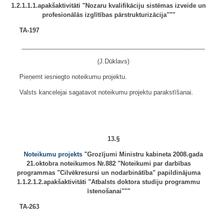
1.2.1.1.1.apakšaktivitāti "Nozaru kvalifikāciju sistēmas izveide un
profesionālās izglītības pārstrukturizācija"""
TA-197
______________________________________________________
(J.Dūklavs)
Pieņemt iesniegto noteikumu projektu.
Valsts kancelejai sagatavot noteikumu projektu parakstīšanai.
13.§
Noteikumu projekts
"Grozījumi Ministru kabineta 2008.gada
21.oktobra noteikumos Nr.882 "Noteikumi par darbības
programmas "Cilvēkresursi un nodarbinātība" papildinājuma
1.1.2.1.2.apakšaktivitāti "Atbalsts doktora studiju programmu
īstenošanai"""
TA-263