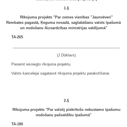
1.§
Rīkojuma projekts "Par zemes vienības "Jaunvēveri"
Rembates pagastā, Ķeguma novadā, saglabāšanu valsts īpašumā
un nodošanu Aizsardzības ministrijas valdījumā"
TA-265
______________________________________________________
(J.Dūklavs)
Pieņemt iesniegto rīkojuma projektu.
Valsts kancelejai sagatavot rīkojuma projektu parakstīšanai.
2.§
Rīkojuma projekts "Par valstij piekrītošo nekustamo īpašumu
nodošanu pašvaldību īpašumā"
TA-180