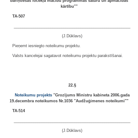
bāriņtiesas locekļa mācību programmas saturu un apmācības
kārtību""
TA-507
______________________________________________________
(J.Dūklavs)
Pieņemt iesniegto noteikumu projektu.
Valsts kancelejai sagatavot noteikumu projektu parakstīšanai.
22.§
Noteikumu projekts
"Grozījums Ministru kabineta 2006.gada
19.decembra noteikumos Nr.1036 "Audžuģimenes noteikumi""
TA-514
______________________________________________________
(J.Dūklavs)