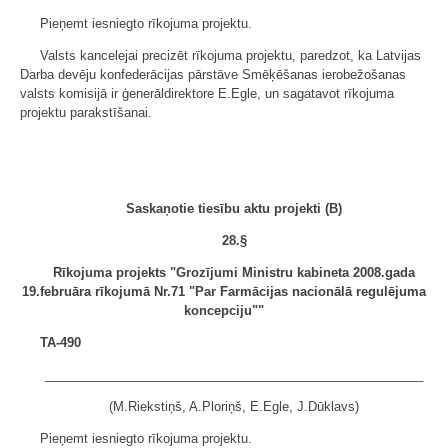
Pieņemt iesniegto rīkojuma projektu.
Valsts kancelejai precizēt rīkojuma projektu, paredzot, ka Latvijas
Darba devēju konfederācijas pārstāve Smēķēšanas ierobežošanas
valsts komisijā ir ģenerāldirektore E.Egle, un sagatavot rīkojuma
projektu parakstīšanai.
Saskaņotie tiesību aktu projekti (B)
28.§
Rīkojuma projekts "Grozījumi Ministru kabineta 2008.gada
19.februāra rīkojumā Nr.71 "Par Farmācijas nacionālā regulējuma
koncepciju""
TA-490
______________________________________________________
(M.Riekstiņš, A.Ploriņš, E.Egle, J.Dūklavs)
Pieņemt iesniegto rīkojuma projektu.