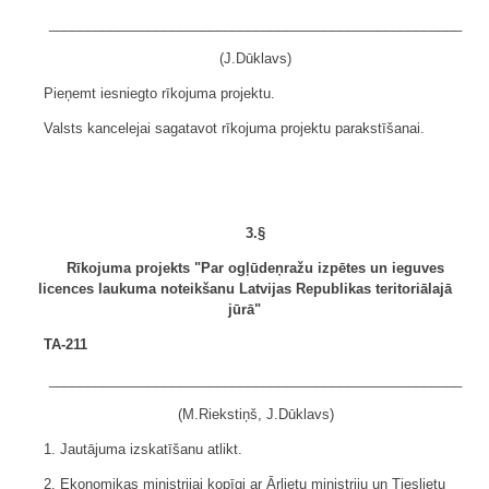
______________________________________________________
(J.Dūklavs)
Pieņemt iesniegto rīkojuma projektu.
Valsts kancelejai sagatavot rīkojuma projektu parakstīšanai.
3.§
Rīkojuma projekts "Par ogļūdeņražu izpētes un ieguves
licences laukuma noteikšanu Latvijas Republikas teritoriālajā
jūrā"
TA-211
______________________________________________________
(M.Riekstiņš, J.Dūklavs)
1. Jautājuma izskatīšanu atlikt.
2. Ekonomikas ministrijai kopīgi ar Ārlietu ministriju un Tieslietu