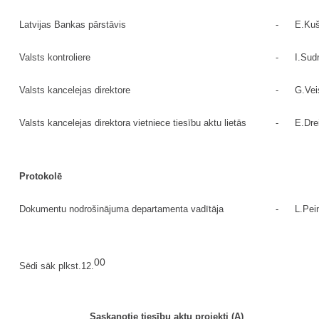
Latvijas Bankas pārstāvis
-
E.Kuš
Valsts kontroliere
-
I.Sud
Valsts kancelejas direktore
-
G.Ve
Valsts kancelejas direktora vietniece tiesību aktu lietās
-
E.Dre
Protokolē
Dokumentu nodrošinājuma departamenta vadītāja
-
L.Pei
00
Sēdi sāk plkst.12.
Saskaņotie tiesību aktu projekti (A)