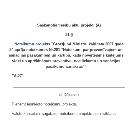
Saskaņotie tiesību aktu projekti (A)
31.§
Noteikumu projekts
"Grozījumi Ministru kabineta 2007.gada
24.aprīļa noteikumos Nr.281 "Noteikumi par preventīvajiem un
sanācijas pasākumiem un kārtību, kādā novērtējams kaitējums
videi un aprēķināmas preventīvo, neatliekamo un sanācijas
pasākumu izmaksas""
TA-271
______________________________________________________
(J.Dūklavs)
Pieņemt iesniegto noteikumu projektu.
Valsts kancelejai sagatavot noteikumu projektu parakstīšanai.