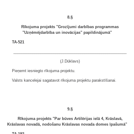
8.§
Rīkojuma projekts "Grozījumi darbības programmas
"Uzņēmējdarbība un inovācijas" papildinājumā"
TA-521
______________________________________________________
(J.Dūklavs)
Pieņemt iesniegto rīkojuma projektu.
Valsts kancelejai sagatavot rīkojuma projektu parakstīšanai.
9.§
Rīkojuma projekts "Par būves Artilērijas ielā 4, Krāslavā,
Krāslavas novadā, nodošanu Krāslavas novada domes īpašumā"
TA-192