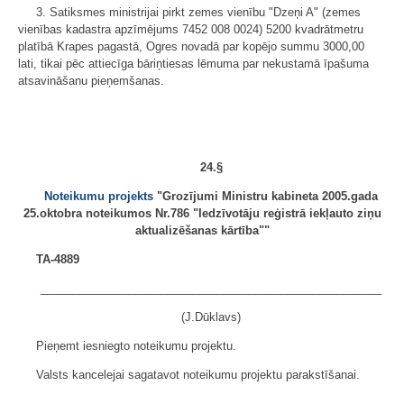
3. Satiksmes ministrijai pirkt zemes vienību "Dzeņi A" (zemes
vienības kadastra apzīmējums 7452 008 0024) 5200 kvadrātmetru
platībā Krapes pagastā, Ogres novadā par kopējo summu 3000,00
lati, tikai pēc attiecīga bāriņtiesas lēmuma par nekustamā īpašuma
atsavināšanu pieņemšanas.
24.§
Noteikumu projekts
"Grozījumi Ministru kabineta 2005.gada
25.oktobra noteikumos Nr.786 "Iedzīvotāju reģistrā iekļauto ziņu
aktualizēšanas kārtība""
TA-4889
______________________________________________________
(J.Dūklavs)
Pieņemt iesniegto noteikumu projektu.
Valsts kancelejai sagatavot noteikumu projektu parakstīšanai.