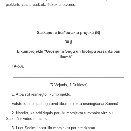
piešķirto valsts budžeta līdzekļu ietvaros.
Saskaņotie tiesību aktu projekti (B)
30.§
Likumprojekts "Grozījumi Sugu un biotopu aizsardzības
likumā"
TA-531
______________________________________________________
(R.Vējonis, J.Dūklavs)
1. Atbalstīt iesniegto likumprojektu.
Valsts kancelejai sagatavot likumprojektu iesniegšanai Saeimā.
2. Noteikt, ka atbildīgais par likumprojekta turpmāko virzību
Saeimā ir vides ministrs.
3. Lūgt Saeimu atzīt likumprojektu par steidzamu.