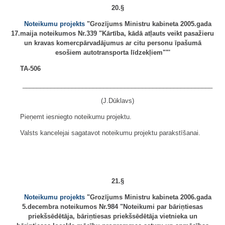
20.§
Noteikumu projekts
"Grozījums Ministru kabineta 2005.gada
17.maija noteikumos Nr.339 "Kārtība, kādā atļauts veikt pasažieru
un kravas komercpārvadājumus ar citu personu īpašumā
esošiem autotransporta līdzekļiem""'
TA-506
______________________________________________________
(J.Dūklavs)
Pieņemt iesniegto noteikumu projektu.
Valsts kancelejai sagatavot noteikumu projektu parakstīšanai.
21.§
Noteikumu projekts
"Grozījums Ministru kabineta 2006.gada
5.decembra noteikumos Nr.984 "Noteikumi par bāriņtiesas
priekšsēdētāja, bāriņtiesas priekšsēdētāja vietnieka un