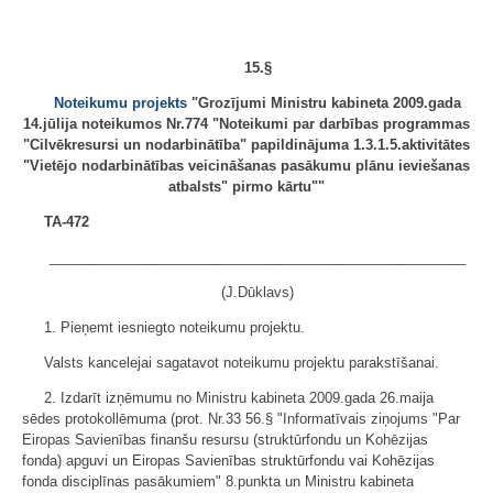
15.§
Noteikumu projekts
"Grozījumi Ministru kabineta 2009.gada
14.jūlija noteikumos Nr.774 "Noteikumi par darbības programmas
"Cilvēkresursi un nodarbinātība" papildinājuma 1.3.1.5.aktivitātes
"Vietējo nodarbinātības veicināšanas pasākumu plānu ieviešanas
atbalsts" pirmo kārtu""
TA-472
______________________________________________________
(J.Dūklavs)
1. Pieņemt iesniegto noteikumu projektu.
Valsts kancelejai sagatavot noteikumu projektu parakstīšanai.
2. Izdarīt izņēmumu no Ministru kabineta 2009.gada 26.maija
sēdes protokollēmuma (prot. Nr.33 56.§ "Informatīvais ziņojums "Par
Eiropas Savienības finanšu resursu (struktūrfondu un Kohēzijas
fonda) apguvi un Eiropas Savienības struktūrfondu vai Kohēzijas
fonda disciplīnas pasākumiem" 8.punkta un Ministru kabineta