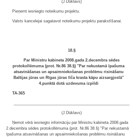
(J.Dūklavs)
Pieņemt iesniegto noteikumu projektu.
Valsts kancelejai sagatavot noteikumu projektu parakstīšanai.
18.§
Par Ministru kabineta 2008.gada 2.decembra sēdes
protokollēmuma (prot. Nr.86 38.§) "Par nekustamā īpašuma
atsavināšanas un apsaimniekošanas problēmu risināšanu
Baltijas jūras un Rīgas jūras līča krasta kāpu aizsargjoslā"
4.punktā dotā uzdevuma izpildi
TA-365
______________________________________________________
(J.Dūklavs)
Ņemot vērā iesniegto informāciju par Ministru kabineta 2008.gada
2.decembra sēdes protokollēmuma (prot. Nr.86 38.§) "Par nekustamā
īpašuma atsavināšanas un apsaimniekošanas problēmu risināšanu