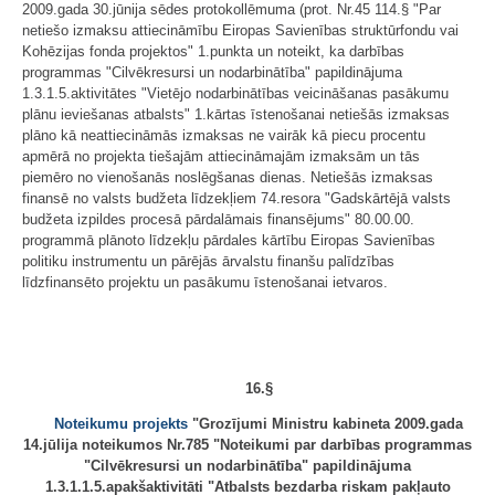
2009.gada 30.jūnija sēdes protokollēmuma (prot. Nr.45 114.§ "Par
netiešo izmaksu attiecināmību Eiropas Savienības struktūrfondu vai
Kohēzijas fonda projektos" 1.punkta un noteikt, ka darbības
programmas "Cilvēkresursi un nodarbinātība" papildinājuma
1.3.1.5.aktivitātes "Vietējo nodarbinātības veicināšanas pasākumu
plānu ieviešanas atbalsts" 1.kārtas īstenošanai netiešās izmaksas
plāno kā neattiecināmās izmaksas ne vairāk kā piecu procentu
apmērā no projekta tiešajām attiecināmajām izmaksām un tās
piemēro no vienošanās noslēgšanas dienas. Netiešās izmaksas
finansē no valsts budžeta līdzekļiem 74.resora "Gadskārtējā valsts
budžeta izpildes procesā pārdalāmais finansējums" 80.00.00.
programmā plānoto līdzekļu pārdales kārtību Eiropas Savienības
politiku instrumentu un pārējās ārvalstu finanšu palīdzības
līdzfinansēto projektu un pasākumu īstenošanai ietvaros.
16.§
Noteikumu projekts
"Grozījumi Ministru kabineta 2009.gada
14.jūlija noteikumos Nr.785 "Noteikumi par darbības programmas
"Cilvēkresursi un nodarbinātība" papildinājuma
1.3.1.1.5.apakšaktivitāti "Atbalsts bezdarba riskam pakļauto