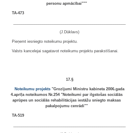
personu apmācībai"""
TA-473
______________________________________________________
(J.Dūklavs)
Pieņemt iesniegto noteikumu projektu.
Valsts kancelejai sagatavot noteikumu projektu parakstīšanai.
17.§
Noteikumu projekts
"Grozījumi Ministru kabineta 2006.gada
4.aprīļa noteikumos Nr.254 "Noteikumi par ilgstošas sociālās
aprūpes un sociālās rehabilitācijas iestāžu sniegto maksas
pakalpojumu cenrādi""
TA-519
______________________________________________________