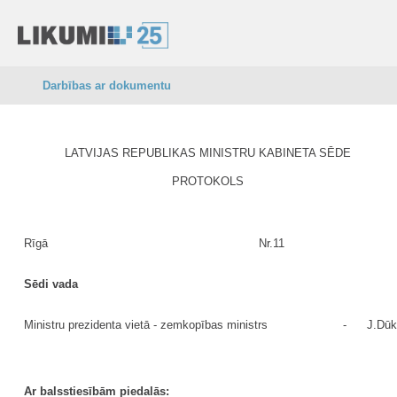
Darbības ar dokumentu
LATVIJAS REPUBLIKAS MINISTRU KABINETA SĒDE
PROTOKOLS
Rīgā
Nr.11
Sēdi vada
Ministru prezidenta vietā - zemkopības ministrs
-
J.Dūk
Ar balsstiesībām piedalās: