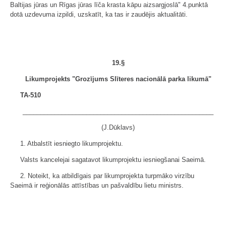
Baltijas jūras un Rīgas jūras līča krasta kāpu aizsargjoslā" 4.punktā
dotā uzdevuma izpildi, uzskatīt, ka tas ir zaudējis aktualitāti.
19.§
Likumprojekts "Grozījums Slīteres nacionālā parka likumā"
TA-510
______________________________________________________
(J.Dūklavs)
1. Atbalstīt iesniegto likumprojektu.
Valsts kancelejai sagatavot likumprojektu iesniegšanai Saeimā.
2. Noteikt, ka atbildīgais par likumprojekta turpmāko virzību
Saeimā ir reģionālās attīstības un pašvaldību lietu ministrs.