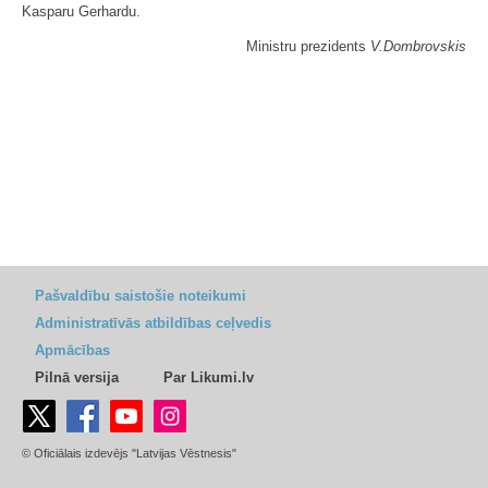
Kasparu Gerhardu.
Ministru prezidents
V.Dombrovskis
Pašvaldību saistošie noteikumi
Administratīvās atbildības ceļvedis
Apmācības
Pilnā versija
Par Likumi.lv
© Oficiālais izdevējs "Latvijas Vēstnesis"