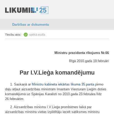
Darbības ar dokumentu
Tiesību akts:
spēkā esošs
Ministru prezidenta rīkojums Nr.66
Rīgā 2010.gada 19.februārī
Par I.V.Lieģa komandējumu
1. Saskaņā ar
Ministru kabineta iekārtas likuma
35.panta
pirmo
daļu atļaut aizsardzības ministram Imantam Viesturam Lieģim doties
komandējumā uz Spānijas Karalisti no 2010.gada 23.februāra līdz
26.februārim.
2. Aizsardzības ministra I.V.Lieģa prombūtnes laikā par
aizsardzības ministra vietas izpildītāju iecelt satiksmes ministru