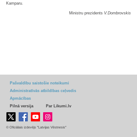
Kamparu.
Ministru prezidents
V.Dombrovskis
Pašvaldību saistošie noteikumi
Administratīvās atbildības ceļvedis
Apmācības
Pilnā versija
Par Likumi.lv
© Oficiālais izdevējs "Latvijas Vēstnesis"