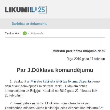
Darbības ar dokumentu
Tiesību akts:
spēkā esošs
Ministru prezidenta rīkojums Nr.56
Rīgā 2010.gada 17.februārī
Par J.Dūklava komandējumu
1. Saskaņā ar
Ministru kabineta iekārtas likuma
35.panta
pirmo
daļu atļaut zemkopības ministram Jānim Dūklavam doties
komandējumā uz Beļģijas Karalisti no 2010.gada 22.februāra līdz
23.februārim.
2. Zemkopības ministra J.Dūklava prombūtnes laikā par
zemkopības ministra vietas izpildītāju iecelt ekonomikas ministru Arti