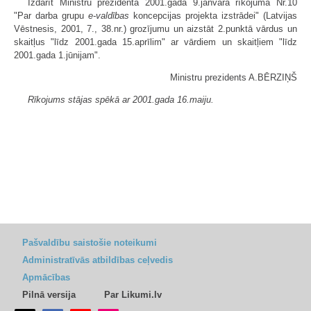
Izdarīt Ministru prezidenta 2001.gada 9.janvāra rīkojumā Nr.10
"Par darba grupu
e-valdības
koncepcijas projekta izstrādei" (Latvijas
Vēstnesis, 2001, 7., 38.nr.) grozījumu un aizstāt 2.punktā vārdus un
skaitļus "līdz 2001.gada 15.aprīlim" ar vārdiem un skaitļiem "līdz
2001.gada 1.jūnijam".
Ministru prezidents A.BĒRZIŅŠ
Rīkojums stājas spēkā ar 2001.gada 16.maiju.
Pašvaldību saistošie noteikumi
Administratīvās atbildības ceļvedis
Apmācības
Pilnā versija
Par Likumi.lv