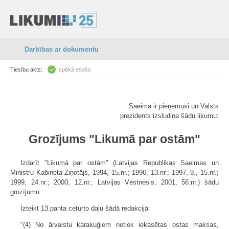
Darbības ar dokumentu
Tiesību akts:
spēkā esošs
Saeima ir pieņēmusi un Valsts
prezidents izsludina šādu likumu:
Grozījums "Likumā par ostām"
Izdarīt "Likumā par ostām" (Latvijas Republikas Saeimas un
Ministru Kabineta Ziņotājs, 1994, 15.nr.; 1996, 13.nr.; 1997, 9., 15.nr.;
1999, 24.nr.; 2000, 12.nr.; Latvijas Vēstnesis, 2001, 56.nr.) šādu
grozījumu:
Izteikt 13.panta ceturto daļu šādā redakcijā:
"(4) No ārvalstu karakuģiem netiek iekasētas ostas maksas,