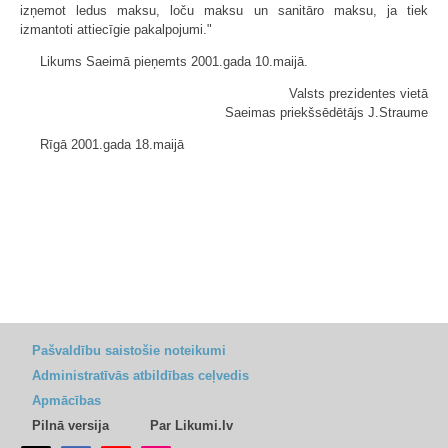
izņemot ledus maksu, loču maksu un sanitāro maksu, ja tiek
izmantoti attiecīgie pakalpojumi."
Likums Saeimā pieņemts 2001.gada 10.maijā.
Valsts prezidentes vietā
Saeimas priekšsēdētājs J.Straume
Rīgā 2001.gada 18.maijā
Pašvaldību saistošie noteikumi
Administratīvās atbildības ceļvedis
Apmācības
Pilnā versija
Par Likumi.lv