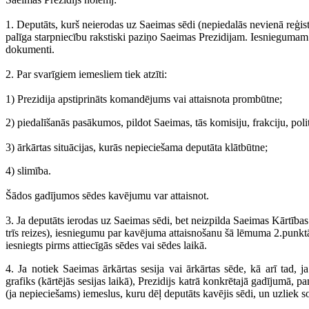
1. Deputāts, kurš neierodas uz Saeimas sēdi (nepiedalās nevienā reģistr
palīga starpniecību rakstiski paziņo Saeimas Prezidijam. Iesnieguma
dokumenti.
2. Par svarīgiem iemesliem tiek atzīti:
1) Prezidija apstiprināts komandējums vai attaisnota prombūtne;
2) piedalīšanās pasākumos, pildot Saeimas, tās komisiju, frakciju, pol
3) ārkārtas situācijas, kurās nepieciešama deputāta klātbūtne;
4) slimība.
Šādos gadījumos sēdes kavējumu var attaisnot.
3. Ja deputāts ierodas uz Saeimas sēdi, bet neizpilda Saeimas Kārtības r
trīs reizes), iesniegumu par kavējuma attaisnošanu šā lēmuma 2.punktā
iesniegts pirms attiecīgās sēdes vai sēdes laikā.
4. Ja notiek Saeimas ārkārtas sesija vai ārkārtas sēde, kā arī tad, 
grafiks (kārtējās sesijas laikā), Prezidijs katrā konkrētajā gadījumā,
(ja nepieciešams) iemeslus, kuru dēļ deputāts kavējis sēdi, un uzliek s