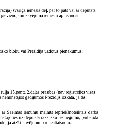
ācijā) svarīga iemesla dēļ, par to pats vai ar deputāta
m pievienojami kavējuma iemeslu apliecinoši
itisko bloku vai Prezidija uzdotus pienākumus;
uļļa 15.panta 2.daļas prasības (nav reģistrējies visas
 neminētajos gadījumos Prezidijs izskata, ja tas
ja ar Saeimas lēmumu mainīts iepriekšnoteiktais darba
 pamatojoties uz deputāta rakstisku iesniegumu, pārbauda
odu, ja atzīst kavējumu par neattaisnotu.