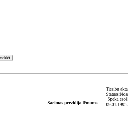
meklēt
Tiesību akt
Statuss:
Nos
Spēkā esoš
Saeimas prezidija lēmums
09.01.1995.