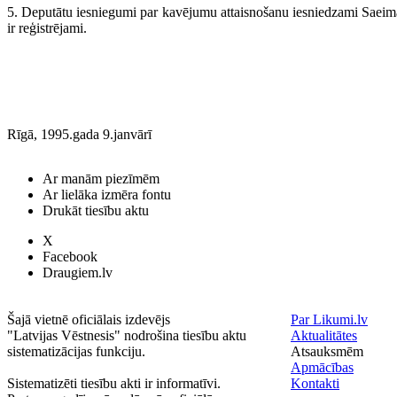
5. Deputātu iesniegumi par kavējumu attaisnošanu iesniedzami Saeimas
ir reģistrējami.
Rīgā, 1995.gada 9.janvārī
Ar manām piezīmēm
Ar lielāka izmēra fontu
Drukāt tiesību aktu
X
Facebook
Draugiem.lv
Šajā vietnē oficiālais izdevējs
Par Likumi.lv
"Latvijas Vēstnesis" nodrošina tiesību aktu
Aktualitātes
sistematizācijas funkciju.
Atsauksmēm
Apmācības
Sistematizēti tiesību akti ir informatīvi.
Kontakti