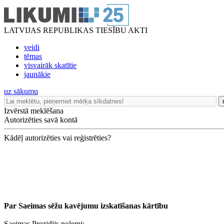
LATVIJAS REPUBLIKAS TIESĪBU AKTI
veidi
tēmas
visvairāk skatītie
jaunākie
uz sākumu
Izvērstā meklēšana
Autorizēties savā kontā
Kādēļ autorizēties vai reģistrēties?
Par Saeimas sēžu kavējumu izskatīšanas kārtību
Saeimas Prezidijs nolemj: