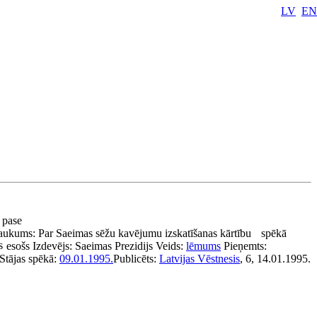
LV
EN
a pase
aukums:
Par Saeimas sēžu kavējumu izskatīšanas kārtību
spēkā
s
esošs
Izdevējs:
Saeimas Prezidijs
Veids:
lēmums
Pieņemts:
Stājas spēkā:
09.01.1995.
Publicēts:
Latvijas Vēstnesis
, 6, 14.01.1995.