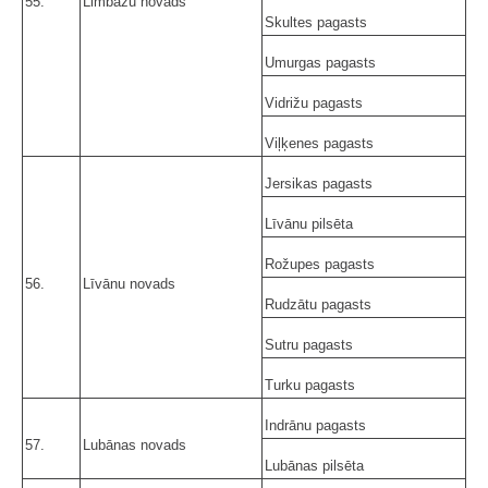
55.
Limbažu novads
Skultes pagasts
Umurgas pagasts
Vidrižu pagasts
Viļķenes pagasts
Jersikas pagasts
Līvānu pilsēta
Rožupes pagasts
56.
Līvānu novads
Rudzātu pagasts
Sutru pagasts
Turku pagasts
Indrānu pagasts
57.
Lubānas novads
Lubānas pilsēta