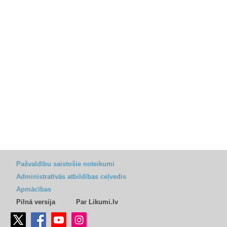
Pašvaldību saistošie noteikumi
Administratīvās atbildības ceļvedis
Apmācības
Pilnā versija
Par Likumi.lv