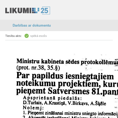
Darbības ar dokumentu
Tiesību akts:
spēkā esošs