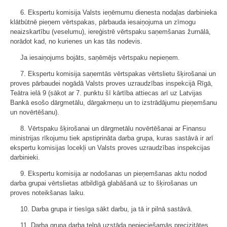
6. Ekspertu komisija Valsts ieņēmumu dienesta nodaļas darbinieka
klātbūtnē pieņem vērtspakas, pārbauda iesaiņojuma un zīmogu
neaizskartību (veselumu), iereģistrē vērtspaku saņemšanas žurnālā,
norādot kad, no kurienes un kas tās nodevis.
Ja iesaiņojums bojāts, saņēmējs vērtspaku nepieņem.
7. Ekspertu komisija saņemtās vērtspakas vērtslietu šķirošanai un
proves pārbaudei nogādā Valsts proves uzraudzības inspekcijā Rīgā,
Teātra ielā 9 (sākot ar 7. punktu šī kārtība attiecas arī uz Latvijas
Bankā esošo dārgmetālu, dārgakmeņu un to izstrādājumu pieņemšanu
un novērtēšanu).
8. Vērtspaku šķirošanai un dārgmetālu novērtēšanai ar Finansu
ministrijas rīkojumu tiek apstiprināta darba grupa, kuras sastāvā ir arī
ekspertu komisijas locekļi un Valsts proves uzraudzības inspekcijas
darbinieki.
9. Ekspertu komisija ar nodošanas un pieņemšanas aktu nodod
darba grupai vērtslietas atbildīgā glabāšanā uz to šķirošanas un
proves noteikšanas laiku.
10. Darba grupa ir tiesīga sākt darbu, ja tā ir pilnā sastāvā.
11. Darba grupa darba telpā uzstāda nepieciešamās precizitātes