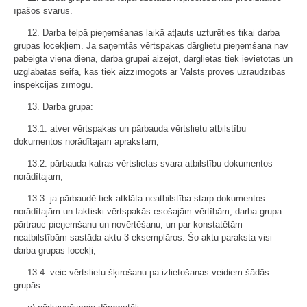
īpašos svarus.
12. Darba telpā pieņemšanas laikā atļauts uzturēties tikai darba
grupas locekļiem. Ja saņemtās vērtspakas dārglietu pieņemšana nav
pabeigta vienā dienā, darba grupai aizejot, dārglietas tiek ievietotas un
uzglabātas seifā, kas tiek aizzīmogots ar Valsts proves uzraudzības
inspekcijas zīmogu.
13. Darba grupa:
13.1. atver vērtspakas un pārbauda vērtslietu atbilstību
dokumentos norādītajam aprakstam;
13.2. pārbauda katras vērtslietas svara atbilstību dokumentos
norādītajam;
13.3. ja pārbaudē tiek atklāta neatbilstība starp dokumentos
norādītajām un faktiski vērtspakās esošajām vērtībām, darba grupa
pārtrauc pieņemšanu un novērtēšanu, un par konstatētām
neatbilstībām sastāda aktu 3 eksemplāros. Šo aktu paraksta visi
darba grupas locekļi;
13.4. veic vērtslietu šķirošanu pa izlietošanas veidiem šādās
grupās: