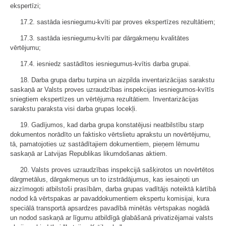
ekspertīzi;
17.2. sastāda iesniegumu-kvīti par proves ekspertīzes rezultātiem;
17.3. sastāda iesniegumu-kvīti par dārgakmeņu kvalitātes
vērtējumu;
17.4. iesniedz sastādītos iesniegumus-kvītis darba grupai.
18. Darba grupa darbu turpina un aizpilda inventarizācijas sarakstu
saskaņā ar Valsts proves uzraudzības inspekcijas iesniegumos-kvītīs
sniegtiem ekspertīzes un vērtējuma rezultātiem. Inventarizācijas
sarakstu paraksta visi darba grupas locekļi.
19. Gadījumos, kad darba grupa konstatējusi neatbilstību starp
dokumentos norādīto un faktisko vērtslietu aprakstu un novērtējumu,
tā, pamatojoties uz sastādītajiem dokumentiem, pieņem lēmumu
saskaņā ar Latvijas Republikas likumdošanas aktiem.
20. Valsts proves uzraudzības inspekcijā sašķirotos un novērtētos
dārgmetālus, dārgakmeņus un to izstrādājumus, kas iesaiņoti un
aizzīmogoti atbilstoši prasībām, darba grupas vadītājs noteiktā kārtībā
nodod kā vērtspakas ar pavaddokumentiem ekspertu komisijai, kura
speciālā transportā apsardzes pavadībā minētās vērtspakas nogādā
un nodod saskaņā ar līgumu atbildīgā glabāšanā privatizējamai valsts