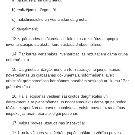
a) pārkausējamie dārgmetāli,
b) realizējamie dārgmetāli,
c) mākslinieciskie un vēsturiskie dārgmetāli,
d) dārgakmeņi;
13.5. pārbaudes un šķirošanas faktiskos rezultātus atspoguļo
inventarizācijas sarakstā, kuru sastāda 3 eksemplāros.
14. Par katras vērtspakas inventarizācijas rezultātiem darba grupa
noformē aktu.
15. Dārgmetālu, dārgakmeņu un to izstrādājumu pieņemšanas,
novērtēšanas un glabāšanas dokumentālā noformēšana jāveic
atbilstoši grāmatvedības kārtošanas prasībām saskaņā ar likumu "Par
grāmatvedību".
16. Pa izlietošanas veidiem sašķirotos dārgmetālus un
dārgakmeņus ar pieņemšanas un nodošanas aktu darba grupa nodod
tālākai ekspertīzei un proves noteikšanai Valsts proves uzraudzības
inspekcijas nozīmētai atbildīgai personai.
17. Valsts proves uzraudzības inspekcija:
17.1. nekavējoties veic četrās grupās sašķiroto vērtību proves