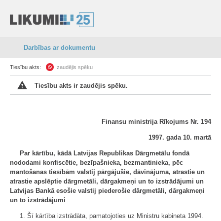
Darbības ar dokumentu
Tiesību akts:
zaudējis spēku
Tiesību akts ir zaudējis spēku.
Finansu ministrija Rīkojums Nr. 194
1997. gada 10. martā
Par kārtību, kādā Latvijas Republikas Dārgmetālu fondā
nododami konfiscētie, bezīpašnieka, bezmantinieka, pēc
mantošanas tiesībām valstij pārgājušie, dāvinājuma, atrastie un
atrastie apslēptie dārgmetāli, dārgakmeņi un to izstrādājumi un
Latvijas Bankā esošie valstij piederošie dārgmetāli, dārgakmeņi
un to izstrādājumi
1. Šī kārtība izstrādāta, pamatojoties uz Ministru kabineta 1994.