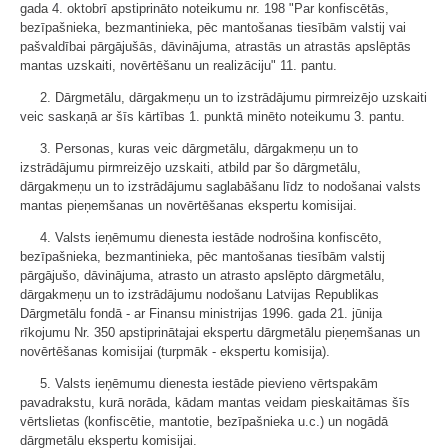
gada 4. oktobrī apstiprināto noteikumu nr. 198 "Par konfiscētās,
bezīpašnieka, bezmantinieka, pēc mantošanas tiesībām valstij vai
pašvaldībai pārgājušās, dāvinājuma, atrastās un atrastās apslēptās
mantas uzskaiti, novērtēšanu un realizāciju" 11. pantu.
2. Dārgmetālu, dārgakmeņu un to izstrādājumu pirmreizējo uzskaiti
veic saskaņā ar šīs kārtības 1. punktā minēto noteikumu 3. pantu.
3. Personas, kuras veic dārgmetālu, dārgakmeņu un to
izstrādājumu pirmreizējo uzskaiti, atbild par šo dārgmetālu,
dārgakmeņu un to izstrādājumu saglabāšanu līdz to nodošanai valsts
mantas pieņemšanas un novērtēšanas ekspertu komisijai.
4. Valsts ieņēmumu dienesta iestāde nodrošina konfiscēto,
bezīpašnieka, bezmantinieka, pēc mantošanas tiesībām valstij
pārgājušo, dāvinājuma, atrasto un atrasto apslēpto dārgmetālu,
dārgakmeņu un to izstrādājumu nodošanu Latvijas Republikas
Dārgmetālu fondā - ar Finansu ministrijas 1996. gada 21. jūnija
rīkojumu Nr. 350 apstiprinātajai ekspertu dārgmetālu pieņemšanas un
novērtēšanas komisijai (turpmāk - ekspertu komisija).
5. Valsts ieņēmumu dienesta iestāde pievieno vērtspakām
pavadrakstu, kurā norāda, kādam mantas veidam pieskaitāmas šīs
vērtslietas (konfiscētie, mantotie, bezīpašnieka u.c.) un nogādā
dārgmetālu ekspertu komisijai.