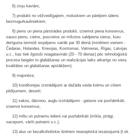
6) zivju kaviārs;
7) produkti no vēžveidīgajiem, moluskiem un pārējiem ūdens
bezmugurkauliniekiem;
8) piens un piena pārstrādes produkti, izņemot piena konservus,
sauso pienu, cietos, puscietos un mīkstos saldpiena sierus, kuru
derīguma termiņš iespējams vairāk par 30 dienā (minētiem sieriem -
Čedaras, Holandes, Krievijas, Kostromas, Valmieras, Rīgas, Latvijas
u.c., kas tiek ilgstoši noagatavināti (20 - 70 dienas) pēc tehnoloģiskā
procesa beigām to glabāšanas un realizācijas laiks atkarīgs no siera
kvalitātes un glabāšanas apstākļiem);
9) majonēze;
10) konditorejas izstrādājumi ar dažāda veida krēmu un citiem
pildījumiem, deserti;
11) sakņu, dārzeņu, augļu izstrādājumi - gatavie vai pusfabrikāti,
izņemot konservus;
12) miltu un putraimu ēdieni vai pusfabrikāti (mīkla, pīrāgi,
sacepumi, vārīti putraimi u.c.);
13) alus un bezalkoholiskie dzērieni neaseptiskā iesaiņojumā (t.sk.