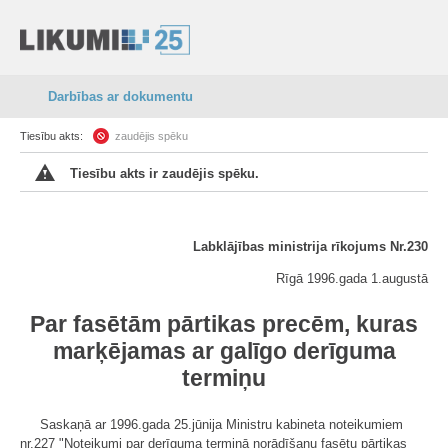
Darbības ar dokumentu
Tiesību akts:
zaudējis spēku
Tiesību akts ir zaudējis spēku.
Labklājības ministrija rīkojums Nr.230
Rīgā 1996.gada 1.augustā
Par fasētām pārtikas precēm, kuras
marķējamas ar galīgo derīguma
termiņu
Saskaņā ar 1996.gada 25.jūnija Ministru kabineta noteikumiem
nr.227 "Noteikumi par derīguma termiņā norādīšanu fasētu pārtikas