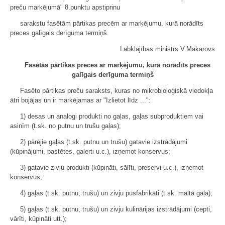
preču marķējumā" 8.punktu apstiprinu
sarakstu fasētām pārtikas precēm ar marķējumu, kurā norādīts
preces galīgais derīguma termiņš.
Labklājības ministrs V.Makarovs
Fasētās pārtikas preces ar marķējumu, kurā norādīts preces
galīgais derīguma termiņš
Fasēto pārtikas preču saraksts, kuras no mikrobioloģiskā viedokļa
ātri bojājas un ir marķējamas ar "Izlietot līdz ...":
1) desas un analogi produkti no gaļas, gaļas subproduktiem vai
asinīm (t.sk. no putnu un trušu gaļas);
2) pārējie gaļas (t.sk. putnu un trušu) gatavie izstrādājumi
(kūpinājumi, pastētes, galerti u.c.), izņemot konservus;
3) gatavie zivju produkti (kūpināti, sālīti, preservi u.c.), izņemot
konservus;
4) gaļas (t.sk. putnu, trušu) un zivju pusfabrikāti (t.sk. maltā gaļa);
5) gaļas (t.sk. putnu, trušu) un zivju kulinārijas izstrādājumi (cepti,
vārīti, kūpināti utt.);