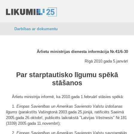
Darbības ar dokumentu
Ārlietu ministrijas dienesta informācija Nr.41/6-30
Rīgā 2010.gada 5.janvārī
Par starptautisko līgumu spēkā
stāšanos
Ārlietu ministrija informē, ka 2010.gada 1.februārī stāsies spēkā:
1.
Eiropas Savienības un Amerikas Savienoto Valstu izdošanas
līgums
(parakstīts Vašingtonā 2003.gada 25.jūnijā, ratificēts Saeimā
2005.gada 26.oktobrī, publicēts laikrakstā "Latvijas Vēstnesis" Nr.181
(3339) 2005.gada 11.novembrī);
2.
Eiropas Savienības un Amerikas Savienoto Valstu savstarpējās