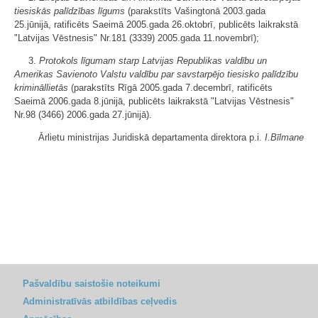
tiesiskās palīdzības līgums
(parakstīts Vašingtonā 2003.gada
25.jūnijā, ratificēts Saeimā 2005.gada 26.oktobrī, publicēts laikrakstā
"Latvijas Vēstnesis" Nr.181 (3339) 2005.gada 11.novembrī);
3.
Protokols līgumam starp Latvijas Republikas valdību un
Amerikas Savienoto Valstu valdību par savstarpējo tiesisko palīdzību
krimināllietās
(parakstīts Rīgā 2005.gada 7.decembrī, ratificēts
Saeimā 2006.gada 8.jūnijā, publicēts laikrakstā "Latvijas Vēstnesis"
Nr.98 (3466) 2006.gada 27.jūnijā).
Ārlietu ministrijas Juridiskā departamenta direktora p.i.
I.Bīlmane
Pašvaldību saistošie noteikumi
Administratīvās atbildības ceļvedis