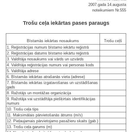
2007.gada 14.augusta
noteikumiem Nr.555
Trošu ceļa iekārtas pases paraugs
Bīstamās iekārtas nosaukums
Trošu ceļš
1. Reģistrācijas numurs bīstamo iekārtu reģistrā
2. Reģistrācijas datums bīstamo iekārtu reģistrā
3. Valdītāja nosaukums vai vārds un uzvārds
4. Valdītāja reģistrācijas numurs vai personas kods
5. Valdītāja adrese
6. Bīstamās iekārtas atrašanās vieta (adrese)
7. Bīstamās iekārtas izgatavošanas un uzstādīšanas
gads
8. Ražotājs un montāžas organizācija
9. Ražotāja vai uzstādītāja piešķirtais identifikācijas
numurs
10. Trošu ceļa tips
11. Maksimālais pārvietošanās ātrums (m/s)
12. Pieļaujamais pārvietojamo pasažieru skaits (gab.)
13. Trošu ceļa garums (m)