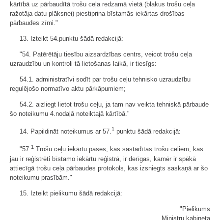
kārtībā uz pārbaudītā trošu ceļa redzamā vietā (blakus trošu ceļa
ražotāja datu plāksnei) piestiprina bīstamās iekārtas drošības
pārbaudes zīmi."
13. Izteikt 54.punktu šādā redakcijā:
"54. Patērētāju tiesību aizsardzības centrs, veicot trošu ceļa
uzraudzību un kontroli tā lietošanas laikā, ir tiesīgs:
54.1. administratīvi sodīt par trošu ceļu tehnisko uzraudzību
regulējošo normatīvo aktu pārkāpumiem;
54.2. aizliegt lietot trošu ceļu, ja tam nav veikta tehniskā pārbaude
šo noteikumu 4.nodaļā noteiktajā kārtībā."
1
14. Papildināt noteikumus ar 57.
punktu šādā redakcijā:
1
"57.
Trošu ceļu iekārtu pases, kas sastādītas trošu ceļiem, kas
jau ir reģistrēti bīstamo iekārtu reģistrā, ir derīgas, kamēr ir spēkā
attiecīgā trošu ceļa pārbaudes protokols, kas izsniegts saskaņā ar šo
noteikumu prasībām."
15. Izteikt pielikumu šādā redakcijā:
"Pielikums
Ministru kabineta