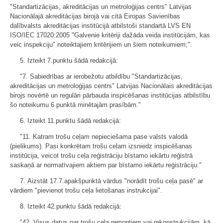
"Standartizācijas, akreditācijas un metroloģijas centrs" Latvijas
Nacionālajā akreditācijas birojā vai citā Eiropas Savienības
dalībvalsts akreditācijas institūcijā atbilstoši standartā LVS EN
ISO/IEC 17020:2005 "Galvenie kritēriji dažāda veida institūcijām, kas
veic inspekciju" noteiktajiem kritērijiem un šiem noteikumiem;".
5. Izteikt 7.punktu šādā redakcijā:
"7. Sabiedrības ar ierobežotu atbildību "Standartizācijas,
akreditācijas un metroloģijas centrs" Latvijas Nacionālais akreditācijas
birojs novērtē un regulāri pārbauda inspicēšanas institūcijas atbilstību
šo noteikumu 6.punktā minētajām prasībām."
6. Izteikt 11.punktu šādā redakcijā:
"11. Katram trošu ceļam nepieciešama pase valsts valodā
(pielikums). Pasi konkrētam trošu ceļam izsniedz inspicēšanas
institūcija, veicot trošu ceļa reģistrāciju bīstamo iekārtu reģistrā
saskaņā ar normatīvajiem aktiem par bīstamo iekārtu reģistrāciju."
7. Aizstāt 17.7.apakšpunktā vārdus "norādīt trošu ceļa pasē" ar
vārdiem "pievienot trošu ceļa lietošanas instrukcijai".
8. Izteikt 42.punktu šādā redakcijā:
"42. Visus datus par trošu ceļa remontiem vai rekonstrukcijām, kā