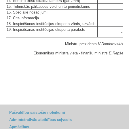
14. Nesošo trošu skaits/diametrs (gab./mm)
15. Tehniskās pārbaudes veidi un to periodiskums
16. Speciālie nosacījumi
17. Cita informācija
18. Inspicēšanas institūcijas eksperta vārds, uzvārds
19. Inspicēšanas institūcijas eksperta paraksts
''
Ministru prezidents
V.Dombrovskis
Ekonomikas ministra vietā - finanšu ministrs
E.Repše
Pašvaldību saistošie noteikumi
Administratīvās atbildības ceļvedis
Apmācības