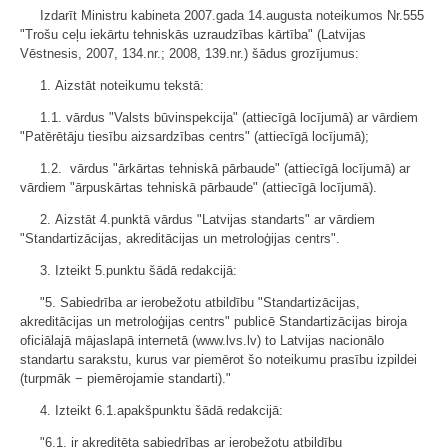
Izdarīt Ministru kabineta 2007.gada 14.augusta noteikumos Nr.555
"Trošu ceļu iekārtu tehniskās uzraudzības kārtība" (Latvijas
Vēstnesis, 2007, 134.nr.; 2008, 139.nr.) šādus grozījumus:
1. Aizstāt noteikumu tekstā:
1.1. vārdus "Valsts būvinspekcija" (attiecīgā locījumā) ar vārdiem
"Patērētāju tiesību aizsardzības centrs" (attiecīgā locījumā);
1.2. vārdus "ārkārtas tehniskā pārbaude" (attiecīgā locījumā) ar
vārdiem "ārpuskārtas tehniskā pārbaude" (attiecīgā locījumā).
2. Aizstāt 4.punktā vārdus "Latvijas standarts" ar vārdiem
"Standartizācijas, akreditācijas un metroloģijas centrs".
3. Izteikt 5.punktu šādā redakcijā:
"5. Sabiedrība ar ierobežotu atbildību "Standartizācijas,
akreditācijas un metroloģijas centrs" publicē Standartizācijas biroja
oficiālajā mājaslapā internetā (www.lvs.lv) to Latvijas nacionālo
standartu sarakstu, kurus var piemērot šo noteikumu prasību izpildei
(turpmāk − piemērojamie standarti)."
4. Izteikt 6.1.apakšpunktu šādā redakcijā:
"6.1. ir akreditēta sabiedrības ar ierobežotu atbildību