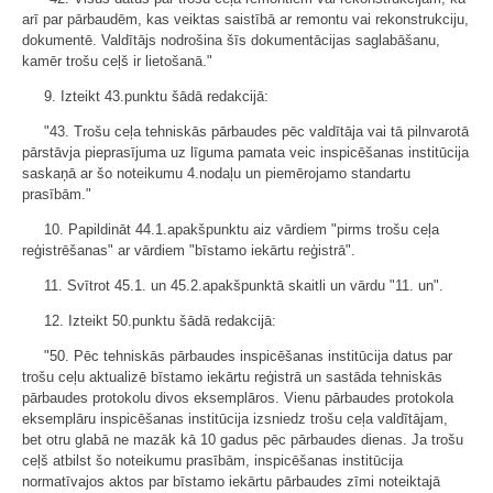
arī par pārbaudēm, kas veiktas saistībā ar remontu vai rekonstrukciju,
dokumentē. Valdītājs nodrošina šīs dokumentācijas saglabāšanu,
kamēr trošu ceļš ir lietošanā."
9. Izteikt 43.punktu šādā redakcijā:
"43. Trošu ceļa tehniskās pārbaudes pēc valdītāja vai tā pilnvarotā
pārstāvja pieprasījuma uz līguma pamata veic inspicēšanas institūcija
saskaņā ar šo noteikumu 4.nodaļu un piemērojamo standartu
prasībām."
10. Papildināt 44.1.apakšpunktu aiz vārdiem "pirms trošu ceļa
reģistrēšanas" ar vārdiem "bīstamo iekārtu reģistrā".
11. Svītrot 45.1. un 45.2.apakšpunktā skaitli un vārdu "11. un".
12. Izteikt 50.punktu šādā redakcijā:
"50. Pēc tehniskās pārbaudes inspicēšanas institūcija datus par
trošu ceļu aktualizē bīstamo iekārtu reģistrā un sastāda tehniskās
pārbaudes protokolu divos eksemplāros. Vienu pārbaudes protokola
eksemplāru inspicēšanas institūcija izsniedz trošu ceļa valdītājam,
bet otru glabā ne mazāk kā 10 gadus pēc pārbaudes dienas. Ja trošu
ceļš atbilst šo noteikumu prasībām, inspicēšanas institūcija
normatīvajos aktos par bīstamo iekārtu pārbaudes zīmi noteiktajā