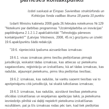
Izdoti saskaņā ar Eiropas Savienības struktūrfondu un
Kohēzijas fonda vadības likuma 18.panta 10.punktu
Izdarīt Ministru kabineta 2008.gada 26.februāra noteikumos Nr.129
"Noteikumi par darbības programmas "Uzņēmējdarbība un inovācijas"
papildinājuma 2.1.2.1.2.apakšaktivitāti "Tehnoloģiju pārneses
kontaktpunkti"" (Latvijas Vēstnesis, 2008, 45.nr.) grozījumu un izteikt
19.6.apakšpunktu šādā redakcijā:
"19.6. rūpnieciskā īpašuma aizsardzības izmaksas:
19.6.1. visas izmaksas pirms tiesību piešķiršanas pirmajā
jurisdikcijā, ieskaitot tādas izmaksas, kas attiecas uz pieteikumu
sagatavošanu, reģistrāciju un izskatīšanu, kā arī tādas izmaksas, kas
radušās, atjaunojot pieteikumu, pirms tika piešķirtas tiesības;
19.6.2. izmaksas, kas radušās, lai varētu saņemt tiesības vai to
apstiprinājumu citā jurisdikcijā, tai skaitā tulkošanas izmaksas;
19.6.3. izmaksas, kas radušās, aizstāvot tiesības pieteikuma
oficiālas izskatīšanas un iespējamas apelācijas laikā, ja pieteikuma
iesniedzējs pilnībā vai daļēji nepiekrīt pieteikuma izskatīšanas
rezultātiem, pat ja šīs izmaksas rodas pēc tam, kad tiek piešķirtas