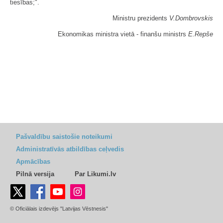
tiesības;".
Ministru prezidents
V.Dombrovskis
Ekonomikas ministra vietā - finanšu ministrs
E.Repše
Pašvaldību saistošie noteikumi
Administratīvās atbildības ceļvedis
Apmācības
Pilnā versija
Par Likumi.lv
© Oficiālais izdevējs "Latvijas Vēstnesis"