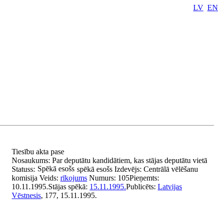
LV
EN
Tiesību akta pase
Nosaukums:
Par deputātu kandidātiem, kas stājas deputātu vietā
Spēkā esošs
Statuss:
spēkā esošs
Izdevējs:
Centrālā vēlēšanu
komisija
Veids:
rīkojums
Numurs:
105
Pieņemts:
10.11.1995.
Stājas spēkā:
15.11.1995.
Publicēts:
Latvijas
Vēstnesis
, 177, 15.11.1995.