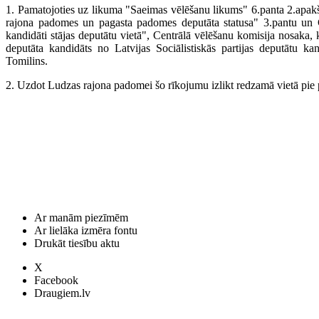
1. Pamatojoties uz likuma "Saeimas vēlēšanu likums" 6.panta 2.apakš
rajona padomes un pagasta padomes deputāta statusa" 3.pantu un Ce
kandidāti stājas deputātu vietā", Centrālā vēlēšanu komisija nosak
deputāta kandidāts no Latvijas Sociālistiskās partijas deputātu ka
Tomilins.
2. Uzdot Ludzas rajona padomei šo rīkojumu izlikt redzamā vietā pie
Ar manām piezīmēm
Ar lielāka izmēra fontu
Drukāt tiesību aktu
X
Facebook
Draugiem.lv