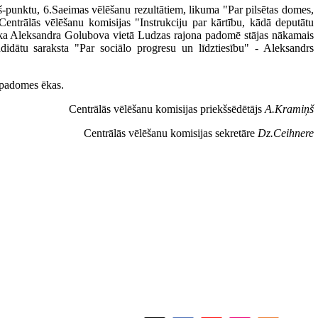
-punktu, 6.Saeimas vēlēšanu rezultātiem, likuma "Par pilsētas domes,
ntrālās vēlēšanu komisijas "Instrukciju par kārtību, kādā deputātu
a, ka Aleksandra Golubova vietā Ludzas rajona padomē stājas nākamais
ndidātu saraksta "Par sociālo progresu un līdztiesību" - Aleksandrs
 padomes ēkas.
Centrālās vēlēšanu komisijas priekšsēdētājs
A.Kramiņš
Centrālās vēlēšanu komisijas sekretāre
Dz.Ceihnere