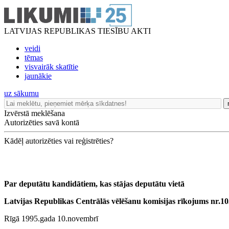
LATVIJAS REPUBLIKAS TIESĪBU AKTI
veidi
tēmas
visvairāk skatītie
jaunākie
uz sākumu
Izvērstā meklēšana
Autorizēties savā kontā
Kādēļ autorizēties vai reģistrēties?
Par deputātu kandidātiem, kas stājas deputātu vietā
Latvijas Republikas Centrālās vēlēšanu komisijas rīkojums nr.1
Rīgā 1995.gada 10.novembrī