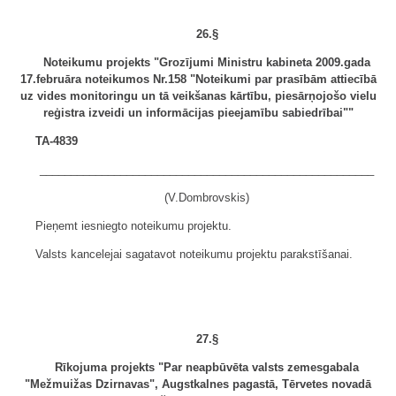
26.§
Noteikumu projekts "Grozījumi Ministru kabineta 2009.gada
17.februāra noteikumos Nr.158 "Noteikumi par prasībām attiecībā
uz vides monitoringu un tā veikšanas kārtību, piesārņojošo vielu
reģistra izveidi un informācijas pieejamību sabiedrībai""
TA-4839
______________________________________________________
(V.Dombrovskis)
Pieņemt iesniegto noteikumu projektu.
Valsts kancelejai sagatavot noteikumu projektu parakstīšanai.
27.§
Rīkojuma projekts "Par neapbūvēta valsts zemesgabala
"Mežmuižas Dzirnavas", Augstkalnes pagastā, Tērvetes novadā