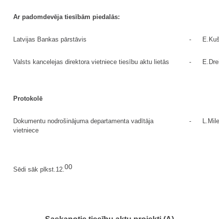
Ar padomdevēja tiesībām piedalās:
Latvijas Bankas pārstāvis
-
E.Kuš
Valsts kancelejas direktora vietniece tiesību aktu lietās
-
E.Dre
Protokolē
Dokumentu nodrošinājuma departamenta vadītāja
-
L.Mil
vietniece
00
Sēdi sāk plkst.12.