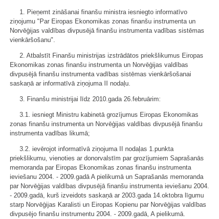
1. Pieņemt zināšanai finanšu ministra iesniegto informatīvo
ziņojumu "Par Eiropas Ekonomikas zonas finanšu instrumenta un
Norvēģijas valdības divpusējā finanšu instrumenta vadības sistēmas
vienkāršošanu".
2. Atbalstīt Finanšu ministrijas izstrādātos priekšlikumus Eiropas
Ekonomikas zonas finanšu instrumenta un Norvēģijas valdības
divpusējā finanšu instrumenta vadības sistēmas vienkāršošanai
saskaņā ar informatīvā ziņojuma II nodaļu.
3. Finanšu ministrijai līdz 2010.gada 26.februārim:
3.1. iesniegt Ministru kabinetā grozījumus Eiropas Ekonomikas
zonas finanšu instrumenta un Norvēģijas valdības divpusējā finanšu
instrumenta vadības likumā;
3.2. ievērojot informatīvā ziņojuma II nodaļas 1.punkta
priekšlikumu, vienoties ar donorvalstīm par grozījumiem Saprašanās
memoranda par Eiropas Ekonomikas zonas finanšu instrumenta
ieviešanu 2004. - 2009.gadā A pielikumā un Saprašanās memoranda
par Norvēģijas valdības divpusējā finanšu instrumenta ieviešanu 2004.
- 2009.gadā, kurš izveidots saskaņā ar 2003.gada 14.oktobra līgumu
starp Norvēģijas Karalisti un Eiropas Kopienu par Norvēģijas valdības
divpusējo finanšu instrumentu 2004. - 2009.gadā, A pielikumā.