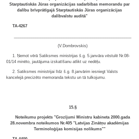
Starptautiskās Jūras organizācijas sadarbības memorandu par
dalību brīvprātīgajā Starptautiskās Jūras organizācijas
dalībvalstu auditā"
TA-4267
______________________________________________________
(V.Dombrovskis)
1. Ņemot vērā Satiksmes ministrijas š.g. 5.janvāra vēstulē Nr.08-
01/14 minēto, jautājuma izskatīšanu atlikt uz nedēļu.
2. Satiksmes ministrijai līdz š.g. 8.janvārim iesniegt Valsts
kancelejā precizēto memoranda tekstu un tā tulkojumu.
15.§
Noteikumu projekts "Grozījumi Ministru kabineta 2000.gada
28.novembra noteikumos Nr.405 "Latvijas Zinātņu akadēmijas
Terminoloģijas komisijas nolikums""
TA-4400