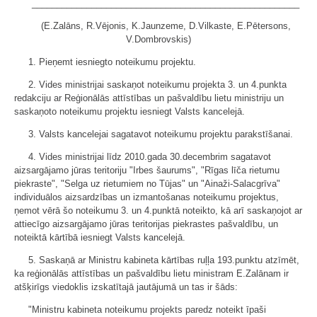
______________________________________________________
(E.Zalāns, R.Vējonis, K.Jaunzeme, D.Vilkaste, E.Pētersons,
V.Dombrovskis)
1. Pieņemt iesniegto noteikumu projektu.
2. Vides ministrijai saskaņot noteikumu projekta 3. un 4.punkta
redakciju ar Reģionālās attīstības un pašvaldību lietu ministriju un
saskaņoto noteikumu projektu iesniegt Valsts kancelejā.
3. Valsts kancelejai sagatavot noteikumu projektu parakstīšanai.
4. Vides ministrijai līdz 2010.gada 30.decembrim sagatavot
aizsargājamo jūras teritoriju "Irbes šaurums", "Rīgas līča rietumu
piekraste", "Selga uz rietumiem no Tūjas" un "Ainaži-Salacgrīva"
individuālos aizsardzības un izmantošanas noteikumu projektus,
ņemot vērā šo noteikumu 3. un 4.punktā noteikto, kā arī saskaņojot ar
attiecīgo aizsargājamo jūras teritorijas piekrastes pašvaldību, un
noteiktā kārtībā iesniegt Valsts kancelejā.
5. Saskaņā ar Ministru kabineta kārtības ruļļa 193.punktu atzīmēt,
ka reģionālās attīstības un pašvaldību lietu ministram E.Zalānam ir
atšķirīgs viedoklis izskatītajā jautājumā un tas ir šāds:
"Ministru kabineta noteikumu projekts paredz noteikt īpaši