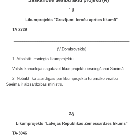
Saskaņotie tiesību aktu projekti (A)
1.§
Likumprojekts "Grozījumi Ieroču aprites likumā"
TA-2729
______________________________________________________
(V.Dombrovskis)
1. Atbalstīt iesniegto likumprojektu.
Valsts kancelejai sagatavot likumprojektu iesniegšanai Saeimā.
2. Noteikt, ka atbildīgais par likumprojekta turpmāko virzību
Saeimā ir aizsardzības ministrs.
2.§
Likumprojekts "Latvijas Republikas Zemessardzes likums"
TA-3046