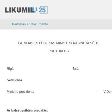
Darbības ar dokumentu
LATVIJAS REPUBLIKAS MINISTRU KABINETA SĒDE
PROTOKOLS
Rīgā
Nr.1
Sēdi vada
Ministru prezidents
-
V.Dom
Ar balsstiesībām piedalās: