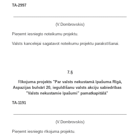
TA-2997
______________________________________________________
(V.Dombrovskis)
Pieņemt iesniegto noteikumu projektu.
Valsts kancelejai sagatavot noteikumu projektu parakstīšanai.
7.§
R
īkojuma projekts "Par valsts nekustamā īpašuma Rīgā,
Aspazijas bulvārī 20, ieguldīšanu valsts akciju sabiedrības
"Valsts nekustamie īpašumi" pamatkapitālā"
TA-1191
______________________________________________________
(V.Dombrovskis)
Pieņemt iesniegto rīkojuma projektu.