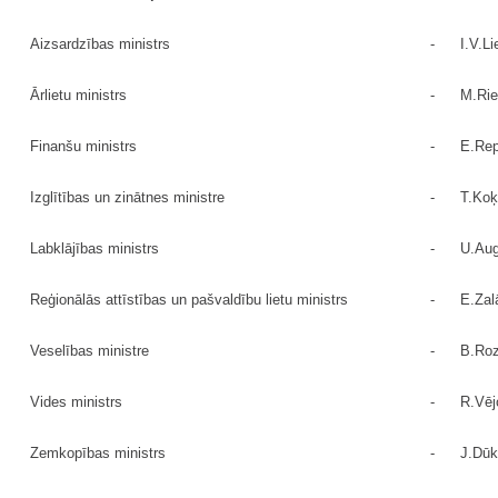
Aizsardzības ministrs
-
I.V.Li
Ārlietu ministrs
-
M.Rie
Finanšu ministrs
-
E.Re
Izglītības un zinātnes ministre
-
T.Ko
Labklājības ministrs
-
U.Aug
Reģionālās attīstības un pašvaldību lietu ministrs
-
E.Zal
Veselības ministre
-
B.Roz
Vides ministrs
-
R.Vēj
Zemkopības ministrs
-
J.Dūk