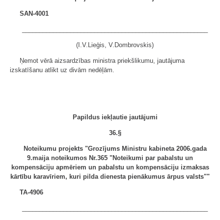
SAN-4001
______________________________________________________
(I.V.Lieģis, V.Dombrovskis)
Ņemot vērā aizsardzības ministra priekšlikumu, jautājuma
izskatīšanu atlikt uz divām nedēļām.
Papildus iekļautie jautājumi
36.§
Noteikumu projekts "Grozījums Ministru kabineta 2006.gada
9.maija noteikumos Nr.365 "Noteikumi par pabalstu un
kompensāciju apmēriem un pabalstu un kompensāciju izmaksas
kārtību karavīriem, kuri pilda dienesta pienākumus ārpus valsts""
TA-4906
______________________________________________________