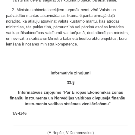
Valsts kancelejai sagatavot rīkojuma projektu parakstīšanai.
2. Ministru kabineta locekļiem turpmāk ņemt vērā Valsts un
pašvaldību mantas atsavināšanas likuma 6.panta pirmajā daļā
norādīto, ka atļauju atsavināt valsts kustamo mantu, kas atrodas
ministrijas, tās pakļautībā, pārraudzībā vai pārziņā esošas iestādes
vai kapitālsabiedrības valdījumā vai turējumā, dod attiecīgais ministrs,
un nevirzīt izskatīšanai Ministru kabinetā tiesību aktu projektus, kuru
lemšana ir nozares ministra kompetence.
Informatīvie ziņojumi
33.§
Informatīvais ziņojums "Par Eiropas Ekonomikas zonas
finanšu instrumenta un Norvēģijas valdības divpusējā finanšu
instrumenta vadības sistēmas vienkāršošanu"
TA-4346
______________________________________________________
(E.Repše, V.Dombrovskis)