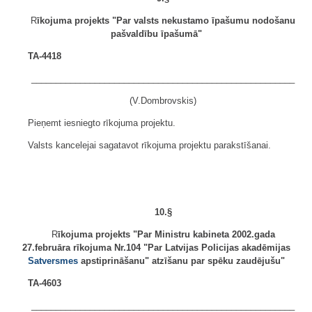
R
īkojuma projekts "Par valsts nekustamo īpašumu nodošanu
pašvaldību īpašumā"
TA-4418
______________________________________________________
(V.Dombrovskis)
Pieņemt iesniegto rīkojuma projektu.
Valsts kancelejai sagatavot rīkojuma projektu parakstīšanai.
10.§
R
īkojuma projekts "Par Ministru kabineta 2002.gada
27.februāra rīkojuma Nr.104 "Par Latvijas Policijas akadēmijas
Satversmes
apstiprināšanu" atzīšanu par spēku zaudējušu"
TA-4603
______________________________________________________