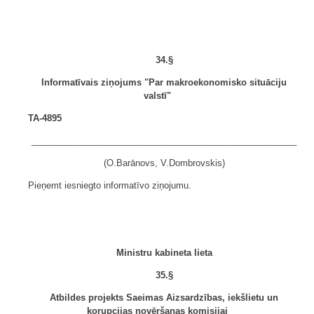
34.§
Informatīvais ziņojums "Par makroekonomisko situāciju
valstī"
TA-4895
______________________________________________________
(O.Barānovs, V.Dombrovskis)
Pieņemt iesniegto informatīvo ziņojumu.
Ministru kabineta lieta
35.§
Atbildes projekts Saeimas Aizsardzības, iekšlietu un
korupcijas novēršanas komisijai