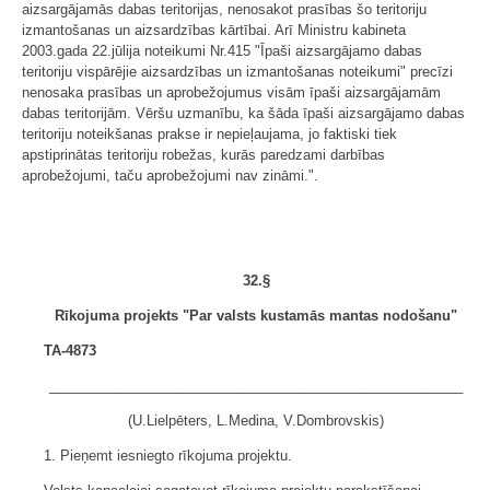
aizsargājamās dabas teritorijas, nenosakot prasības šo teritoriju
izmantošanas un aizsardzības kārtībai. Arī Ministru kabineta
2003.gada 22.jūlija noteikumi Nr.415 "Īpaši aizsargājamo dabas
teritoriju vispārējie aizsardzības un izmantošanas noteikumi" precīzi
nenosaka prasības un aprobežojumus visām īpaši aizsargājamām
dabas teritorijām. Vēršu uzmanību, ka šāda īpaši aizsargājamo dabas
teritoriju noteikšanas prakse ir nepieļaujama, jo faktiski tiek
apstiprinātas teritoriju robežas, kurās paredzami darbības
aprobežojumi, taču aprobežojumi nav zināmi.".
32.§
Rīkojuma projekts "Par valsts kustamās mantas nodošanu"
TA-4873
______________________________________________________
(U.Lielpēters, L.Medina, V.Dombrovskis)
1. Pieņemt iesniegto rīkojuma projektu.