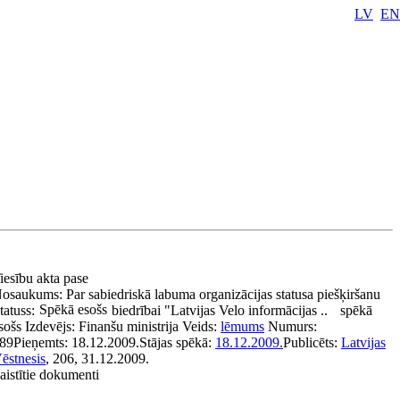
LV
EN
iesību akta pase
osaukums:
Par sabiedriskā labuma organizācijas statusa piešķiršanu
Spēkā esošs
tatuss:
biedrībai "Latvijas Velo informācijas ..
spēkā
sošs
Izdevējs:
Finanšu ministrija
Veids:
lēmums
Numurs:
89
Pieņemts:
18.12.2009.
Stājas spēkā:
18.12.2009.
Publicēts:
Latvijas
ēstnesis
, 206, 31.12.2009.
aistītie dokumenti