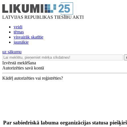
LATVIJAS REPUBLIKAS TIESĪBU AKTI
veidi
tēmas
visvairāk skatītie
jaunākie
uz sākumu
Izvērstā meklēšana
Autorizēties savā kontā
Kādēļ autorizēties vai reģistrēties?
Par sabiedriskā labuma organizācijas statusa piešķir