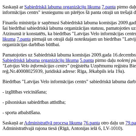
Saskaņā ar
Sabiedriskā labuma organizāciju likuma
7.panta
pirmo daļu
informācijas centrs" iesniegumu un pārējos šā panta otrajā un trešajā
Finanšu ministrija ir saņēmusi Sabiedriskā labuma komisijas 2009.ga
šai biedrībai sabiedriskā labuma organizācijas statusu, pamatojoties u
Atzinumā ir konstatēts, ka biedrības "Latvijas Velo informācijas centr
likuma
7.panta
pirmajā un otrajā daļā noteiktajam un biedrības "Latvij
organizācijas darbības būtībai.
Pamatojoties uz Sabiedriskā labuma komisijas 2009.gada 16.decembra
Sabiedriskā labuma organizāciju likuma
5.panta
pirmo daļu
nolemj pi
"Latvijas Velo informācijas centrs"
(reģistrēta Uzņēmumu reģistra Bie
reģ.Nr.40008025939, juridiskā adrese: Rīga, Jēkabpils iela 19a).
Biedrības "Latvijas Velo informācijas centrs" sabiedriskā labuma darb
- izglītības veicināšana;
- pilsoniskas sabiedrības attīstība;
- sporta atbalstīšana.
Saskaņā ar
Administratīvā procesa likuma
76.panta
otro daļu un
79.pa
Administratīvajā rajona tiesā (Rīgā, Antonijas ielā 6, LV-1010).