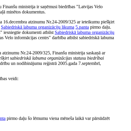
 Finanšu ministrija ir saņēmusi biedrības "Latvijas Velo
 daļā minētos dokumentus.
da 16.decembra atzinumu Nr.24-2009/325 ar ieteikumu piešķirt
z
Sabiedriskā labuma organizāciju likuma
5.panta
pirmo daļu.
s" iesniegtie dokumenti atbilst
Sabiedriskā labuma organizāciju
as Velo informācijas centrs" darbība atbilst sabiedriskā labuma
 atzinumu Nr.24-2009/325, Finanšu ministrija saskaņā ar
ešķirt sabiedriskā labuma organizācijas statusu biedrībai
drību un nodibinājumu reģistrā 2005.gada 7.septembrī,
ības veidi:
nta
pirmo daļu šo lēmumu viena mēneša laikā var pārsūdzēt