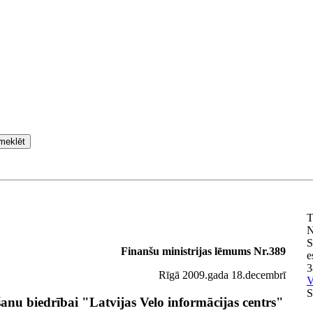
meklēt
T
N
S
Finanšu ministrijas lēmums Nr.389
e
3
Rīgā 2009.gada 18.decembrī
V
S
šanu biedrībai "Latvijas Velo informācijas centrs"