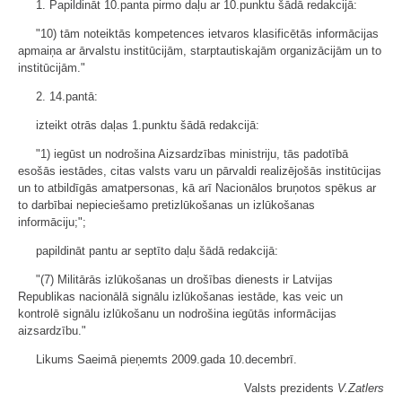
1. Papildināt 10.panta pirmo daļu ar 10.punktu šādā redakcijā:
"10) tām noteiktās kompetences ietvaros klasificētās informācijas
apmaiņa ar ārvalstu institūcijām, starptautiskajām organizācijām un to
institūcijām."
2. 14.pantā:
izteikt otrās daļas 1.punktu šādā redakcijā:
"1) iegūst un nodrošina Aizsardzības ministriju, tās padotībā
esošās iestādes, citas valsts varu un pārvaldi realizējošās institūcijas
un to atbildīgās amatpersonas, kā arī Nacionālos bruņotos spēkus ar
to darbībai nepieciešamo pretizlūkošanas un izlūkošanas
informāciju;";
papildināt pantu ar septīto daļu šādā redakcijā:
"(7) Militārās izlūkošanas un drošības dienests ir Latvijas
Republikas nacionālā signālu izlūkošanas iestāde, kas veic un
kontrolē signālu izlūkošanu un nodrošina iegūtās informācijas
aizsardzību."
Likums Saeimā pieņemts 2009.gada 10.decembrī.
Valsts prezidents
V.Zatlers