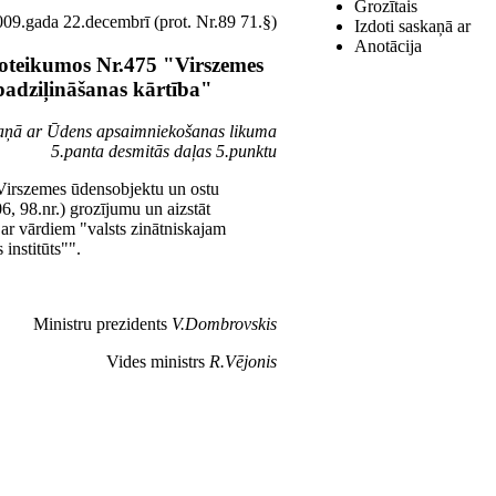
Grozītais
09.gada 22.decembrī (prot. Nr.89 71.§)
Izdoti saskaņā ar
Anotācija
noteikumos Nr.475 "Virszemes
padziļināšanas kārtība"
kaņā ar Ūdens apsaimniekošanas likuma
5.panta desmitās daļas 5.punktu
"Virszemes ūdensobjektu un ostu
06, 98.nr.) grozījumu un aizstāt
 ar vārdiem "valsts zinātniskajam
 institūts"".
Ministru prezidents
V.Dombrovskis
Vides ministrs
R.Vējonis