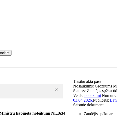
meklēt
Tiesību akta pase
Nosaukums:
Grozījums Mi
Zaudējis spēku
Statuss:
ūd
Veids:
noteikumi
Numurs
03.04.2026.
Publicēts:
Latv
Saistītie dokumenti
Ministru kabineta noteikumi Nr.1634
Zaudējis spēku ar