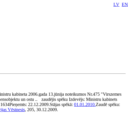
LV
EN
nistru kabineta 2006.gada 13.jūnija noteikumos Nr.475 "Virszemes
ensobjektu un ostu ..
zaudējis spēku
Izdevējs:
Ministru kabinets
:
1634
Pieņemts:
22.12.2009.
Stājas spēkā:
01.01.2010.
Zaudē spēku:
ijas Vēstnesis
, 205, 30.12.2009.