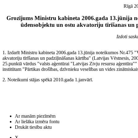
Rīgā 20
Grozījums Ministru kabineta 2006.gada 13.jūnija 
ūdensobjektu un ostu akvatoriju tīrīšanas un 
Izdoti sas
1. Izdarīt Ministru kabineta 2006.gada 13.jūnija noteikumos Nr.475 
akvatoriju tīrīšanas un padziļināšanas kārtība" (Latvijas Vēstnesis, 20
25.punktā vārdus "valsts aģentūrai "Latvijas Zivju resursu aģentūra""
institūtam "Pārtikas drošības, dzīvnieku veselības un vides zinātniskais
2. Noteikumi stājas spēkā 2010.gada 1.janvārī.
Ar manām piezīmēm
Ar lielāka izmēra fontu
Drukāt tiesību aktu
X