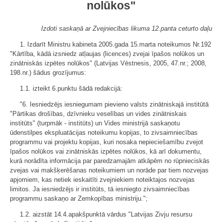
nolūkos"
Izdoti saskaņā ar Zvejniecības likuma 12.panta ceturto daļu
1. Izdarīt Ministru kabineta 2005.gada 15.marta noteikumos Nr.192
"Kārtība, kādā izsniedz atļaujas (licences) zvejai īpašos nolūkos un
zinātniskās izpētes nolūkos" (Latvijas Vēstnesis, 2005, 47.nr.; 2008,
198.nr.) šādus grozījumus:
1.1. izteikt 6.punktu šādā redakcijā:
"6. Iesniedzējs iesniegumam pievieno valsts zinātniskajā institūtā
"Pārtikas drošības, dzīvnieku veselības un vides zinātniskais
institūts" (turpmāk - institūts) un Vides ministrijā saskaņotu
ūdenstilpes ekspluatācijas noteikumu kopijas, to zivsaimniecības
programmu vai projektu kopijas, kuri nosaka nepieciešamību zvejot
īpašos nolūkos vai zinātniskās izpētes nolūkos, kā arī dokumentu,
kurā norādīta informācija par paredzamajām atkāpēm no rūpnieciskās
zvejas vai makšķerēšanas noteikumiem un norāde par tiem nozvejas
apjomiem, kas netiek ieskaitīti zvejniekiem noteiktajos nozvejas
limitos. Ja iesniedzējs ir institūts, tā iesniegto zivsaimniecības
programmu saskaņo ar Zemkopības ministriju.";
1.2. aizstāt 14.4.apakšpunktā vārdus "Latvijas Zivju resursu