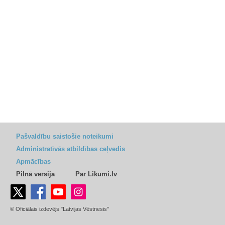
Pašvaldību saistošie noteikumi
Administratīvās atbildības ceļvedis
Apmācības
Pilnā versija
Par Likumi.lv
© Oficiālais izdevējs "Latvijas Vēstnesis"