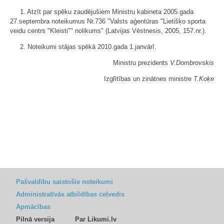
1. Atzīt par spēku zaudējušiem Ministru kabineta 2005.gada
27.septembra noteikumus Nr.736 "Valsts aģentūras "Lietišķo sporta
veidu centrs "Kleisti"" nolikums" (Latvijas Vēstnesis, 2005, 157.nr.).
2. Noteikumi stājas spēkā 2010.gada 1.janvārī.
Ministru prezidents
V.Dombrovskis
Izglītības un zinātnes ministre
T.Koķe
Pašvaldību saistošie noteikumi
Administratīvās atbildības ceļvedis
Apmācības
Pilnā versija
Par Likumi.lv