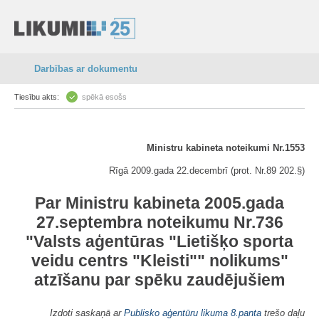
Darbības ar dokumentu
Tiesību akts:
spēkā esošs
Ministru kabineta noteikumi Nr.1553
Rīgā 2009.gada 22.decembrī (prot. Nr.89 202.§)
Par Ministru kabineta 2005.gada
27.septembra noteikumu Nr.736
"Valsts aģentūras "Lietišķo sporta
veidu centrs "Kleisti"" nolikums"
atzīšanu par spēku zaudējušiem
Izdoti saskaņā ar
Publisko aģentūru likuma
8.panta
trešo daļu