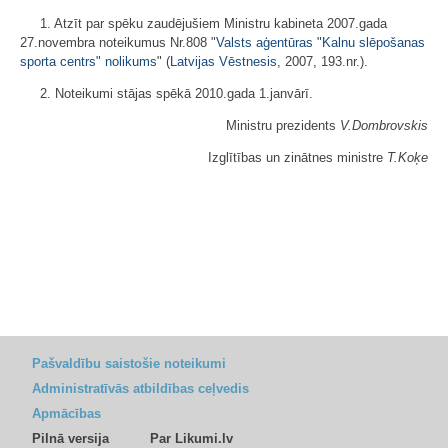
1. Atzīt par spēku zaudējušiem Ministru kabineta 2007.gada
27.novembra noteikumus Nr.808 "
Valsts aģentūras "Kalnu slēpošanas
sporta centrs" nolikums
" (
Latvijas Vēstnesis
, 2007, 193.nr.).
2. Noteikumi stājas spēkā 2010.gada 1.janvārī.
Ministru prezidents
V.Dombrovskis
Izglītības un zinātnes ministre
T.Koķe
Pašvaldību saistošie noteikumi
Administratīvās atbildības ceļvedis
Apmācības
Pilnā versija
Par Likumi.lv