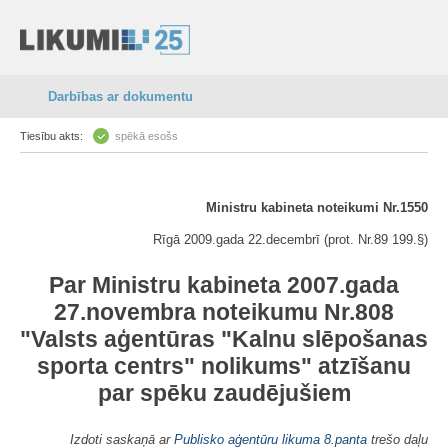
Darbības ar dokumentu
Tiesību akts:
spēkā esošs
Ministru kabineta noteikumi Nr.1550
Rīgā 2009.gada 22.decembrī (prot. Nr.89 199.§)
Par Ministru kabineta 2007.gada
27.novembra noteikumu Nr.808
"
Valsts aģentūras "Kalnu slēpošanas
sporta centrs" nolikums
" atzīšanu
par spēku zaudējušiem
Izdoti saskaņā ar
Publisko aģentūru likuma
8.panta
trešo daļu