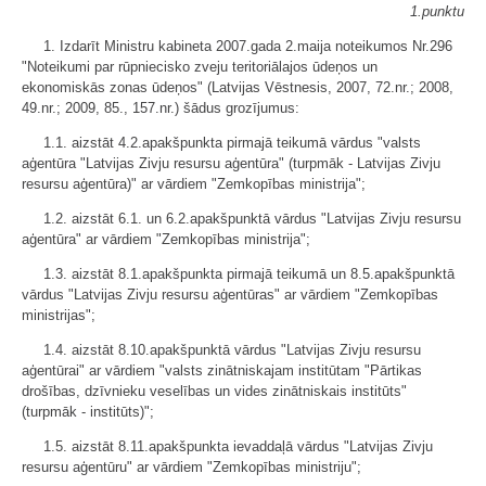
1.punktu
1. Izdarīt Ministru kabineta 2007.gada 2.maija noteikumos Nr.296
"Noteikumi par rūpniecisko zveju teritoriālajos ūdeņos un
ekonomiskās zonas ūdeņos" (Latvijas Vēstnesis, 2007, 72.nr.; 2008,
49.nr.; 2009, 85., 157.nr.) šādus grozījumus:
1.1. aizstāt 4.2.apakšpunkta pirmajā teikumā vārdus "valsts
aģentūra "Latvijas Zivju resursu aģentūra" (turpmāk - Latvijas Zivju
resursu aģentūra)" ar vārdiem "Zemkopības ministrija";
1.2. aizstāt 6.1. un 6.2.apakšpunktā vārdus "Latvijas Zivju resursu
aģentūra" ar vārdiem "Zemkopības ministrija";
1.3. aizstāt 8.1.apakšpunkta pirmajā teikumā un 8.5.apakšpunktā
vārdus "Latvijas Zivju resursu aģentūras" ar vārdiem "Zemkopības
ministrijas";
1.4. aizstāt 8.10.apakšpunktā vārdus "Latvijas Zivju resursu
aģentūrai" ar vārdiem "valsts zinātniskajam institūtam "Pārtikas
drošības, dzīvnieku veselības un vides zinātniskais institūts"
(turpmāk - institūts)";
1.5. aizstāt 8.11.apakšpunkta ievaddaļā vārdus "Latvijas Zivju
resursu aģentūru" ar vārdiem "Zemkopības ministriju";