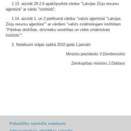
1.13. aizstāt 28.2.6.apakšpunktā vārdus "Latvijas Zivju resursu
aģentūrā" ar vārdu "institūtā";
1.14. aizstāt 1. un 2.pielikumā vārdus "valsts aģentūrai "Latvijas
Zivju resursu aģentūra"" ar vārdiem "valsts zinātniskajam institūtam
"Pārtikas drošības, dzīvnieku veselības un vides zinātniskais
institūts"".
2. Noteikumi stājas spēkā 2010.gada 1.janvārī.
Ministru prezidents
V.Dombrovskis
Zemkopības ministrs
J.Dūklavs
Pašvaldību saistošie noteikumi
Administratīvās atbildības ceļvedis