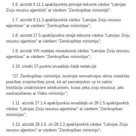
1.6. aizstāt 8.11.1.apakšpunkta pirmajā teikumā vārdus "Latvijas
Zivju resursu aģentūrā" ar vārdiem "Zemkopības ministrijā";
1.7. aizstāt 8.11.3.apakšpunktā vārdus "Latvijas Zivju resursu
aģentūras" ar vārdiem "Zemkopības ministrijas";
1.8. aizstāt 17.5.apakšpunkta otrajā teikumā vārdus "Latvijas Zivju
resursu aģentūra" ar vārdiem "Zemkopības ministrija";
1.9. aizstāt VIII nodaļas nosaukumā vārdus "Latvijas Zivju resursu
aģentūras" ar vārdiem "Zemkopības ministrijas";
1.10. izteikt 27.punkta ievaddaļu šādā redakcijā:
"27. Zemkopības ministrijai, ievērojot normatīvajos aktos noteiktās
prasības zvejniecības jomā, kā arī pamatojoties uz to valsts
institūciju zinātniskiem ieteikumiem, kuras pēta zivju resursus, pēc
saskaņošanas ar Vides ministriju:";
1.11. aizstāt 27.1.4.apakšpunkta ievaddaļā un 28.1.5.apakšpunktā
vārdus "Latvijas Zivju resursu aģentūras" ar vārdiem "Zemkopības
ministrijas";
1.12. aizstāt 28.1.6. un 28.2.2.apakšpunktā vārdus "Latvijas Zivju
resursu aģentūru" ar vārdiem "Zemkopības ministriju";