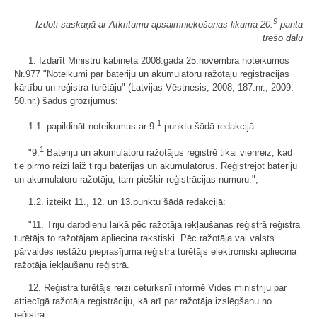
9
Izdoti saskaņā ar Atkritumu apsaimniekošanas likuma 20.
panta
trešo daļu
1. Izdarīt Ministru kabineta 2008.gada 25.novembra noteikumos
Nr.977 "Noteikumi par bateriju un akumulatoru ražotāju reģistrācijas
kārtību un reģistra turētāju" (Latvijas Vēstnesis, 2008, 187.nr.; 2009,
50.nr.) šādus grozījumus:
1
1.1. papildināt noteikumus ar 9.
punktu šādā redakcijā:
1
"9.
Bateriju un akumulatoru ražotājus reģistrē tikai vienreiz, kad
tie pirmo reizi laiž tirgū baterijas un akumulatorus. Reģistrējot bateriju
un akumulatoru ražotāju, tam piešķir reģistrācijas numuru.";
1.2. izteikt 11., 12. un 13.punktu šādā redakcijā:
"11. Triju darbdienu laikā pēc ražotāja iekļaušanas reģistrā reģistra
turētājs to ražotājam apliecina rakstiski. Pēc ražotāja vai valsts
pārvaldes iestāžu pieprasījuma reģistra turētājs elektroniski apliecina
ražotāja iekļaušanu reģistrā.
12. Reģistra turētājs reizi ceturksnī informē Vides ministriju par
attiecīgā ražotāja reģistrāciju, kā arī par ražotāja izslēgšanu no
reģistra.