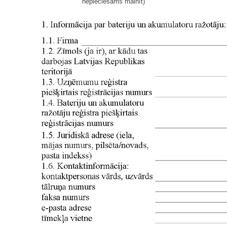
nepieciešams mainīt)