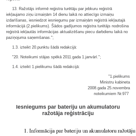
13. Ražotājs informē reģistra turētāju par jebkuru reģistrā
iekļaujamo ziņu izmaiņām 14 dienu laikā no attiecīgo izmaiņu
izdarīšanas, iesniedzot iesniegumu par izmaiņām reģistrā iekļautajā
informācijā (2.pielikums). Šādos gadījumos reģistra turētājs nodrošina
reģistrā iekļautās informācijas aktualizēšanu piecu darbdienu laikā no
paziņojuma saņemšanas.";
1.3. izteikt 20.punktu šādā redakcijā:
"20. Noteikumi stājas spēkā 2011.gada 1.janvārī.";
1.4. izteikt 1.pielikumu šādā redakcijā:
"1.pielikums
Ministru kabineta
2008.gada 25.novembra
noteikumiem Nr.977
Iesniegums par bateriju un akumulatoru
ražotāja reģistrāciju