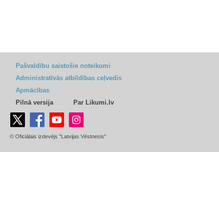
Pašvaldību saistošie noteikumi
Administratīvās atbildības ceļvedis
Apmācības
Pilnā versija
Par Likumi.lv
© Oficiālais izdevējs "Latvijas Vēstnesis"