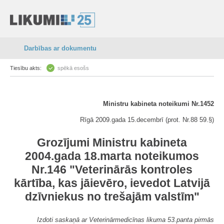
Darbības ar dokumentu
Tiesību akts:
spēkā esošs
Ministru kabineta noteikumi Nr.1452
Rīgā 2009.gada 15.decembrī (prot. Nr.88 59.§)
Grozījumi Ministru kabineta
2004.gada 18.marta noteikumos
Nr.146 "Veterinārās kontroles
kārtība, kas jāievēro, ievedot Latvijā
dzīvniekus no trešajām valstīm"
Izdoti saskaņā ar Veterinārmedicīnas likuma 53.panta pirmās