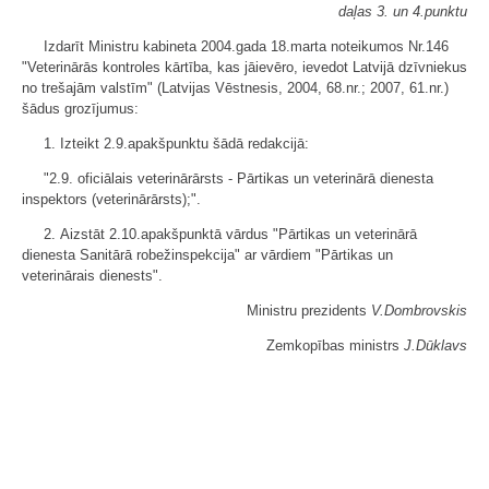
daļas 3. un 4.punktu
Izdarīt Ministru kabineta 2004.gada 18.marta noteikumos Nr.146
"Veterinārās kontroles kārtība, kas jāievēro, ievedot Latvijā dzīvniekus
no trešajām valstīm" (Latvijas Vēstnesis, 2004, 68.nr.; 2007, 61.nr.)
šādus grozījumus:
1. Izteikt 2.9.apakšpunktu šādā redakcijā:
"2.9. oficiālais veterinārārsts - Pārtikas un veterinārā dienesta
inspektors (veterinārārsts);".
2. Aizstāt 2.10.apakšpunktā vārdus "Pārtikas un veterinārā
dienesta Sanitārā robežinspekcija" ar vārdiem "Pārtikas un
veterinārais dienests".
Ministru prezidents
V.Dombrovskis
Zemkopības ministrs
J.Dūklavs