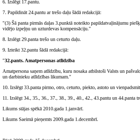
6. Izslēgt 17.pantu.
7. Papildināt 24.pantu ar trešo daļu šādā redakcijā:
"(3) Šā panta pirmās daļas 3.punktā noteikto papildatvaļinājumu piešķ
vidējo izpeļņu un uzturdevas kompensāciju."
8. Izslēgt 29.panta trešo un ceturto daļu.
9. Izteikt 32.pantu šādā redakcijā:
"
32.pants. Amatpersonas atlīdzība
Amatpersona saņem atlīdzību, kuru nosaka atbilstoši Valsts un pašvald
un darbinieku atlīdzības likumam."
10. Izslēgt 33.panta pirmo, otro, ceturto, piekto, astoto un vienpadsmi
11. Izslēgt 34., 35., 36., 37., 38., 39., 40., 42., 43.pantu un 44.panta t
Likums stājas spēkā 2010.gada 1.janvārī.
Likums Saeimā pieņemts 2009.gada 1.decembrī.