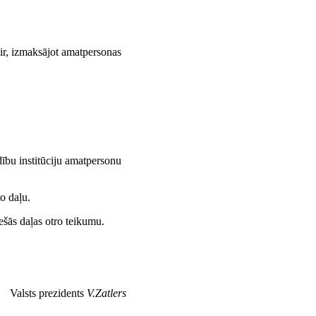
ir, izmaksājot amatpersonas
ību institūciju amatpersonu
to daļu.
rešās daļas otro teikumu.
Valsts prezidents
V.Zatlers