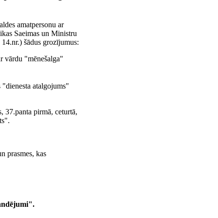
rvaldes amatpersonu ar
likas Saeimas un Ministru
, 14.nr.) šādus grozījumus:
 ar vārdu "mēnešalga"
 "dienesta atalgojums"
s, 37.panta pirmā, ceturtā,
ts".
 un prasmes, kas
andējumi".