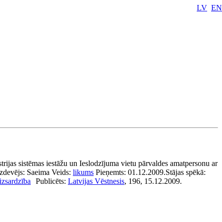
LV
EN
strijas sistēmas iestāžu un Ieslodzījuma vietu pārvaldes amatpersonu ar
Izdevējs:
Saeima
Veids:
likums
Pieņemts:
01.12.2009.
Stājas spēkā:
izsardzība
Publicēts:
Latvijas Vēstnesis
, 196, 15.12.2009.