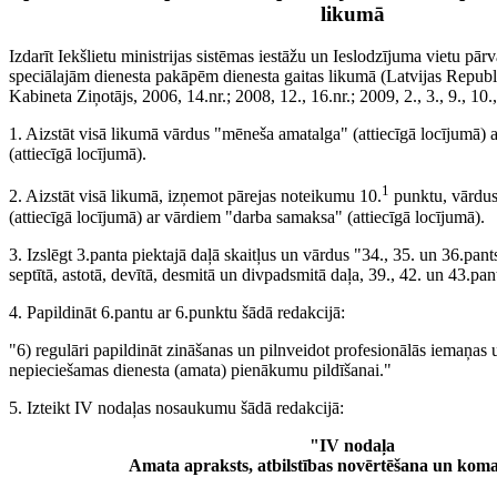
likumā
Izdarīt Iekšlietu ministrijas sistēmas iestāžu un Ieslodzījuma vietu pā
speciālajām dienesta pakāpēm dienesta gaitas likumā (Latvijas Repub
Kabineta Ziņotājs, 2006, 14.nr.; 2008, 12., 16.nr.; 2009, 2., 3., 9., 10.
1. Aizstāt visā likumā vārdus "mēneša amatalga" (attiecīgā locījumā)
(attiecīgā locījumā).
1
2. Aizstāt visā likumā, izņemot pārejas noteikumu 10.
punktu, vārdus
(attiecīgā locījumā) ar vārdiem "darba samaksa" (attiecīgā locījumā).
3. Izslēgt 3.panta piektajā daļā skaitļus un vārdus "34., 35. un 36.pant
septītā, astotā, devītā, desmitā un divpadsmitā daļa, 39., 42. un 43.pan
4. Papildināt 6.pantu ar 6.punktu šādā redakcijā:
"6) regulāri papildināt zināšanas un pilnveidot profesionālās iemaņas
nepieciešamas dienesta (amata) pienākumu pildīšanai."
5. Izteikt IV nodaļas nosaukumu šādā redakcijā:
"IV nodaļa
Amata apraksts, atbilstības novērtēšana un kom