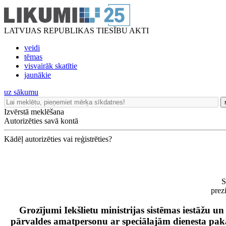
LATVIJAS REPUBLIKAS TIESĪBU AKTI
veidi
tēmas
visvairāk skatītie
jaunākie
uz sākumu
Izvērstā meklēšana
Autorizēties savā kontā
Kādēļ autorizēties vai reģistrēties?
S
prez
Grozījumi Iekšlietu ministrijas sistēmas iestāžu un
pārvaldes amatpersonu ar speciālajām dienesta pak