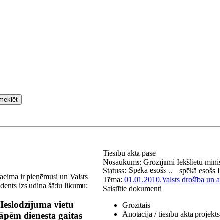
meklēt
Tiesību akta pase
Nosaukums:
Grozījumi Iekšlietu mini
Spēkā esošs
Statuss:
..
spēkā esošs
aeima ir pieņēmusi un Valsts
Tēma:
01.01.2010.
Valsts drošība un a
idents izsludina šādu likumu:
Saistītie dokumenti
 Ieslodzījuma vietu
Grozītais
Anotācija / tiesību akta projekts
āpēm dienesta gaitas